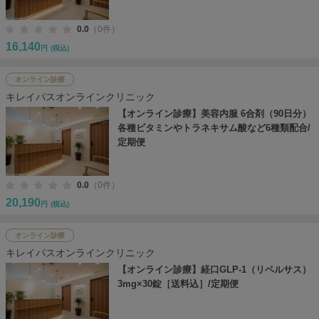
0.0
（0件）
16,140
円
(税込)
オンライン診療
キレイパスオンラインクリニック
【オンライン診療】美容内服 6合剤（90日分）
各種ビタミンやトラネキサム酸など6種類配合/
定期便
0.0
（0件）
20,190
円
(税込)
オンライン診療
キレイパスオンラインクリニック
【オンライン診療】経口GLP-1（リベルサス）
3mg×30錠［送料込］/定期便