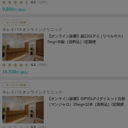
4.5
（19件）
9,800
円
(税込)
オンライン診療
キレイパスオンラインクリニック
【オンライン診療】経口GLP-1（リベルサス）
7mg×30錠［送料込］/定期便
4.4
（89件）
16,530
円
(税込)
オンライン診療
キレイパスオンラインクリニック
【オンライン診療】GIP/GLP-1ダイエット注射
（マンジャロ）15mg×12本［送料込］/定期便
0.0
（0件）