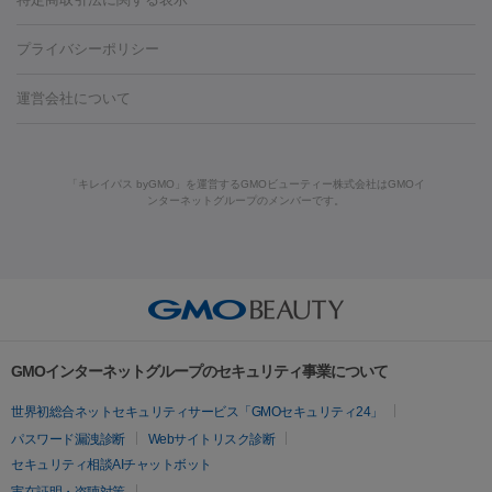
HIFU（ハイフ）
糸リフト
ショッピングリフト
オンダリフト
葉・船橋・市川
柏・松戸・流山
天神・薬院
札幌・大通
広
ダーゼ
サリチル酸マクロゴールピーリング
ボライト
幹細胞培
酸
唇ヒアルロン酸注射
水光注射（毛穴・ニキビ跡）
鼻ヒアル
藤沢駅
上大岡駅
上野駅
名古屋駅
西宮駅
札幌駅
金
島・福山・尾道など
秋田・横手
青森・八戸
高崎・渋川・前橋
養上清液
リジュラン
ジュベルック
プライバシーポリシー
ロン酸注射
医療脱毛（うなじ）
ヒアルロン酸注射（豊胸）
レ
痩身・ダイエット
沢駅
川越駅
京都駅
新大阪駅
下北沢駅
神戸駅
広島
など
津・伊勢
和歌山市
川越・南古谷・久喜
彦根・草津・
ーザー治療（黒ずみ）
医療脱毛（指）
ダイエット点滴・ ダイエ
脂肪溶解注射
BNLS・BNLS neo
カベリン
輪郭注射（MLM）
駅
川西池田駅
新潟駅
つくば駅
静岡駅
岐阜駅
長野
機器
運営会社について
高島
熊本・通町筋
金沢
その他
岡山・倉敷
高松
桑
ット注射
レーザーピーリング
レーザー治療（しみスポット照
脂肪冷却
リベルサス
ウゴービ
駅
名鉄一宮駅
佐世保駅
福井駅
甲府駅
長崎駅
松山
ルメッカ
プラズマシャワー
ウルトラセルQプラス
BBL光治
名・四日市
浜松・静岡
その他（我孫子など）
その他（函館な
射）
ベルベットスキン
レーザー治療（赤み改善）
マイクロボ
駅
山口駅
徳庵駅
大和西大寺駅
青梅駅
難波駅
新宿三
療
メディオスター
ジェネシス
ウルトラアクセント
ウルト
ど）
美肌
トックス（ボトックスリフト）
クリーニング
GLP-1
セラミッ
丁目駅
表参道駅
梅田駅
栄駅
あおば通駅
船橋駅
大通
「キレイパス byGMO」を運営するGMOビューティー株式会社はGMOイ
ラフォーマー（ウルトラフォーマーⅢ）
サーマクール
イントラ
美容点滴
美容注射
ケミカルピーリング
マッサージピール
ンターネットグループのメンバーです。
ク治療
医療脱毛（ヒゲ）
ポテンツァ
トラネキサム酸
ジェ
駅
二子玉川駅
宮前平駅
水道橋駅
御徒町駅
六浦駅
西
セル
イントラジェン
QスイッチYAGレーザー
Qスイッチルビ
イオン導入
エレクトロポレーション
レーザーピーリング
美
ントルマックスプロ
イボ取り
シミ取り
シミ取り（皮膚科）
宮北口駅
烏丸駅
大塚駅
浜松町駅
目黒駅
薬院駅
浜松
ーレーザー
ヴァンキッシュ
ミラドライ
フォトRF
アビクリ
容内服
ゼオスキン
ララピール
ハイドラジェントル
ルメッカ
ジェネシス
リジュラン
ラ
駅
東中野駅
元町駅
東山梨駅
三条駅
永福町駅
湘南海
ア
ウルセラ
ボルニューマ
イムライト
Vビーム
シルファーム
スネコス
インモード
岸公園駅
水戸駅
新横浜駅
中山寺駅
流山おおたかの森駅
疲労回復・健康
オリジオ
ミラノリピール
サーマジェン
リバースピール
その他
千里中央駅
佐々駅
西条駅
入間市駅
渋川駅
友江駅
プラセンタ注射
にんにく注射
オンダリフト
ジュベルック
ルビーフラクショナル
脂肪吸
リードファインリフト
肩こり注射
ドラッグデリバリー（ポテン
鯖江駅
由宇駅
和泉中央駅
今治駅
志都美駅
志木駅
GMOインターネットグループのセキュリティ事業について
引
VISIA肌診断
ボルニューマ
ソフウェーブ
モフィウス
ツァ）
医療脱毛
上田駅
新清洲駅
東銀座駅
上石神井駅
小松駅
県庁前
世界初総合ネットセキュリティサービス「GMOセキュリティ24」
ザーフ
ジャルプロ
ノーリス
デンシティ
脇ボトックス
医療脱毛（VIO）
駅
原宿駅
目白駅
医療脱毛
六本木駅
銀座一丁目駅
三ノ宮駅
牧
パスワード漏洩診断
Webサイトリスク診断
IPL
エラボトックス
肩ボトックス
リベルサス
イソトレチ
志駅
新宿御苑前駅
関内駅
四ツ橋駅
北新地駅
久屋大通
セキュリティ相談AIチャットボット
その他
ノイン
ピコトーニング
ピーリング
駅
大宮駅
五反田駅
湯島駅
港南中央駅
本川越駅
江坂
実在証明・盗聴対策