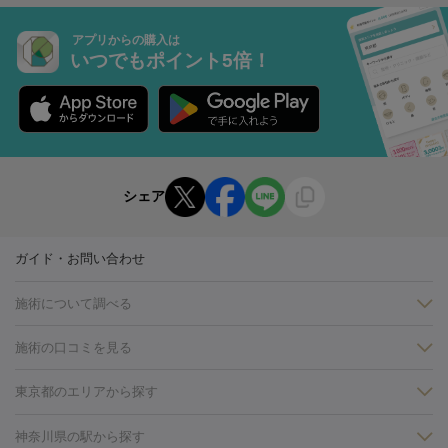
アプリからの購入は
いつでもポイント5倍！
シェア
ガイド・お問い合わせ
施術について調べる
施術の口コミを見る
美白
白玉点滴・白玉注射
高濃度ビタミンC点滴
美容内服
フォトフェイシャルM22
フラクショナルレーザー
レーザートーニ
東京都のエリアから探す
ング
ケミカルピーリング
プラセンタ注射
イオン導入
しみ・そばかす・肝斑
銀座・有楽町・新橋・日本橋
大阪・梅田・淀屋橋
神戸・三ノ
神奈川県の駅から探す
HIFU（ハイフ）
白玉点滴・白玉注射
高濃度ビタミンC点滴