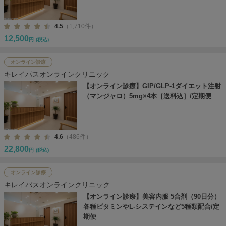
4.5
（1,710件）
12,500
円
(税込)
オンライン診療
キレイパスオンラインクリニック
【オンライン診療】GIP/GLP-1ダイエット注射
（マンジャロ）5mg×4本［送料込］/定期便
4.6
（486件）
22,800
円
(税込)
オンライン診療
キレイパスオンラインクリニック
【オンライン診療】美容内服 5合剤（90日分）
各種ビタミンやL-システインなど5種類配合/定
期便