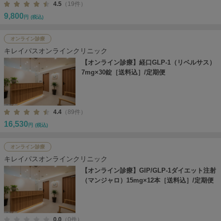
4.5
（19件）
9,800
円
(税込)
オンライン診療
キレイパスオンラインクリニック
【オンライン診療】経口GLP-1（リベルサス）
7mg×30錠［送料込］/定期便
4.4
（89件）
16,530
円
(税込)
オンライン診療
キレイパスオンラインクリニック
【オンライン診療】GIP/GLP-1ダイエット注射
（マンジャロ）15mg×12本［送料込］/定期便
0.0
（0件）