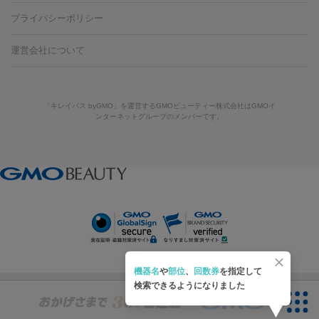
藤沢駅
上大岡駅
上野駅
名古屋駅
西宮駅
札幌駅
金
島・福山・尾道など
秋田・横手
青森・八戸
高崎・渋川・前橋
養上清液
リジュラン
ジュベルック
プライバシーポリシー
ロン酸注射
医療脱毛（うなじ）
ヒアルロン酸注射（豊胸）
レ
痩身・ダイエット
沢駅
川越駅
京都駅
新大阪駅
下北沢駅
神戸駅
広島
など
津・伊勢
和歌山市
川越・南古谷・久喜
彦根・草津・
ーザー治療（黒ずみ）
医療脱毛（指）
ダイエット点滴・ ダイエ
脂肪溶解注射
BNLS・BNLS neo
カベリン
輪郭注射（MLM）
駅
川西池田駅
新潟駅
つくば駅
静岡駅
岐阜駅
長野
機器
運営会社について
高島
熊本・通町筋
金沢
その他
岡山・倉敷
高松
桑
ット注射
レーザーピーリング
レーザー治療（しみスポット照
脂肪冷却
リベルサス
ウゴービ
駅
名鉄一宮駅
佐世保駅
福井駅
甲府駅
長崎駅
松山
ルメッカ
プラズマシャワー
ウルトラセルQプラス
BBL光治
名・四日市
浜松・静岡
その他（我孫子など）
その他（函館な
射）
ベルベットスキン
レーザー治療（赤み改善）
マイクロボ
駅
山口駅
徳庵駅
大和西大寺駅
青梅駅
難波駅
新宿三
療
メディオスター
ジェネシス
ウルトラアクセント
ウルト
ど）
美肌
トックス（ボトックスリフト）
クリーニング
GLP-1
セラミッ
丁目駅
表参道駅
梅田駅
栄駅
あおば通駅
船橋駅
大通
「キレイパス byGMO」を運営するGMOビューティー株式会社はGMOイ
ラフォーマー（ウルトラフォーマーⅢ）
サーマクール
イントラ
美容点滴
美容注射
ケミカルピーリング
マッサージピール
ンターネットグループのメンバーです。
ク治療
医療脱毛（ヒゲ）
ポテンツァ
トラネキサム酸
ジェ
駅
二子玉川駅
宮前平駅
水道橋駅
御徒町駅
六浦駅
西
セル
イントラジェン
QスイッチYAGレーザー
Qスイッチルビ
イオン導入
エレクトロポレーション
レーザーピーリング
美
ントルマックスプロ
イボ取り
シミ取り
シミ取り（皮膚科）
宮北口駅
烏丸駅
大塚駅
浜松町駅
目黒駅
薬院駅
浜松
ーレーザー
ヴァンキッシュ
ミラドライ
フォトRF
アビクリ
容内服
ゼオスキン
ララピール
ハイドラジェントル
ルメッカ
ジェネシス
リジュラン
ラ
駅
東中野駅
元町駅
東山梨駅
三条駅
永福町駅
湘南海
ア
ウルセラ
ボルニューマ
イムライト
Vビーム
シルファーム
スネコス
インモード
岸公園駅
水戸駅
新横浜駅
中山寺駅
流山おおたかの森駅
疲労回復・健康
オリジオ
ミラノリピール
サーマジェン
リバースピール
その他
千里中央駅
佐々駅
西条駅
入間市駅
渋川駅
友江駅
プラセンタ注射
にんにく注射
オンダリフト
ジュベルック
ルビーフラクショナル
脂肪吸
リードファインリフト
肩こり注射
ドラッグデリバリー（ポテン
鯖江駅
由宇駅
和泉中央駅
今治駅
志都美駅
志木駅
引
VISIA肌診断
ボルニューマ
ソフウェーブ
モフィウス
ツァ）
医療脱毛
上田駅
新清洲駅
東銀座駅
上石神井駅
小松駅
県庁前
ザーフ
ジャルプロ
ノーリス
デンシティ
脇ボトックス
医療脱毛（VIO）
駅
原宿駅
目白駅
医療脱毛
六本木駅
銀座一丁目駅
三ノ宮駅
牧
機器名
や
部位
、
回数券
を指定して
IPL
エラボトックス
肩ボトックス
リベルサス
イソトレチ
志駅
新宿御苑前駅
関内駅
四ツ橋駅
北新地駅
久屋大通
検索できるようになりました
その他
ノイン
ピコトーニング
ピーリング
駅
大宮駅
五反田駅
湯島駅
港南中央駅
本川越駅
江坂
二重埋没
アートメイク
ガミースマイル治療
オフィスホワイト