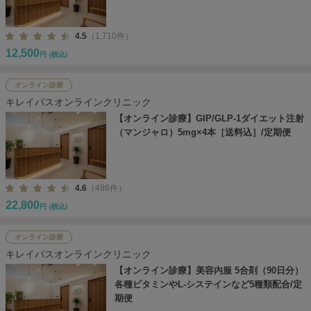
4.5
（1,710件）
12,500
円
(税込)
オンライン診療
キレイパスオンラインクリニック
【オンライン診療】GIP/GLP-1ダイエット注射
（マンジャロ）5mg×4本［送料込］/定期便
4.6
（486件）
22,800
円
(税込)
オンライン診療
キレイパスオンラインクリニック
【オンライン診療】美容内服 5合剤（90日分）
各種ビタミンやL-システインなど5種類配合/定
期便