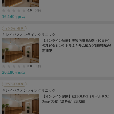
0.0
（0件）
16,140
円
(税込)
オンライン診療
キレイパスオンラインクリニック
【オンライン診療】美容内服 6合剤（90日分）
各種ビタミンやトラネキサム酸など6種類配合/
定期便
0.0
（0件）
20,190
円
(税込)
オンライン診療
キレイパスオンラインクリニック
【オンライン診療】経口GLP-1（リベルサス）
3mg×30錠［送料込］/定期便