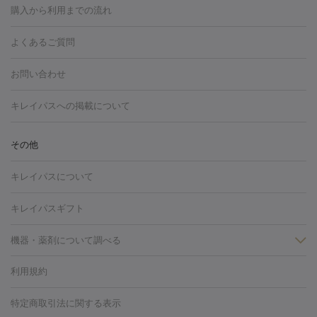
博多駅
秋田駅
青森駅
宇都宮駅
和歌山大学前駅
草津駅
グ
フォトシルクプラス
美容内服
ルビーフラクショナル
購入から利用までの流れ
川崎・宮前平・青葉台
西宮・芦屋・尼崎
渋谷・表参道・原宿
ション
ダーマペン
ピコフラクショナルレーザー
ピコレーザー
通町筋駅
岡山駅
高松駅
桑名駅
我孫子駅
函館駅
伊
心斎橋・難波・四ツ橋
新宿・代々木・大久保
川西・宝塚
藤
トーニング
ハイドラフェイシャル
マッサージピール
脂肪溶解
よくあるご質問
しわ・たるみ
勢市駅
大分駅
姫路駅
郡元駅
徳島駅
戸出駅
野芥駅
沢・鎌倉・厚木
新大阪・江坂・豊中
その他（大和・上大岡・六
注射
美容点滴・美容注射
フォトRF
PRP皮膚再生療法
脂肪
ヒアルロン酸注射
郡山駅
戸畑駅
ボトックス注射
鹿児島駅
神田駅
ボツリヌストキシン注射
津駅
熊本駅
藤森
水
浦など）
その他（姫路）
その他（京橋・天王寺・泉佐野など）
お問い合わせ
冷却
医療脱毛（顔）
医療脱毛（全身）
医療脱毛（あし）
光注射
駅
代々木駅
PRP皮膚再生療法
小田原駅
笹塚駅
RF治療（テノール）
宮崎駅
松井山手駅
スネコス注射
直江
赤坂・六本木・広尾
池袋・大塚・高田馬場
恵比寿・目黒・中目
医療脱毛（VIO）
水光注射（ハリ・美肌）
レーザー治療（ハ
駅
美容内服
津山駅
倉吉駅
新旭駅
平塚駅
烏山駅
紀伊駅
久
キレイパスへの掲載について
黒
品川・浜松町・五反田
飯田橋・市ヶ谷・永田町
上野・秋葉
リ・美肌）
光治療（フォトフェイシャルなど）
アートメイク
里浜駅
都城駅
香椎花園前駅
彦根駅
千歳駅
敦賀駅
江
原・北千住
自由が丘・二子玉川・学芸大学
中野・吉祥寺・立川
毛穴・ニキビ跡
BNLS
二重埋没
医療脱毛（背中）
医療脱毛（うで）
医療
別駅
亀岡駅
南延岡駅
宝塚駅
下大利駅
岩見沢駅
善通
その他
下北沢・成城学園前・町田
その他（豊洲・赤羽・練馬など）
奈
フラクショナルレーザー
ピコフラクショナルレーザー
ダーマペ
脱毛（脇）
にんにく注射
ピアス穴あけ
AGA
医療脱毛
寺駅
旭川駅
倉敷駅
上野幌駅
藤代駅
鶴岡駅
下館駅
良・生駒・橿原
鹿児島・郡元
岐阜・大垣・各務ヶ原
新潟・三
ン
ハイドラフェイシャル
ベルベットスキン
ポテンツァ
美
キレイパスについて
（胸）
ほくろ・いぼ切除
レーザー治療（ほくろ・いぼ除去）
帯広駅
膳所駅
玉名駅
西鉄久留米駅
米沢駅
小倉駅
条
所沢・入間
徳島市
山梨・甲府
つくば・水戸
長野・松
容内服
イソトレチノイン
タトゥー除去
医療痩身
傷跡治療
医療脱毛（おなか）
疲
高岡駅
佐賀駅
富山駅
若松駅
福知山駅
桂駅
仙川
キレイパスギフト
本・佐久平
大分・別府
富山・高岡
その他（北九州・野芥な
労回復点滴・疲労回復注射
くま治療
切開施術
デリケートゾー
駅
浅草駅
千歳烏山駅
調布駅
米子駅
大和駅
新木屋瀬
ど）
松山・今治
福島・郡山
宮崎・都城など
長崎・佐世
ほくろ・いぼ
ンケア
ホワイトニング
わきが治療
カベリン
隆鼻術
医療
機器・薬剤について調べる
駅
所沢駅
高知駅
近鉄四日市駅
水道町駅
銀座駅
池袋
保
佐賀・唐津
高知・南国
山形・米沢
福井・坂井・鯖江
CO2レーザー
脱毛（お尻）
ショッピングリフト
ガミースマイル治療
レーザ
駅
横浜駅
新宿駅
渋谷駅
自由が丘駅
中野駅
仙台駅
鳥取・米子・倉吉
松江
下関・柳井・岩国
宇都宮・烏山
利用規約
薬剤
ー治療（しみ・くすみ）
水光注射（しみ・くすみ）
RF治療
レ
美栄橋駅
浦和駅
心斎橋駅
大阪駅
柏駅
赤坂駅
天神
小顔・フェイスライン
名古屋・栄・金山
博多
仙台
那覇
大宮・浦和・戸田
千
リジェノックス
クレヴィエル
ファットインパクト
ヒアルロニ
ーザー治療（毛穴・ニキビ跡）
涙袋ヒアルロン酸
顎ヒアルロン
駅
千葉駅
高崎駅
川崎駅
恵比寿駅
品川駅
飯田橋駅
特定商取引法に関する表示
HIFU（ハイフ）
糸リフト
ショッピングリフト
オンダリフト
葉・船橋・市川
柏・松戸・流山
天神・薬院
札幌・大通
広
ダーゼ
サリチル酸マクロゴールピーリング
ボライト
幹細胞培
酸
唇ヒアルロン酸注射
水光注射（毛穴・ニキビ跡）
鼻ヒアル