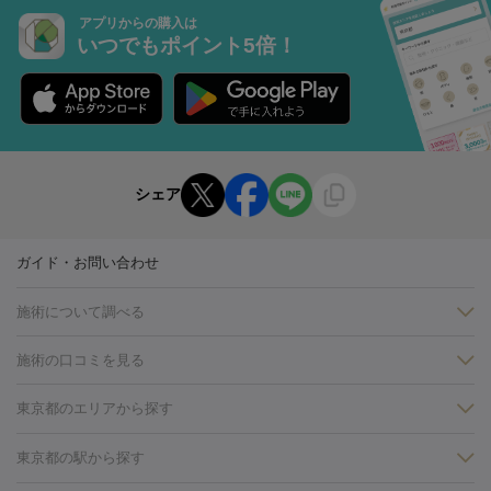
アプリからの購入は
いつでもポイント5倍！
シェア
ガイド・お問い合わせ
施術について調べる
施術の口コミを見る
美白
白玉点滴・白玉注射
高濃度ビタミンC点滴
美容内服
フォトフェイシャルM22
フラクショナルレーザー
レーザートーニ
東京都のエリアから探す
ング
ケミカルピーリング
プラセンタ注射
イオン導入
しみ・そばかす・肝斑
銀座・有楽町・新橋・日本橋
大阪・梅田・淀屋橋
神戸・三ノ
東京都の駅から探す
HIFU（ハイフ）
白玉点滴・白玉注射
高濃度ビタミンC点滴
フォトフェイシャル
レーザートーニング
ピコレーザートーニン
宮・岡本
京都・烏丸
横浜・関内
その他（藤森・八幡など）
糸リフト
ボトックス
ボツリヌストキシン
エレクトロポレー