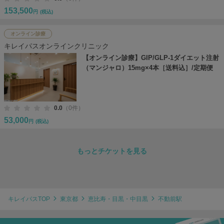
153,500
円
(税込)
オンライン診療
キレイパスオンラインクリニック
【オンライン診療】GIP/GLP-1ダイエット注射
（マンジャロ）15mg×4本［送料込］/定期便
0.0
（0件）
53,000
円
(税込)
もっとチケットを見る
キレイパスTOP
東京都
恵比寿・目黒・中目黒
不動前駅