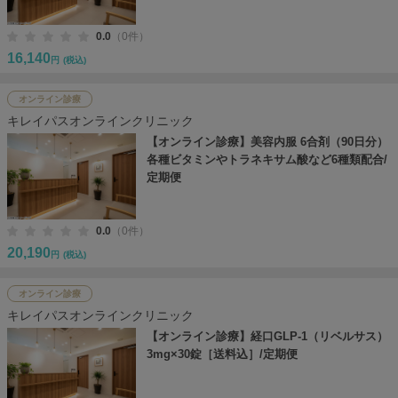
0.0
（0件）
16,140
円
(税込)
オンライン診療
キレイパスオンラインクリニック
【オンライン診療】美容内服 6合剤（90日分）
各種ビタミンやトラネキサム酸など6種類配合/
定期便
0.0
（0件）
20,190
円
(税込)
オンライン診療
キレイパスオンラインクリニック
【オンライン診療】経口GLP-1（リベルサス）
3mg×30錠［送料込］/定期便