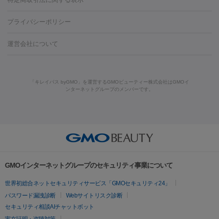
HIFU（ハイフ）
糸リフト
ショッピングリフト
葉・船橋・市川
柏・松戸・流山
天神・薬院
札幌・大通
広
ダーゼ
サリチル酸マクロゴールピーリング
ボライト
幹細胞培
酸
唇ヒアルロン酸注射
水光注射（毛穴・ニキビ跡）
鼻ヒアル
藤沢駅
上大岡駅
上野駅
名古屋駅
西宮駅
札幌駅
金
島・福山・尾道など
秋田・横手
青森・八戸
高崎・渋川・前橋
養上清液
プライバシーポリシー
ロン酸注射
医療脱毛（うなじ）
ヒアルロン酸注射（豊胸）
レ
痩身・ダイエット
沢駅
川越駅
京都駅
新大阪駅
下北沢駅
神戸駅
広島
など
津・伊勢
和歌山市
川越・南古谷・久喜
彦根・草津・
ーザー治療（黒ずみ）
医療脱毛（指）
ダイエット点滴・ ダイエ
脂肪溶解注射
BNLS・BNLS neo
カベリン
輪郭注射（MLM）
駅
川西池田駅
新潟駅
つくば駅
静岡駅
岐阜駅
長野
機器
運営会社について
高島
熊本・通町筋
金沢
その他
岡山・倉敷
高松
桑
ット注射
レーザーピーリング
レーザー治療（しみスポット照
脂肪冷却
駅
名鉄一宮駅
佐世保駅
福井駅
甲府駅
長崎駅
松山
ルメッカ
プラズマシャワー
ウルトラセルQプラス
BBL光治
名・四日市
浜松・静岡
その他（我孫子など）
その他（函館な
射）
ベルベットスキン
レーザー治療（赤み改善）
マイクロボ
駅
山口駅
徳庵駅
大和西大寺駅
青梅駅
難波駅
新宿三
療
メディオスター
ジェネシス
ウルトラアクセント
ウルト
ど）
美肌
トックス（ボトックスリフト）
クリーニング
GLP-1
セラミッ
丁目駅
表参道駅
梅田駅
栄駅
あおば通駅
船橋駅
大通
「キレイパス byGMO」を運営するGMOビューティー株式会社はGMOイ
ラフォーマー（ウルトラフォーマーⅢ）
サーマクール
イントラ
美容点滴
美容注射
ケミカルピーリング
マッサージピール
ンターネットグループのメンバーです。
ク治療
医療脱毛（ヒゲ）
ポテンツァ
トラネキサム酸
ジェ
駅
二子玉川駅
宮前平駅
水道橋駅
御徒町駅
六浦駅
西
セル
イントラジェン
QスイッチYAGレーザー
Qスイッチルビ
イオン導入
エレクトロポレーション
レーザーピーリング
美
ントルマックスプロ
イボ取り
シミ取り
シミ取り（皮膚科）
宮北口駅
烏丸駅
大塚駅
浜松町駅
目黒駅
薬院駅
浜松
ーレーザー
ヴァンキッシュ
ミラドライ
フォトRF
容内服
ハイドラジェントル
ルメッカ
ジェネシス
リジュラン
ラ
駅
東中野駅
元町駅
東山梨駅
三条駅
永福町駅
湘南海
イムライト
Vビーム
シルファーム
スネコス
インモード
その他
岸公園駅
水戸駅
新横浜駅
中山寺駅
流山おおたかの森駅
疲労回復・健康
オリジオ
ミラノリピール
サーマジェン
リバースピール
リードファインリフト
肩こり注射
ドラッグデリバリー（ポテン
千里中央駅
佐々駅
西条駅
入間市駅
渋川駅
友江駅
プラセンタ注射
にんにく注射
オンダリフト
ジュベルック
ルビーフラクショナル
脂肪吸
ツァ）
鯖江駅
由宇駅
和泉中央駅
今治駅
志都美駅
志木駅
GMOインターネットグループのセキュリティ事業について
引
VISIA肌診断
ボルニューマ
ソフウェーブ
モフィウス
医療脱毛
上田駅
新清洲駅
東銀座駅
上石神井駅
小松駅
県庁前
世界初総合ネットセキュリティサービス「GMOセキュリティ24」
ザーフ
ジャルプロ
ノーリス
デンシティ
脇ボトックス
医療脱毛（VIO）
駅
原宿駅
目白駅
医療脱毛
六本木駅
銀座一丁目駅
三ノ宮駅
牧
パスワード漏洩診断
Webサイトリスク診断
IPL
エラボトックス
肩ボトックス
リベルサス
イソトレチ
志駅
新宿御苑前駅
関内駅
四ツ橋駅
北新地駅
久屋大通
セキュリティ相談AIチャットボット
その他
ノイン
ピコトーニング
ピーリング
駅
大宮駅
五反田駅
湯島駅
港南中央駅
本川越駅
江坂
実在証明・盗聴対策