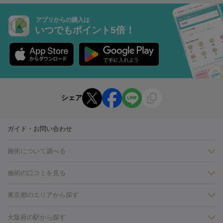
アプリからの購入は
いつでもポイント5倍！
シェア
ガイド・お問い合わせ
施術について調べる
施術の口コミを見る
美白
白玉点滴・白玉注射
高濃度ビタミンC点滴
美容内服
フォトフェイシャルM22
フラクショナルレーザー
レーザートーニ
東京都のエリアから探す
ング
ケミカルピーリング
プラセンタ注射
イオン導入
しみ・そばかす・肝斑
銀座・有楽町・新橋・日本橋
大阪・梅田・淀屋橋
神戸・三ノ
大阪府の駅から探す
HIFU（ハイフ）
白玉点滴・白玉注射
高濃度ビタミンC点滴