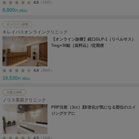
4.5
（19件）
9,800
円
(税込)
オンライン診療
キレイパスオンラインクリニック
【オンライン診療】経口GLP-1（リベルサス）
7mg×30錠［送料込］/定期便
4.4
（89件）
16,530
円
(税込)
大阪上本町
ノリス美容クリニック
PRP注射（3cc）顔/老化が気になる部位のエイ
ジングケアに
4.5
（16件）