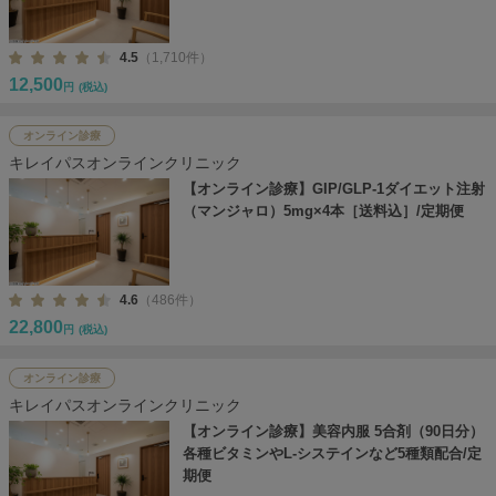
4.5
（1,710件）
12,500
円
(税込)
オンライン診療
キレイパスオンラインクリニック
【オンライン診療】GIP/GLP-1ダイエット注射
（マンジャロ）5mg×4本［送料込］/定期便
4.6
（486件）
22,800
円
(税込)
オンライン診療
キレイパスオンラインクリニック
【オンライン診療】美容内服 5合剤（90日分）
各種ビタミンやL-システインなど5種類配合/定
期便