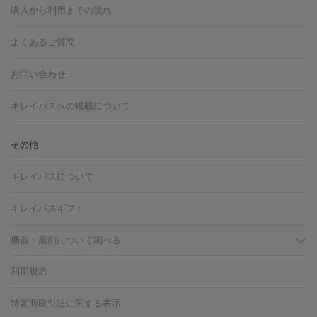
博多駅
秋田駅
青森駅
宇都宮駅
和歌山大学前駅
草津駅
グ
フォトシルクプラス
美容内服
購入から利用までの流れ
川崎・宮前平・青葉台
西宮・芦屋・尼崎
渋谷・表参道・原宿
ション
ダーマペン
ピコフラクショナルレーザー
ピコレーザー
通町筋駅
岡山駅
高松駅
桑名駅
我孫子駅
函館駅
伊
心斎橋・難波・四ツ橋
新宿・代々木・大久保
川西・宝塚
藤
トーニング
ハイドラフェイシャル
マッサージピール
脂肪溶解
よくあるご質問
しわ・たるみ
勢市駅
大分駅
姫路駅
郡元駅
徳島駅
戸出駅
野芥駅
沢・鎌倉・厚木
新大阪・江坂・豊中
その他（大和・上大岡・六
注射
美容点滴・美容注射
フォトRF
PRP皮膚再生療法
脂肪
ヒアルロン酸注射
郡山駅
戸畑駅
ボトックス注射
鹿児島駅
神田駅
ボツリヌストキシン注射
津駅
熊本駅
藤森
水
浦など）
その他（姫路）
その他（京橋・天王寺・泉佐野など）
お問い合わせ
冷却
医療脱毛（顔）
医療脱毛（全身）
医療脱毛（あし）
光注射
駅
代々木駅
PRP皮膚再生療法
小田原駅
笹塚駅
RF治療（テノール）
宮崎駅
松井山手駅
スネコス注射
直江
赤坂・六本木・広尾
池袋・大塚・高田馬場
恵比寿・目黒・中目
医療脱毛（VIO）
水光注射（ハリ・美肌）
レーザー治療（ハ
駅
美容内服
津山駅
倉吉駅
新旭駅
平塚駅
烏山駅
紀伊駅
久
キレイパスへの掲載について
黒
品川・浜松町・五反田
飯田橋・市ヶ谷・永田町
上野・秋葉
リ・美肌）
光治療（フォトフェイシャルなど）
アートメイク
里浜駅
都城駅
香椎花園前駅
彦根駅
千歳駅
敦賀駅
江
原・北千住
自由が丘・二子玉川・学芸大学
中野・吉祥寺・立川
毛穴・ニキビ跡
BNLS
二重埋没
医療脱毛（背中）
医療脱毛（うで）
医療
別駅
亀岡駅
南延岡駅
宝塚駅
下大利駅
岩見沢駅
善通
その他
下北沢・成城学園前・町田
その他（豊洲・赤羽・練馬など）
奈
フラクショナルレーザー
ピコフラクショナルレーザー
ダーマペ
脱毛（脇）
にんにく注射
ピアス穴あけ
AGA
医療脱毛
寺駅
旭川駅
倉敷駅
上野幌駅
藤代駅
鶴岡駅
下館駅
良・生駒・橿原
鹿児島・郡元
岐阜・大垣・各務ヶ原
新潟・三
ン
ハイドラフェイシャル
ベルベットスキン
ポテンツァ
美
キレイパスについて
（胸）
ほくろ・いぼ切除
レーザー治療（ほくろ・いぼ除去）
帯広駅
膳所駅
玉名駅
西鉄久留米駅
米沢駅
小倉駅
条
所沢・入間
徳島市
山梨・甲府
つくば・水戸
長野・松
容内服
タトゥー除去
医療痩身
傷跡治療
医療脱毛（おなか）
疲
高岡駅
佐賀駅
富山駅
若松駅
福知山駅
桂駅
仙川
キレイパスギフト
本・佐久平
大分・別府
富山・高岡
その他（北九州・野芥な
労回復点滴・疲労回復注射
くま治療
切開施術
デリケートゾー
駅
浅草駅
千歳烏山駅
調布駅
米子駅
大和駅
新木屋瀬
ど）
松山・今治
福島・郡山
宮崎・都城など
長崎・佐世
ほくろ・いぼ
ンケア
ホワイトニング
わきが治療
カベリン
隆鼻術
医療
機器・薬剤について調べる
駅
所沢駅
高知駅
近鉄四日市駅
水道町駅
銀座駅
池袋
保
佐賀・唐津
高知・南国
山形・米沢
福井・坂井・鯖江
CO2レーザー
脱毛（お尻）
ショッピングリフト
ガミースマイル治療
レーザ
駅
横浜駅
新宿駅
渋谷駅
自由が丘駅
中野駅
仙台駅
鳥取・米子・倉吉
松江
下関・柳井・岩国
宇都宮・烏山
利用規約
薬剤
ー治療（しみ・くすみ）
水光注射（しみ・くすみ）
RF治療
レ
美栄橋駅
浦和駅
心斎橋駅
大阪駅
柏駅
赤坂駅
天神
小顔・フェイスライン
名古屋・栄・金山
博多
仙台
那覇
大宮・浦和・戸田
千
リジェノックス
クレヴィエル
ファットインパクト
ヒアルロニ
ーザー治療（毛穴・ニキビ跡）
涙袋ヒアルロン酸
顎ヒアルロン
駅
千葉駅
高崎駅
川崎駅
恵比寿駅
品川駅
飯田橋駅
特定商取引法に関する表示
HIFU（ハイフ）
糸リフト
ショッピングリフト
葉・船橋・市川
柏・松戸・流山
天神・薬院
札幌・大通
広
ダーゼ
サリチル酸マクロゴールピーリング
ボライト
幹細胞培
酸
唇ヒアルロン酸注射
水光注射（毛穴・ニキビ跡）
鼻ヒアル