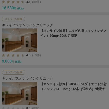
4.4
（89件）
16,530
円
(税込)
オンライン診療
キレイパスオンラインクリニック
【オンライン診療】ニキビ内服（イソトレチノ
イン）20mg×30錠/定期便
4.5
（19件）
9,800
円
(税込)
オンライン診療
キレイパスオンラインクリニック
【オンライン診療】GIP/GLP-1ダイエット注射
（マンジャロ）15mg×12本［送料込］/定期便
0.0
（0件）