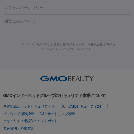
藤沢駅
上大岡駅
上野駅
名古屋駅
西宮駅
札幌駅
金
島・福山・尾道など
秋田・横手
青森・八戸
高崎・渋川・前橋
養上清液
プライバシーポリシー
ロン酸注射
医療脱毛（うなじ）
ヒアルロン酸注射（豊胸）
レ
痩身・ダイエット
沢駅
川越駅
京都駅
新大阪駅
下北沢駅
神戸駅
広島
など
津・伊勢
和歌山市
川越・南古谷・久喜
彦根・草津・
ーザー治療（黒ずみ）
医療脱毛（指）
ダイエット点滴・ ダイエ
脂肪溶解注射
BNLS・BNLS neo
カベリン
輪郭注射（MLM）
駅
川西池田駅
新潟駅
つくば駅
静岡駅
岐阜駅
長野
機器
運営会社について
高島
熊本・通町筋
金沢
その他
岡山・倉敷
高松
桑
ット注射
レーザーピーリング
レーザー治療（しみスポット照
脂肪冷却
駅
名鉄一宮駅
佐世保駅
福井駅
甲府駅
長崎駅
松山
ルメッカ
プラズマシャワー
ウルトラセルQプラス
BBL光治
名・四日市
浜松・静岡
その他（我孫子など）
その他（函館な
射）
ベルベットスキン
レーザー治療（赤み改善）
マイクロボ
駅
山口駅
徳庵駅
大和西大寺駅
青梅駅
難波駅
新宿三
療
メディオスター
ジェネシス
ウルトラアクセント
ウルト
ど）
美肌
トックス（ボトックスリフト）
クリーニング
GLP-1
セラミッ
丁目駅
表参道駅
梅田駅
栄駅
あおば通駅
船橋駅
大通
「キレイパス byGMO」を運営するGMOビューティー株式会社はGMOイ
ラフォーマー（ウルトラフォーマーⅢ）
サーマクール
イントラ
美容点滴
美容注射
ケミカルピーリング
マッサージピール
ンターネットグループのメンバーです。
ク治療
医療脱毛（ヒゲ）
ポテンツァ
トラネキサム酸
ジェ
駅
二子玉川駅
宮前平駅
水道橋駅
御徒町駅
六浦駅
西
セル
イントラジェン
QスイッチYAGレーザー
Qスイッチルビ
イオン導入
エレクトロポレーション
レーザーピーリング
美
ントルマックスプロ
イボ取り
シミ取り
シミ取り（皮膚科）
宮北口駅
烏丸駅
大塚駅
浜松町駅
目黒駅
薬院駅
浜松
ーレーザー
ヴァンキッシュ
ミラドライ
フォトRF
容内服
ハイドラジェントル
ルメッカ
ジェネシス
リジュラン
ラ
駅
東中野駅
元町駅
東山梨駅
三条駅
永福町駅
湘南海
イムライト
Vビーム
シルファーム
スネコス
インモード
その他
岸公園駅
水戸駅
新横浜駅
中山寺駅
流山おおたかの森駅
疲労回復・健康
オリジオ
ミラノリピール
サーマジェン
リバースピール
リードファインリフト
肩こり注射
ドラッグデリバリー（ポテン
千里中央駅
佐々駅
西条駅
入間市駅
渋川駅
友江駅
プラセンタ注射
にんにく注射
オンダリフト
ジュベルック
ルビーフラクショナル
脂肪吸
ツァ）
鯖江駅
由宇駅
和泉中央駅
今治駅
志都美駅
志木駅
GMOインターネットグループのセキュリティ事業について
引
VISIA肌診断
ボルニューマ
ソフウェーブ
モフィウス
医療脱毛
上田駅
新清洲駅
東銀座駅
上石神井駅
小松駅
県庁前
世界初総合ネットセキュリティサービス「GMOセキュリティ24」
ザーフ
ジャルプロ
ノーリス
デンシティ
脇ボトックス
医療脱毛（VIO）
駅
原宿駅
目白駅
医療脱毛
六本木駅
銀座一丁目駅
三ノ宮駅
牧
パスワード漏洩診断
Webサイトリスク診断
IPL
エラボトックス
肩ボトックス
リベルサス
イソトレチ
志駅
新宿御苑前駅
関内駅
四ツ橋駅
北新地駅
久屋大通
セキュリティ相談AIチャットボット
その他
ノイン
ピコトーニング
ピーリング
駅
大宮駅
五反田駅
湯島駅
港南中央駅
本川越駅
江坂
実在証明・盗聴対策
二重埋没
アートメイク
ガミースマイル治療
オフィスホワイト