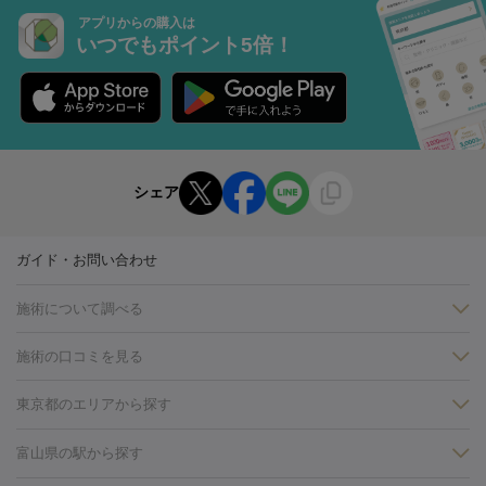
アプリからの購入は
いつでもポイント5倍！
シェア
ガイド・お問い合わせ
施術について調べる
施術の口コミを見る
美白
白玉点滴・白玉注射
高濃度ビタミンC点滴
美容内服
フォトフェイシャルM22
フラクショナルレーザー
レーザートーニ
東京都のエリアから探す
ング
ケミカルピーリング
プラセンタ注射
イオン導入
しみ・そばかす・肝斑
銀座・有楽町・新橋・日本橋
大阪・梅田・淀屋橋
神戸・三ノ
富山県の駅から探す
HIFU（ハイフ）
白玉点滴・白玉注射
高濃度ビタミンC点滴
フォトフェイシャル
レーザートーニング
ピコレーザートーニン
宮・岡本
京都・烏丸
横浜・関内
その他（藤森・八幡など）
糸リフト
ボトックス
ボツリヌストキシン
エレクトロポレー