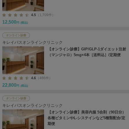
4.5
（1,709件）
12,500
円
(税込)
オンライン診療
キレイパスオンラインクリニック
【オンライン診療】GIP/GLP-1ダイエット注射
（マンジャロ）5mg×4本［送料込］/定期便
4.6
（486件）
22,800
円
(税込)
オンライン診療
キレイパスオンラインクリニック
【オンライン診療】美容内服 5合剤（90日分）
各種ビタミンやL-システインなど5種類配合/定
期便