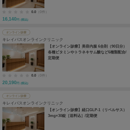
0.0
（0件）
16,140
円
(税込)
オンライン診療
キレイパスオンラインクリニック
【オンライン診療】美容内服 6合剤（90日分）
各種ビタミンやトラネキサム酸など6種類配合/
定期便
0.0
（0件）
20,190
円
(税込)
オンライン診療
キレイパスオンラインクリニック
【オンライン診療】経口GLP-1（リベルサス）
3mg×30錠［送料込］/定期便