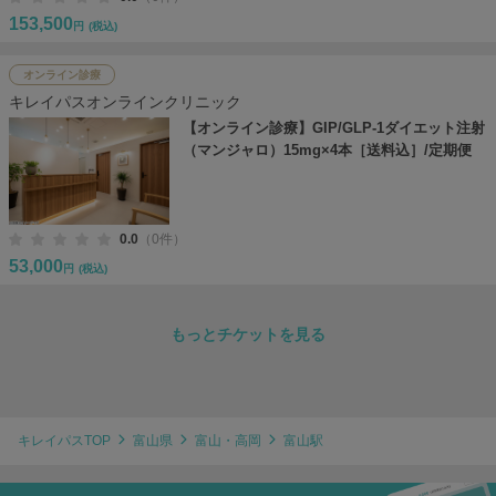
153,500
円
(税込)
オンライン診療
キレイパスオンラインクリニック
【オンライン診療】GIP/GLP-1ダイエット注射
（マンジャロ）15mg×4本［送料込］/定期便
0.0
（0件）
53,000
円
(税込)
もっとチケットを見る
キレイパスTOP
富山県
富山・高岡
富山駅