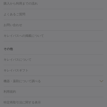
博多駅
秋田駅
青森駅
宇都宮駅
和歌山大学前駅
草津駅
グ
フォトシルクプラス
美容内服
ルビーフラクショナル
購入から利用までの流れ
川崎・宮前平・青葉台
西宮・芦屋・尼崎
渋谷・表参道・原宿
ション
ダーマペン
ピコフラクショナルレーザー
ピコレーザー
通町筋駅
岡山駅
高松駅
桑名駅
我孫子駅
函館駅
伊
心斎橋・難波・四ツ橋
新宿・代々木・大久保
川西・宝塚
藤
トーニング
ハイドラフェイシャル
マッサージピール
脂肪溶解
よくあるご質問
しわ・たるみ
勢市駅
大分駅
姫路駅
郡元駅
徳島駅
戸出駅
野芥駅
沢・鎌倉・厚木
新大阪・江坂・豊中
その他（大和・上大岡・六
注射
美容点滴・美容注射
フォトRF
PRP皮膚再生療法
脂肪
ヒアルロン酸注射
郡山駅
戸畑駅
ボトックス注射
鹿児島駅
神田駅
ボツリヌストキシン注射
津駅
熊本駅
藤森
水
浦など）
その他（姫路）
その他（京橋・天王寺・泉佐野など）
お問い合わせ
冷却
医療脱毛（顔）
医療脱毛（全身）
医療脱毛（あし）
光注射
駅
代々木駅
PRP皮膚再生療法
小田原駅
笹塚駅
RF治療（テノール）
宮崎駅
松井山手駅
スネコス注射
直江
赤坂・六本木・広尾
池袋・大塚・高田馬場
恵比寿・目黒・中目
医療脱毛（VIO）
水光注射（ハリ・美肌）
レーザー治療（ハ
駅
美容内服
津山駅
倉吉駅
新旭駅
平塚駅
烏山駅
紀伊駅
久
キレイパスへの掲載について
黒
品川・浜松町・五反田
飯田橋・市ヶ谷・永田町
上野・秋葉
リ・美肌）
光治療（フォトフェイシャルなど）
アートメイク
里浜駅
都城駅
香椎花園前駅
彦根駅
千歳駅
敦賀駅
江
原・北千住
自由が丘・二子玉川・学芸大学
中野・吉祥寺・立川
毛穴・ニキビ跡
BNLS
二重埋没
医療脱毛（背中）
医療脱毛（うで）
医療
別駅
亀岡駅
南延岡駅
宝塚駅
下大利駅
岩見沢駅
善通
その他
下北沢・成城学園前・町田
その他（豊洲・赤羽・練馬など）
奈
フラクショナルレーザー
ピコフラクショナルレーザー
ダーマペ
脱毛（脇）
にんにく注射
ピアス穴あけ
AGA
医療脱毛
寺駅
旭川駅
倉敷駅
上野幌駅
藤代駅
鶴岡駅
下館駅
良・生駒・橿原
鹿児島・郡元
岐阜・大垣・各務ヶ原
新潟・三
ン
ハイドラフェイシャル
ベルベットスキン
ポテンツァ
美
キレイパスについて
（胸）
ほくろ・いぼ切除
レーザー治療（ほくろ・いぼ除去）
帯広駅
膳所駅
玉名駅
西鉄久留米駅
米沢駅
小倉駅
条
所沢・入間
徳島市
山梨・甲府
つくば・水戸
長野・松
容内服
イソトレチノイン
タトゥー除去
医療痩身
傷跡治療
医療脱毛（おなか）
疲
高岡駅
佐賀駅
富山駅
若松駅
福知山駅
桂駅
仙川
キレイパスギフト
本・佐久平
大分・別府
富山・高岡
その他（北九州・野芥な
労回復点滴・疲労回復注射
くま治療
切開施術
デリケートゾー
駅
浅草駅
千歳烏山駅
調布駅
米子駅
大和駅
新木屋瀬
ど）
松山・今治
福島・郡山
宮崎・都城など
長崎・佐世
ほくろ・いぼ
ンケア
ホワイトニング
わきが治療
カベリン
隆鼻術
医療
機器・薬剤について調べる
駅
所沢駅
高知駅
近鉄四日市駅
水道町駅
銀座駅
池袋
保
佐賀・唐津
高知・南国
山形・米沢
福井・坂井・鯖江
CO2レーザー
脱毛（お尻）
ショッピングリフト
ガミースマイル治療
レーザ
駅
横浜駅
新宿駅
渋谷駅
自由が丘駅
中野駅
仙台駅
鳥取・米子・倉吉
松江
下関・柳井・岩国
宇都宮・烏山
利用規約
薬剤
ー治療（しみ・くすみ）
水光注射（しみ・くすみ）
RF治療
レ
美栄橋駅
浦和駅
心斎橋駅
大阪駅
柏駅
赤坂駅
天神
小顔・フェイスライン
名古屋・栄・金山
博多
仙台
那覇
大宮・浦和・戸田
千
リジェノックス
クレヴィエル
ファットインパクト
ヒアルロニ
ーザー治療（毛穴・ニキビ跡）
涙袋ヒアルロン酸
顎ヒアルロン
駅
千葉駅
高崎駅
川崎駅
恵比寿駅
品川駅
飯田橋駅
特定商取引法に関する表示
HIFU（ハイフ）
糸リフト
ショッピングリフト
オンダリフト
葉・船橋・市川
柏・松戸・流山
天神・薬院
札幌・大通
広
ダーゼ
サリチル酸マクロゴールピーリング
ボライト
幹細胞培
酸
唇ヒアルロン酸注射
水光注射（毛穴・ニキビ跡）
鼻ヒアル