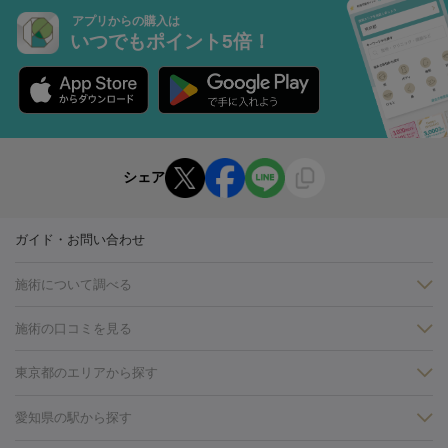
アプリからの購入は
いつでもポイント5倍！
シェア
ガイド・お問い合わせ
施術について調べる
施術の口コミを見る
美白
白玉点滴・白玉注射
高濃度ビタミンC点滴
美容内服
フォトフェイシャルM22
フラクショナルレーザー
レーザートーニ
東京都のエリアから探す
ング
ケミカルピーリング
プラセンタ注射
イオン導入
しみ・そばかす・肝斑
銀座・有楽町・新橋・日本橋
大阪・梅田・淀屋橋
神戸・三ノ
愛知県の駅から探す
HIFU（ハイフ）
白玉点滴・白玉注射
高濃度ビタミンC点滴
フォトフェイシャル
レーザートーニング
ピコレーザートーニン
宮・岡本
京都・烏丸
横浜・関内
その他（藤森・八幡など）
糸リフト
ボトックス
ボツリヌストキシン
エレクトロポレー