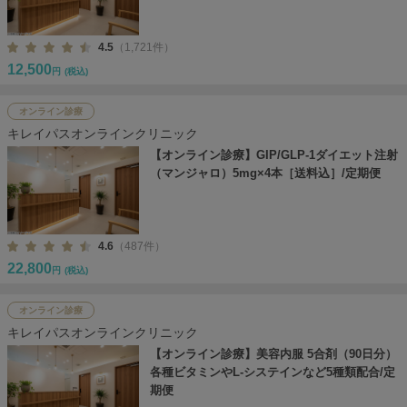
4.5
（1,721件）
12,500
円
(税込)
オンライン診療
キレイパスオンラインクリニック
【オンライン診療】GIP/GLP-1ダイエット注射
（マンジャロ）5mg×4本［送料込］/定期便
4.6
（487件）
22,800
円
(税込)
オンライン診療
キレイパスオンラインクリニック
【オンライン診療】美容内服 5合剤（90日分）
各種ビタミンやL-システインなど5種類配合/定
期便