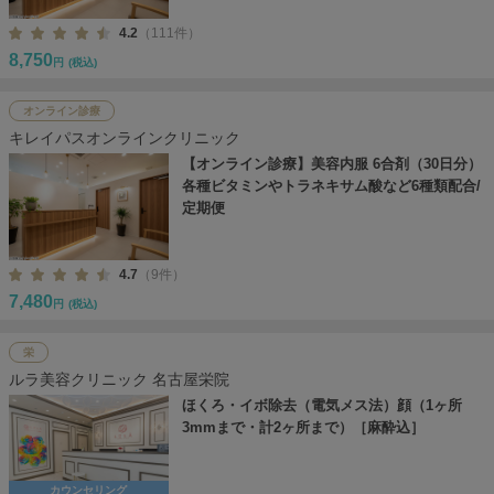
4.2
（111件）
8,750
円
(税込)
オンライン診療
キレイパスオンラインクリニック
【オンライン診療】美容内服 6合剤（30日分）
各種ビタミンやトラネキサム酸など6種類配合/
定期便
4.7
（9件）
7,480
円
(税込)
栄
ルラ美容クリニック 名古屋栄院
ほくろ・イボ除去（電気メス法）顔（1ヶ所
3mmまで・計2ヶ所まで）［麻酔込］
カウンセリング