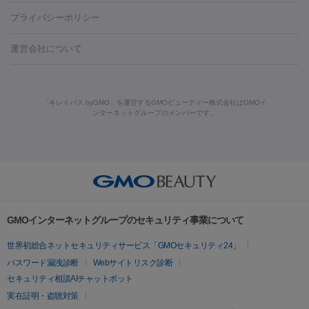
藤沢駅
上大岡駅
上野駅
名古屋駅
西宮駅
札幌駅
金
島・福山・尾道など
秋田・横手
青森・八戸
高崎・渋川・前橋
養上清液
リジュラン
ジュベルック
プライバシーポリシー
ロン酸注射
医療脱毛（うなじ）
ヒアルロン酸注射（豊胸）
レ
痩身・ダイエット
沢駅
川越駅
京都駅
新大阪駅
下北沢駅
神戸駅
広島
など
津・伊勢
和歌山市
川越・南古谷・久喜
彦根・草津・
ーザー治療（黒ずみ）
医療脱毛（指）
ダイエット点滴・ ダイエ
脂肪溶解注射
BNLS・BNLS neo
カベリン
輪郭注射（MLM）
駅
川西池田駅
新潟駅
つくば駅
静岡駅
岐阜駅
長野
機器
運営会社について
高島
熊本・通町筋
金沢
その他
岡山・倉敷
高松
桑
ット注射
レーザーピーリング
レーザー治療（しみスポット照
脂肪冷却
リベルサス
ウゴービ
駅
名鉄一宮駅
佐世保駅
福井駅
甲府駅
長崎駅
松山
ルメッカ
プラズマシャワー
ウルトラセルQプラス
BBL光治
名・四日市
浜松・静岡
その他（我孫子など）
その他（函館な
射）
ベルベットスキン
レーザー治療（赤み改善）
マイクロボ
駅
山口駅
徳庵駅
大和西大寺駅
青梅駅
難波駅
新宿三
療
メディオスター
ジェネシス
ウルトラアクセント
ウルト
ど）
美肌
トックス（ボトックスリフト）
クリーニング
GLP-1
セラミッ
丁目駅
表参道駅
梅田駅
栄駅
あおば通駅
船橋駅
大通
「キレイパス byGMO」を運営するGMOビューティー株式会社はGMOイ
ラフォーマー（ウルトラフォーマーⅢ）
サーマクール
イントラ
美容点滴
美容注射
ケミカルピーリング
マッサージピール
ンターネットグループのメンバーです。
ク治療
医療脱毛（ヒゲ）
ポテンツァ
トラネキサム酸
ジェ
駅
二子玉川駅
宮前平駅
水道橋駅
御徒町駅
六浦駅
西
セル
イントラジェン
QスイッチYAGレーザー
Qスイッチルビ
イオン導入
エレクトロポレーション
レーザーピーリング
美
ントルマックスプロ
イボ取り
シミ取り
シミ取り（皮膚科）
宮北口駅
烏丸駅
大塚駅
浜松町駅
目黒駅
薬院駅
浜松
ーレーザー
ヴァンキッシュ
ミラドライ
フォトRF
アビクリ
容内服
ゼオスキン
ララピール
ハイドラジェントル
ルメッカ
ジェネシス
リジュラン
ラ
駅
東中野駅
元町駅
東山梨駅
三条駅
永福町駅
湘南海
ア
ウルセラ
ボルニューマ
イムライト
Vビーム
シルファーム
スネコス
インモード
岸公園駅
水戸駅
新横浜駅
中山寺駅
流山おおたかの森駅
疲労回復・健康
オリジオ
ミラノリピール
サーマジェン
リバースピール
その他
千里中央駅
佐々駅
西条駅
入間市駅
渋川駅
友江駅
プラセンタ注射
にんにく注射
オンダリフト
ジュベルック
ルビーフラクショナル
脂肪吸
リードファインリフト
肩こり注射
ドラッグデリバリー（ポテン
鯖江駅
由宇駅
和泉中央駅
今治駅
志都美駅
志木駅
GMOインターネットグループのセキュリティ事業について
引
VISIA肌診断
ボルニューマ
ソフウェーブ
モフィウス
ツァ）
医療脱毛
上田駅
新清洲駅
東銀座駅
上石神井駅
小松駅
県庁前
世界初総合ネットセキュリティサービス「GMOセキュリティ24」
ザーフ
ジャルプロ
ノーリス
デンシティ
脇ボトックス
医療脱毛（VIO）
駅
原宿駅
目白駅
医療脱毛
六本木駅
銀座一丁目駅
三ノ宮駅
牧
パスワード漏洩診断
Webサイトリスク診断
IPL
エラボトックス
肩ボトックス
リベルサス
イソトレチ
志駅
新宿御苑前駅
関内駅
四ツ橋駅
北新地駅
久屋大通
セキュリティ相談AIチャットボット
その他
ノイン
ピコトーニング
ピーリング
駅
大宮駅
五反田駅
湯島駅
港南中央駅
本川越駅
江坂
実在証明・盗聴対策
二重埋没
アートメイク
ガミースマイル治療
オフィスホワイト