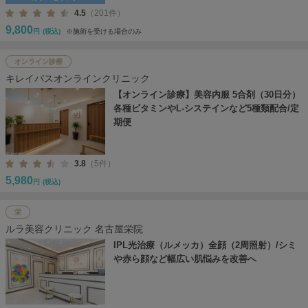
4.5
（201件）
9,800
円
(税込)
※施術を受ける場合のみ
オンライン診療
キレイパスオンラインクリニック
【オンライン診療】美容内服 5合剤（30日分）
各種ビタミンやL-システインなど5種類配合/定
期便
3.8
（5件）
5,980
円
(税込)
栄
ルラ美容クリニック 名古屋栄院
IPL光治療（ルメッカ）全顔（2周照射）/シミ
や赤ら顔など幅広い肌悩みを改善へ