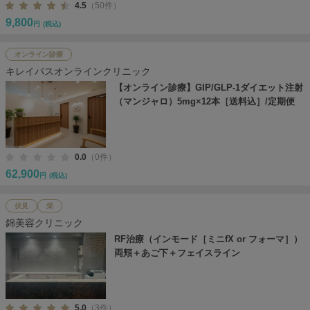
4.5
（50件）
9,800
円
(税込)
オンライン診療
キレイパスオンラインクリニック
【オンライン診療】GIP/GLP-1ダイエット注射
（マンジャロ）5mg×12本［送料込］/定期便
0.0
（0件）
62,900
円
(税込)
伏見
栄
錦美容クリニック
RF治療（インモード［ミニfX or フォーマ］）
両頬＋あご下＋フェイスライン
5.0
（3件）