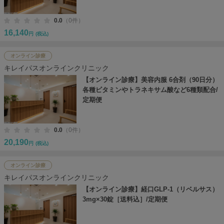
0.0
（0件）
16,140
円
(税込)
オンライン診療
キレイパスオンラインクリニック
【オンライン診療】美容内服 6合剤（90日分）
各種ビタミンやトラネキサム酸など6種類配合/
定期便
0.0
（0件）
20,190
円
(税込)
オンライン診療
キレイパスオンラインクリニック
【オンライン診療】経口GLP-1（リベルサス）
3mg×30錠［送料込］/定期便