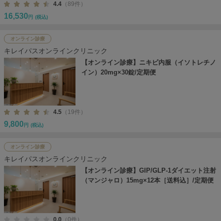
4.4
（89件）
16,530
円
(税込)
オンライン診療
キレイパスオンラインクリニック
【オンライン診療】ニキビ内服（イソトレチノ
イン）20mg×30錠/定期便
4.5
（19件）
9,800
円
(税込)
オンライン診療
キレイパスオンラインクリニック
【オンライン診療】GIP/GLP-1ダイエット注射
（マンジャロ）15mg×12本［送料込］/定期便
0.0
（0件）