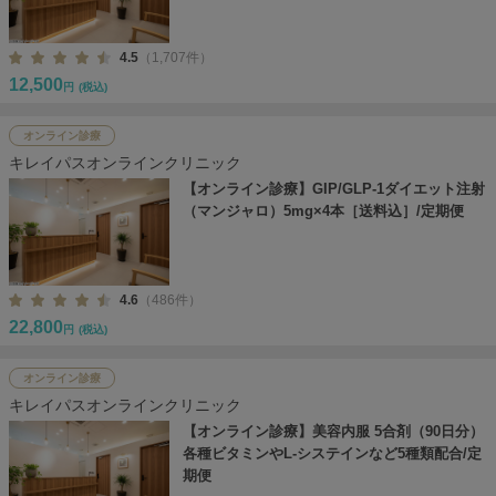
4.5
（1,707件）
12,500
円
(税込)
オンライン診療
キレイパスオンラインクリニック
【オンライン診療】GIP/GLP-1ダイエット注射
（マンジャロ）5mg×4本［送料込］/定期便
4.6
（486件）
22,800
円
(税込)
オンライン診療
キレイパスオンラインクリニック
【オンライン診療】美容内服 5合剤（90日分）
各種ビタミンやL-システインなど5種類配合/定
期便