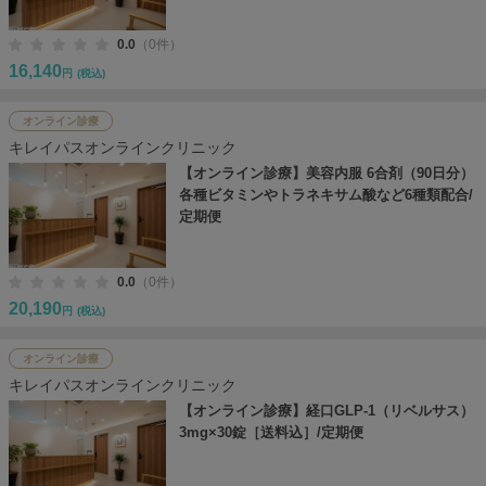
0.0
（0件）
16,140
円
(税込)
オンライン診療
キレイパスオンラインクリニック
【オンライン診療】美容内服 6合剤（90日分）
各種ビタミンやトラネキサム酸など6種類配合/
定期便
0.0
（0件）
20,190
円
(税込)
オンライン診療
キレイパスオンラインクリニック
【オンライン診療】経口GLP-1（リベルサス）
3mg×30錠［送料込］/定期便