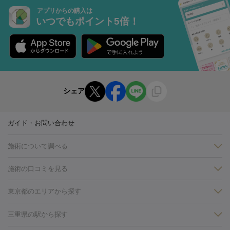
アプリからの購入は
いつでもポイント5倍！
シェア
ガイド・お問い合わせ
施術について調べる
施術の口コミを見る
美白
白玉点滴・白玉注射
高濃度ビタミンC点滴
美容内服
フォトフェイシャルM22
フラクショナルレーザー
レーザートーニ
東京都のエリアから探す
ング
ケミカルピーリング
プラセンタ注射
イオン導入
しみ・そばかす・肝斑
銀座・有楽町・新橋・日本橋
大阪・梅田・淀屋橋
神戸・三ノ
三重県の駅から探す
HIFU（ハイフ）
白玉点滴・白玉注射
高濃度ビタミンC点滴
フォトフェイシャル
レーザートーニング
ピコレーザートーニン
宮・岡本
京都・烏丸
横浜・関内
その他（藤森・八幡など）
糸リフト
ボトックス
ボツリヌストキシン
エレクトロポレー