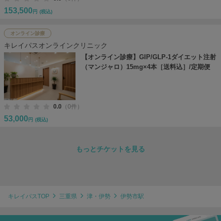
153,500
円
(税込)
オンライン診療
キレイパスオンラインクリニック
【オンライン診療】GIP/GLP-1ダイエット注射
（マンジャロ）15mg×4本［送料込］/定期便
0.0
（0件）
53,000
円
(税込)
もっとチケットを見る
キレイパスTOP
三重県
津・伊勢
伊勢市駅