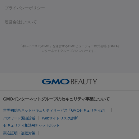
藤沢駅
上大岡駅
上野駅
名古屋駅
西宮駅
札幌駅
金
島・福山・尾道など
秋田・横手
青森・八戸
高崎・渋川・前橋
養上清液
プライバシーポリシー
ロン酸注射
医療脱毛（うなじ）
ヒアルロン酸注射（豊胸）
レ
痩身・ダイエット
沢駅
川越駅
京都駅
新大阪駅
下北沢駅
神戸駅
広島
など
津・伊勢
和歌山市
川越・南古谷・久喜
彦根・草津・
ーザー治療（黒ずみ）
医療脱毛（指）
ダイエット点滴・ ダイエ
脂肪溶解注射
BNLS・BNLS neo
カベリン
輪郭注射（MLM）
駅
川西池田駅
新潟駅
つくば駅
静岡駅
岐阜駅
長野
機器
運営会社について
高島
熊本・通町筋
金沢
その他
岡山・倉敷
高松
桑
ット注射
レーザーピーリング
レーザー治療（しみスポット照
脂肪冷却
駅
名鉄一宮駅
佐世保駅
福井駅
甲府駅
長崎駅
松山
ルメッカ
プラズマシャワー
ウルトラセルQプラス
BBL光治
名・四日市
浜松・静岡
その他（我孫子など）
その他（函館な
射）
ベルベットスキン
レーザー治療（赤み改善）
マイクロボ
駅
山口駅
徳庵駅
大和西大寺駅
青梅駅
難波駅
新宿三
療
メディオスター
ジェネシス
ウルトラアクセント
ウルト
ど）
美肌
トックス（ボトックスリフト）
クリーニング
GLP-1
セラミッ
丁目駅
表参道駅
梅田駅
栄駅
あおば通駅
船橋駅
大通
「キレイパス byGMO」を運営するGMOビューティー株式会社はGMOイ
ラフォーマー（ウルトラフォーマーⅢ）
サーマクール
イントラ
美容点滴
美容注射
ケミカルピーリング
マッサージピール
ンターネットグループのメンバーです。
ク治療
医療脱毛（ヒゲ）
ポテンツァ
トラネキサム酸
ジェ
駅
二子玉川駅
宮前平駅
水道橋駅
御徒町駅
六浦駅
西
セル
イントラジェン
QスイッチYAGレーザー
Qスイッチルビ
イオン導入
エレクトロポレーション
レーザーピーリング
美
ントルマックスプロ
イボ取り
シミ取り
シミ取り（皮膚科）
宮北口駅
烏丸駅
大塚駅
浜松町駅
目黒駅
薬院駅
浜松
ーレーザー
ヴァンキッシュ
ミラドライ
フォトRF
容内服
ハイドラジェントル
ルメッカ
ジェネシス
リジュラン
ラ
駅
東中野駅
元町駅
東山梨駅
三条駅
永福町駅
湘南海
イムライト
Vビーム
シルファーム
スネコス
インモード
その他
岸公園駅
水戸駅
新横浜駅
中山寺駅
流山おおたかの森駅
疲労回復・健康
オリジオ
ミラノリピール
サーマジェン
リバースピール
リードファインリフト
肩こり注射
ドラッグデリバリー（ポテン
千里中央駅
佐々駅
西条駅
入間市駅
渋川駅
友江駅
プラセンタ注射
にんにく注射
オンダリフト
ジュベルック
ルビーフラクショナル
脂肪吸
ツァ）
鯖江駅
由宇駅
和泉中央駅
今治駅
志都美駅
志木駅
GMOインターネットグループのセキュリティ事業について
引
VISIA肌診断
ボルニューマ
ソフウェーブ
モフィウス
医療脱毛
上田駅
新清洲駅
東銀座駅
上石神井駅
小松駅
県庁前
世界初総合ネットセキュリティサービス「GMOセキュリティ24」
ザーフ
ジャルプロ
ノーリス
デンシティ
脇ボトックス
医療脱毛（VIO）
駅
原宿駅
目白駅
医療脱毛
六本木駅
銀座一丁目駅
三ノ宮駅
牧
パスワード漏洩診断
Webサイトリスク診断
IPL
エラボトックス
肩ボトックス
リベルサス
イソトレチ
志駅
新宿御苑前駅
関内駅
四ツ橋駅
北新地駅
久屋大通
セキュリティ相談AIチャットボット
その他
ノイン
ピコトーニング
ピーリング
駅
大宮駅
五反田駅
湯島駅
港南中央駅
本川越駅
江坂
実在証明・盗聴対策
二重埋没
アートメイク
ガミースマイル治療
オフィスホワイト