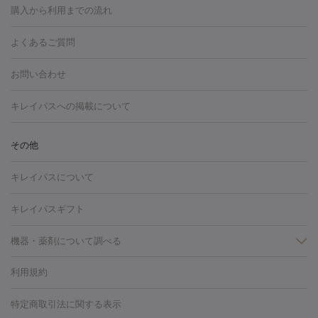
博多駅
秋田駅
青森駅
宇都宮駅
和歌山大学前駅
草津駅
グ
フォトシルクプラス
美容内服
購入から利用までの流れ
川崎・宮前平・青葉台
西宮・芦屋・尼崎
渋谷・表参道・原宿
ション
ダーマペン
ピコフラクショナルレーザー
ピコレーザー
通町筋駅
岡山駅
高松駅
桑名駅
我孫子駅
函館駅
伊
心斎橋・難波・四ツ橋
新宿・代々木・大久保
川西・宝塚
藤
トーニング
ハイドラフェイシャル
マッサージピール
脂肪溶解
よくあるご質問
しわ・たるみ
勢市駅
大分駅
姫路駅
郡元駅
徳島駅
戸出駅
野芥駅
沢・鎌倉・厚木
新大阪・江坂・豊中
その他（大和・上大岡・六
注射
美容点滴・美容注射
フォトRF
PRP皮膚再生療法
脂肪
ヒアルロン酸注射
郡山駅
戸畑駅
ボトックス注射
鹿児島駅
神田駅
ボツリヌストキシン注射
津駅
熊本駅
藤森
水
浦など）
その他（姫路）
その他（京橋・天王寺・泉佐野など）
お問い合わせ
冷却
医療脱毛（顔）
医療脱毛（全身）
医療脱毛（あし）
光注射
駅
代々木駅
PRP皮膚再生療法
小田原駅
笹塚駅
RF治療（テノール）
宮崎駅
松井山手駅
スネコス注射
直江
赤坂・六本木・広尾
池袋・大塚・高田馬場
恵比寿・目黒・中目
医療脱毛（VIO）
水光注射（ハリ・美肌）
レーザー治療（ハ
駅
美容内服
津山駅
倉吉駅
新旭駅
平塚駅
烏山駅
紀伊駅
久
キレイパスへの掲載について
黒
品川・浜松町・五反田
飯田橋・市ヶ谷・永田町
上野・秋葉
リ・美肌）
光治療（フォトフェイシャルなど）
アートメイク
里浜駅
都城駅
香椎花園前駅
彦根駅
千歳駅
敦賀駅
江
原・北千住
自由が丘・二子玉川・学芸大学
中野・吉祥寺・立川
毛穴・ニキビ跡
BNLS
二重埋没
医療脱毛（背中）
医療脱毛（うで）
医療
別駅
亀岡駅
南延岡駅
宝塚駅
下大利駅
岩見沢駅
善通
その他
下北沢・成城学園前・町田
その他（豊洲・赤羽・練馬など）
奈
フラクショナルレーザー
ピコフラクショナルレーザー
ダーマペ
脱毛（脇）
にんにく注射
ピアス穴あけ
AGA
医療脱毛
寺駅
旭川駅
倉敷駅
上野幌駅
藤代駅
鶴岡駅
下館駅
良・生駒・橿原
鹿児島・郡元
岐阜・大垣・各務ヶ原
新潟・三
ン
ハイドラフェイシャル
ベルベットスキン
ポテンツァ
美
キレイパスについて
（胸）
ほくろ・いぼ切除
レーザー治療（ほくろ・いぼ除去）
帯広駅
膳所駅
玉名駅
西鉄久留米駅
米沢駅
小倉駅
条
所沢・入間
徳島市
山梨・甲府
つくば・水戸
長野・松
容内服
タトゥー除去
医療痩身
傷跡治療
医療脱毛（おなか）
疲
高岡駅
佐賀駅
富山駅
若松駅
福知山駅
桂駅
仙川
キレイパスギフト
本・佐久平
大分・別府
富山・高岡
その他（北九州・野芥な
労回復点滴・疲労回復注射
くま治療
切開施術
デリケートゾー
駅
浅草駅
千歳烏山駅
調布駅
米子駅
大和駅
新木屋瀬
ど）
松山・今治
福島・郡山
宮崎・都城など
長崎・佐世
ほくろ・いぼ
ンケア
ホワイトニング
わきが治療
カベリン
隆鼻術
医療
機器・薬剤について調べる
駅
所沢駅
高知駅
近鉄四日市駅
水道町駅
銀座駅
池袋
保
佐賀・唐津
高知・南国
山形・米沢
福井・坂井・鯖江
CO2レーザー
脱毛（お尻）
ショッピングリフト
ガミースマイル治療
レーザ
駅
横浜駅
新宿駅
渋谷駅
自由が丘駅
中野駅
仙台駅
鳥取・米子・倉吉
松江
下関・柳井・岩国
宇都宮・烏山
利用規約
薬剤
ー治療（しみ・くすみ）
水光注射（しみ・くすみ）
RF治療
レ
美栄橋駅
浦和駅
心斎橋駅
大阪駅
柏駅
赤坂駅
天神
小顔・フェイスライン
名古屋・栄・金山
博多
仙台
那覇
大宮・浦和・戸田
千
リジェノックス
クレヴィエル
ファットインパクト
ヒアルロニ
ーザー治療（毛穴・ニキビ跡）
涙袋ヒアルロン酸
顎ヒアルロン
駅
千葉駅
高崎駅
川崎駅
恵比寿駅
品川駅
飯田橋駅
特定商取引法に関する表示
HIFU（ハイフ）
糸リフト
ショッピングリフト
葉・船橋・市川
柏・松戸・流山
天神・薬院
札幌・大通
広
ダーゼ
サリチル酸マクロゴールピーリング
ボライト
幹細胞培
酸
唇ヒアルロン酸注射
水光注射（毛穴・ニキビ跡）
鼻ヒアル