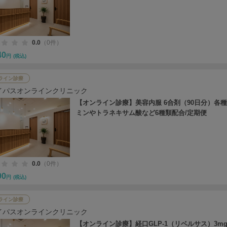
0.0
（0件）
40
円
(税込)
ライン診療
イパスオンラインクリニック
【オンライン診療】美容内服 6合剤（90日分）各
ミンやトラネキサム酸など6種類配合/定期便
0.0
（0件）
90
円
(税込)
ライン診療
イパスオンラインクリニック
【オンライン診療】経口GLP-1（リベルサス）3mg