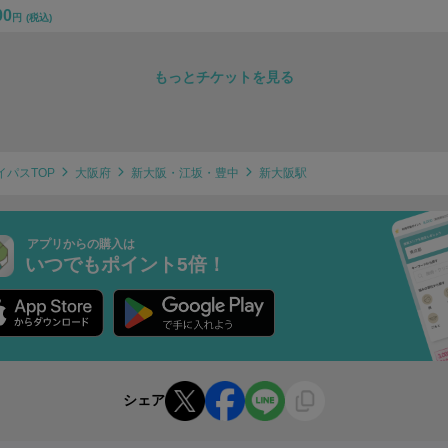
00
円
(税込)
もっとチケットを見る
イパスTOP
大阪府
新大阪・江坂・豊中
新大阪駅
アプリからの購入は
いつでもポイント5倍！
シェア