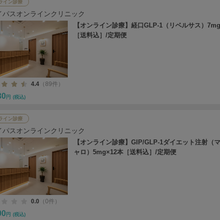
ライン診療
イパスオンラインクリニック
【オンライン診療】経口GLP-1（リベルサス）7mg
［送料込］/定期便
4.4
（89件）
30
円
(税込)
ライン診療
イパスオンラインクリニック
【オンライン診療】GIP/GLP-1ダイエット注射（
ャロ）5mg×12本［送料込］/定期便
0.0
（0件）
00
円
(税込)