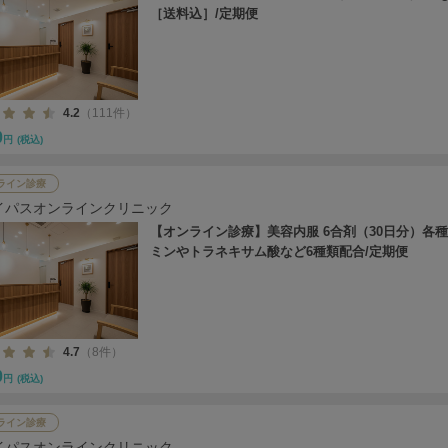
［送料込］/定期便
4.2
（111件）
0
円
(税込)
ライン診療
イパスオンラインクリニック
【オンライン診療】美容内服 6合剤（30日分）各
ミンやトラネキサム酸など6種類配合/定期便
4.7
（8件）
0
円
(税込)
ライン診療
イパスオンラインクリニック