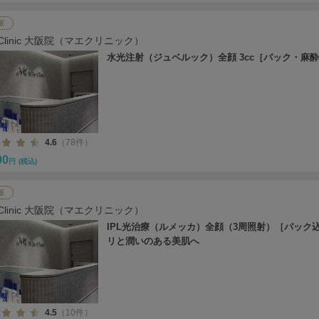
阪
 Clinic 大阪院（マエクリニック）
水光注射（ジュベルック）全顔 3cc［パック・麻
4.6
（78件）
00
円
(税込)
阪
 Clinic 大阪院（マエクリニック）
IPL光治療（ルメッカ）全顔（3周照射）［パック込
リと潤いのある美肌へ
4.5
（10件）