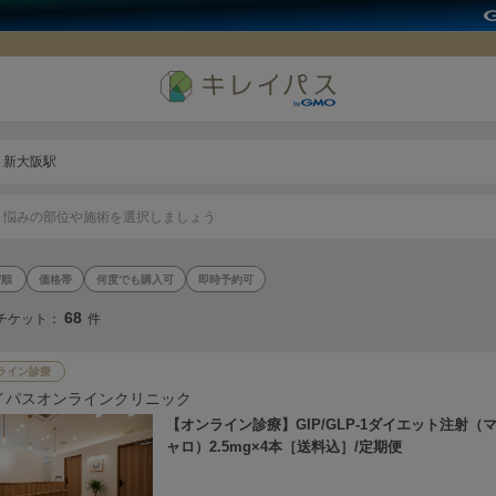
新大阪駅
悩みの部位や施術を選択しましょう
価格帯
何度でも購入可
即時予約可
68
チケット：
件
ライン診療
イパスオンラインクリニック
【オンライン診療】GIP/GLP-1ダイエット注射（
ャロ）2.5mg×4本［送料込］/定期便