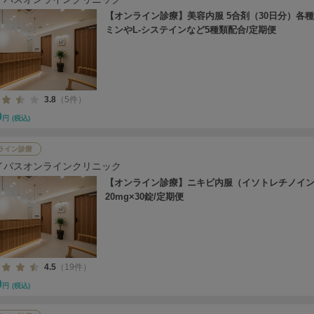
【オンライン診療】美容内服 5合剤（30日分）各
ミンやL-システインなど5種類配合/定期便
3.8
（5件）
0
円
(税込)
ライン診療
イパスオンラインクリニック
【オンライン診療】ニキビ内服（イソトレチノイ
20mg×30錠/定期便
4.5
（19件）
0
円
(税込)