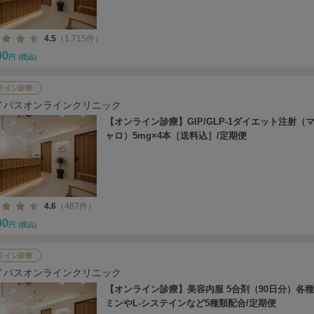
4.5
（1,715件）
00
円
(税込)
ライン診療
イパスオンラインクリニック
【オンライン診療】GIP/GLP-1ダイエット注射（
ャロ）5mg×4本［送料込］/定期便
4.6
（487件）
00
円
(税込)
ライン診療
イパスオンラインクリニック
【オンライン診療】美容内服 5合剤（90日分）各
ミンやL-システインなど5種類配合/定期便