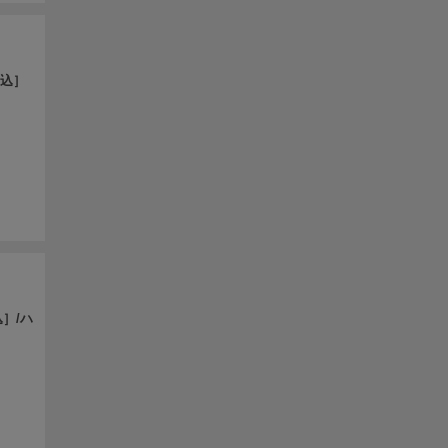
酔込］
］/ハ