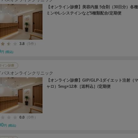
【オンライン診療】美容内服 5合剤（30日分）各
ミンやL-システインなど5種類配合/定期便
3.8
（5件）
0
円
(税込)
ライン診療
イパスオンラインクリニック
【オンライン診療】GIP/GLP-1ダイエット注射（
ャロ）5mg×12本［送料込］/定期便
0.0
（0件）
00
円
(税込)