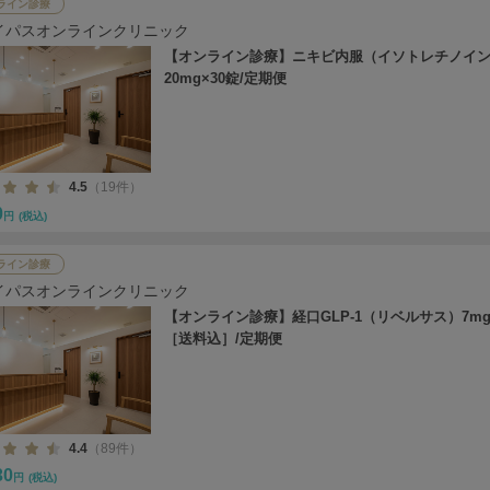
ライン診療
イパスオンラインクリニック
【オンライン診療】ニキビ内服（イソトレチノイ
20mg×30錠/定期便
4.5
（19件）
0
円
(税込)
ライン診療
イパスオンラインクリニック
【オンライン診療】経口GLP-1（リベルサス）7mg
［送料込］/定期便
4.4
（89件）
30
円
(税込)