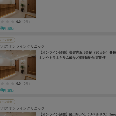
0.0
（0件）
40
円
(税込)
ライン診療
イパスオンラインクリニック
【オンライン診療】美容内服 6合剤（90日分）各
ミンやトラネキサム酸など6種類配合/定期便
0.0
（0件）
90
円
(税込)
ライン診療
イパスオンラインクリニック
【オンライン診療】経口GLP-1（リベルサス）3mg