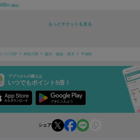
500
円
(税込)
もっとチケットを見る
イパスTOP
神奈川県
藤沢・鎌倉・厚木
平塚駅
アプリからの購入は
いつでもポイント5倍！
シェア