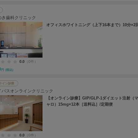
のき歯科クリニック
オフィスホワイトニング（上下16本まで）10分×2
0.0
（0件）
0
円
(税込)
ライン診療
イパスオンラインクリニック
【オンライン診療】GIP/GLP-1ダイエット注射（
ャロ）15mg×12本［送料込］/定期便
0.0
（0件）