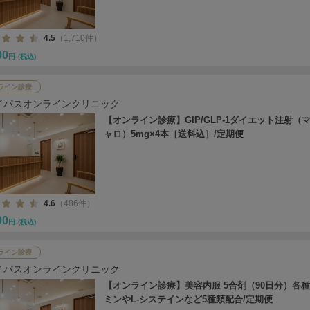
4.5
（1,710件）
00
円
(税込)
ライン診療
イパスオンラインクリニック
【オンライン診療】GIP/GLP-1ダイエット注射（
ャロ）5mg×4本［送料込］/定期便
4.6
（486件）
00
円
(税込)
ライン診療
イパスオンラインクリニック
【オンライン診療】美容内服 5合剤（90日分）各
ミンやL-システインなど5種類配合/定期便