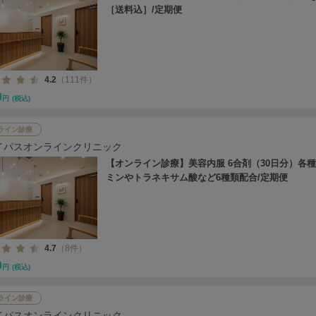
［送料込］/定期便
4.2
（111件）
0
円
(税込)
ライン診療
イパスオンラインクリニック
【オンライン診療】美容内服 6合剤（30日分）各
ミンやトラネキサム酸など6種類配合/定期便
4.7
（8件）
0
円
(税込)
ライン診療
イパスオンラインクリニック