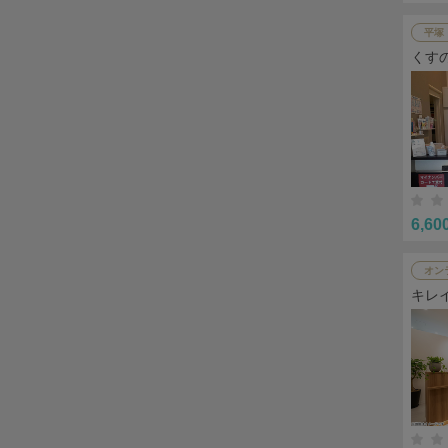
平塚
くす
6,60
オン
キレ