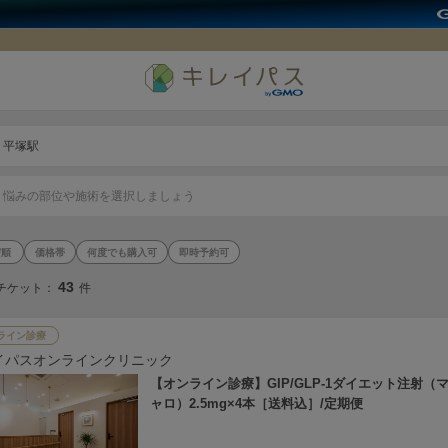
平塚駅
悩みの部位や施術を選択しましょう
価格帯
何度でも購入可
即時予約可
43
チケット：
件
ライン診療
イパスオンラインクリニック
【オンライン診療】GIP/GLP-1ダイエット注射（
ャロ）2.5mg×4本［送料込］/定期便