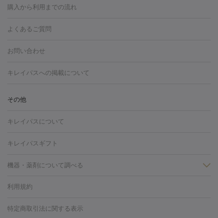
博多駅
秋田駅
青森駅
宇都宮駅
和歌山大学前駅
草津駅
グ
フォトシルクプラス
美容内服
購入から利用までの流れ
川崎・宮前平・青葉台
西宮・芦屋・尼崎
渋谷・表参道・原宿
ション
ダーマペン
ピコフラクショナルレーザー
ピコレーザー
通町筋駅
岡山駅
高松駅
桑名駅
我孫子駅
函館駅
伊
心斎橋・難波・四ツ橋
新宿・代々木・大久保
川西・宝塚
藤
トーニング
ハイドラフェイシャル
マッサージピール
脂肪溶解
よくあるご質問
しわ・たるみ
勢市駅
大分駅
姫路駅
郡元駅
徳島駅
戸出駅
野芥駅
沢・鎌倉・厚木
新大阪・江坂・豊中
その他（大和・上大岡・六
注射
美容点滴・美容注射
フォトRF
PRP皮膚再生療法
脂肪
ヒアルロン酸注射
郡山駅
戸畑駅
ボトックス注射
鹿児島駅
神田駅
ボツリヌストキシン注射
津駅
熊本駅
藤森
水
浦など）
その他（姫路）
その他（京橋・天王寺・泉佐野など）
お問い合わせ
冷却
医療脱毛（顔）
医療脱毛（全身）
医療脱毛（あし）
光注射
駅
代々木駅
PRP皮膚再生療法
小田原駅
笹塚駅
RF治療（テノール）
宮崎駅
松井山手駅
スネコス注射
直江
赤坂・六本木・広尾
池袋・大塚・高田馬場
恵比寿・目黒・中目
医療脱毛（VIO）
水光注射（ハリ・美肌）
レーザー治療（ハ
駅
美容内服
津山駅
倉吉駅
新旭駅
平塚駅
烏山駅
紀伊駅
久
キレイパスへの掲載について
黒
品川・浜松町・五反田
飯田橋・市ヶ谷・永田町
上野・秋葉
リ・美肌）
光治療（フォトフェイシャルなど）
アートメイク
里浜駅
都城駅
香椎花園前駅
彦根駅
千歳駅
敦賀駅
江
原・北千住
自由が丘・二子玉川・学芸大学
中野・吉祥寺・立川
毛穴・ニキビ跡
BNLS
二重埋没
医療脱毛（背中）
医療脱毛（うで）
医療
別駅
亀岡駅
南延岡駅
宝塚駅
下大利駅
岩見沢駅
善通
その他
下北沢・成城学園前・町田
その他（豊洲・赤羽・練馬など）
奈
フラクショナルレーザー
ピコフラクショナルレーザー
ダーマペ
脱毛（脇）
にんにく注射
ピアス穴あけ
AGA
医療脱毛
寺駅
旭川駅
倉敷駅
上野幌駅
藤代駅
鶴岡駅
下館駅
良・生駒・橿原
鹿児島・郡元
岐阜・大垣・各務ヶ原
新潟・三
ン
ハイドラフェイシャル
ベルベットスキン
ポテンツァ
美
キレイパスについて
（胸）
ほくろ・いぼ切除
レーザー治療（ほくろ・いぼ除去）
帯広駅
膳所駅
玉名駅
西鉄久留米駅
米沢駅
小倉駅
条
所沢・入間
徳島市
山梨・甲府
つくば・水戸
長野・松
容内服
タトゥー除去
医療痩身
傷跡治療
医療脱毛（おなか）
疲
高岡駅
佐賀駅
富山駅
若松駅
福知山駅
桂駅
仙川
キレイパスギフト
本・佐久平
大分・別府
富山・高岡
その他（北九州・野芥な
労回復点滴・疲労回復注射
くま治療
切開施術
デリケートゾー
駅
浅草駅
千歳烏山駅
調布駅
米子駅
大和駅
新木屋瀬
ど）
松山・今治
福島・郡山
宮崎・都城など
長崎・佐世
ほくろ・いぼ
ンケア
ホワイトニング
わきが治療
カベリン
隆鼻術
医療
機器・薬剤について調べる
駅
所沢駅
高知駅
近鉄四日市駅
水道町駅
銀座駅
池袋
保
佐賀・唐津
高知・南国
山形・米沢
福井・坂井・鯖江
CO2レーザー
脱毛（お尻）
ショッピングリフト
ガミースマイル治療
レーザ
駅
横浜駅
新宿駅
渋谷駅
自由が丘駅
中野駅
仙台駅
鳥取・米子・倉吉
松江
下関・柳井・岩国
宇都宮・烏山
利用規約
薬剤
ー治療（しみ・くすみ）
水光注射（しみ・くすみ）
RF治療
レ
美栄橋駅
浦和駅
心斎橋駅
大阪駅
柏駅
赤坂駅
天神
小顔・フェイスライン
名古屋・栄・金山
博多
仙台
那覇
大宮・浦和・戸田
千
リジェノックス
クレヴィエル
ファットインパクト
ヒアルロニ
ーザー治療（毛穴・ニキビ跡）
涙袋ヒアルロン酸
顎ヒアルロン
駅
千葉駅
高崎駅
川崎駅
恵比寿駅
品川駅
飯田橋駅
特定商取引法に関する表示
HIFU（ハイフ）
糸リフト
ショッピングリフト
葉・船橋・市川
柏・松戸・流山
天神・薬院
札幌・大通
広
ダーゼ
サリチル酸マクロゴールピーリング
ボライト
幹細胞培
酸
唇ヒアルロン酸注射
水光注射（毛穴・ニキビ跡）
鼻ヒアル