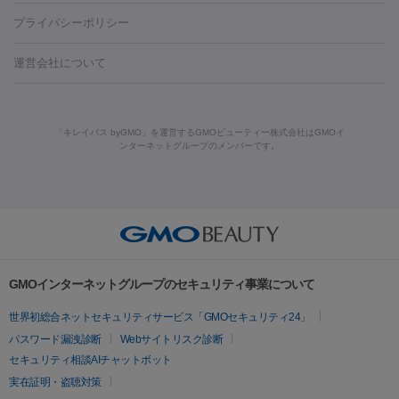
藤沢駅
上大岡駅
上野駅
名古屋駅
西宮駅
札幌駅
金
島・福山・尾道など
秋田・横手
青森・八戸
高崎・渋川・前橋
養上清液
プライバシーポリシー
ロン酸注射
医療脱毛（うなじ）
ヒアルロン酸注射（豊胸）
レ
痩身・ダイエット
沢駅
川越駅
京都駅
新大阪駅
下北沢駅
神戸駅
広島
など
津・伊勢
和歌山市
川越・南古谷・久喜
彦根・草津・
ーザー治療（黒ずみ）
医療脱毛（指）
ダイエット点滴・ ダイエ
脂肪溶解注射
BNLS・BNLS neo
カベリン
輪郭注射（MLM）
駅
川西池田駅
新潟駅
つくば駅
静岡駅
岐阜駅
長野
機器
運営会社について
高島
熊本・通町筋
金沢
その他
岡山・倉敷
高松
桑
ット注射
レーザーピーリング
レーザー治療（しみスポット照
脂肪冷却
駅
名鉄一宮駅
佐世保駅
福井駅
甲府駅
長崎駅
松山
ルメッカ
プラズマシャワー
ウルトラセルQプラス
BBL光治
名・四日市
浜松・静岡
その他（我孫子など）
その他（函館な
射）
ベルベットスキン
レーザー治療（赤み改善）
マイクロボ
駅
山口駅
徳庵駅
大和西大寺駅
青梅駅
難波駅
新宿三
療
メディオスター
ジェネシス
ウルトラアクセント
ウルト
ど）
美肌
トックス（ボトックスリフト）
クリーニング
GLP-1
セラミッ
丁目駅
表参道駅
梅田駅
栄駅
あおば通駅
船橋駅
大通
「キレイパス byGMO」を運営するGMOビューティー株式会社はGMOイ
ラフォーマー（ウルトラフォーマーⅢ）
サーマクール
イントラ
美容点滴
美容注射
ケミカルピーリング
マッサージピール
ンターネットグループのメンバーです。
ク治療
医療脱毛（ヒゲ）
ポテンツァ
トラネキサム酸
ジェ
駅
二子玉川駅
宮前平駅
水道橋駅
御徒町駅
六浦駅
西
セル
イントラジェン
QスイッチYAGレーザー
Qスイッチルビ
イオン導入
エレクトロポレーション
レーザーピーリング
美
ントルマックスプロ
イボ取り
シミ取り
シミ取り（皮膚科）
宮北口駅
烏丸駅
大塚駅
浜松町駅
目黒駅
薬院駅
浜松
ーレーザー
ヴァンキッシュ
ミラドライ
フォトRF
容内服
ハイドラジェントル
ルメッカ
ジェネシス
リジュラン
ラ
駅
東中野駅
元町駅
東山梨駅
三条駅
永福町駅
湘南海
イムライト
Vビーム
シルファーム
スネコス
インモード
その他
岸公園駅
水戸駅
新横浜駅
中山寺駅
流山おおたかの森駅
疲労回復・健康
オリジオ
ミラノリピール
サーマジェン
リバースピール
リードファインリフト
肩こり注射
ドラッグデリバリー（ポテン
千里中央駅
佐々駅
西条駅
入間市駅
渋川駅
友江駅
プラセンタ注射
にんにく注射
オンダリフト
ジュベルック
ルビーフラクショナル
脂肪吸
ツァ）
鯖江駅
由宇駅
和泉中央駅
今治駅
志都美駅
志木駅
GMOインターネットグループのセキュリティ事業について
引
VISIA肌診断
ボルニューマ
ソフウェーブ
モフィウス
医療脱毛
上田駅
新清洲駅
東銀座駅
上石神井駅
小松駅
県庁前
世界初総合ネットセキュリティサービス「GMOセキュリティ24」
ザーフ
ジャルプロ
ノーリス
デンシティ
脇ボトックス
医療脱毛（VIO）
駅
原宿駅
目白駅
医療脱毛
六本木駅
銀座一丁目駅
三ノ宮駅
牧
パスワード漏洩診断
Webサイトリスク診断
IPL
エラボトックス
肩ボトックス
リベルサス
イソトレチ
志駅
新宿御苑前駅
関内駅
四ツ橋駅
北新地駅
久屋大通
セキュリティ相談AIチャットボット
その他
ノイン
ピコトーニング
ピーリング
駅
大宮駅
五反田駅
湯島駅
港南中央駅
本川越駅
江坂
実在証明・盗聴対策
二重埋没
アートメイク
ガミースマイル治療
オフィスホワイト