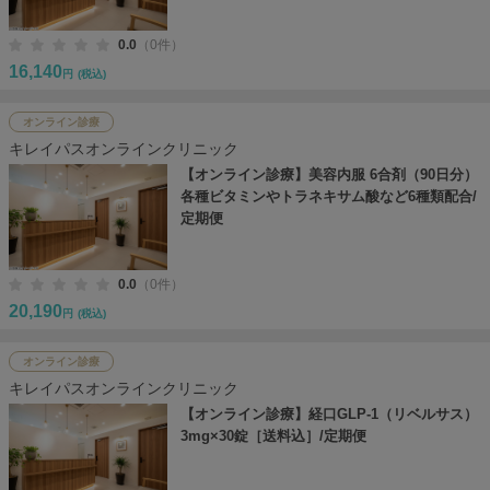
0.0
（0件）
16,140
円
(税込)
オンライン診療
キレイパスオンラインクリニック
【オンライン診療】美容内服 6合剤（90日分）
各種ビタミンやトラネキサム酸など6種類配合/
定期便
0.0
（0件）
20,190
円
(税込)
オンライン診療
キレイパスオンラインクリニック
【オンライン診療】経口GLP-1（リベルサス）
3mg×30錠［送料込］/定期便