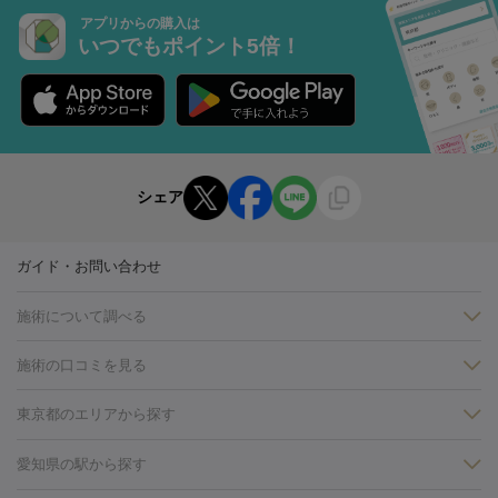
アプリからの購入は
いつでもポイント5倍！
シェア
ガイド・お問い合わせ
施術について調べる
施術の口コミを見る
美白
白玉点滴・白玉注射
高濃度ビタミンC点滴
美容内服
フォトフェイシャルM22
フラクショナルレーザー
レーザートーニ
東京都のエリアから探す
ング
ケミカルピーリング
プラセンタ注射
イオン導入
しみ・そばかす・肝斑
銀座・有楽町・新橋・日本橋
大阪・梅田・淀屋橋
神戸・三ノ
愛知県の駅から探す
HIFU（ハイフ）
白玉点滴・白玉注射
高濃度ビタミンC点滴
フォトフェイシャル
レーザートーニング
ピコレーザートーニン
宮・岡本
京都・烏丸
横浜・関内
その他（藤森・八幡など）
糸リフト
ボトックス
ボツリヌストキシン
エレクトロポレー