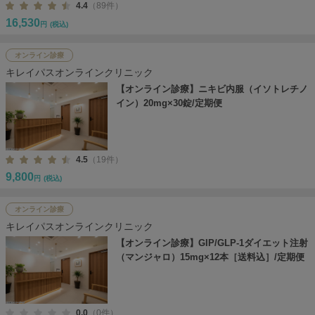
4.4
（89件）
16,530
円
(税込)
オンライン診療
キレイパスオンラインクリニック
【オンライン診療】ニキビ内服（イソトレチノ
イン）20mg×30錠/定期便
4.5
（19件）
9,800
円
(税込)
オンライン診療
キレイパスオンラインクリニック
【オンライン診療】GIP/GLP-1ダイエット注射
（マンジャロ）15mg×12本［送料込］/定期便
0.0
（0件）