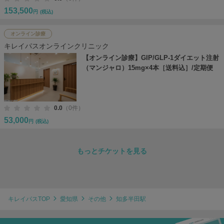
153,500
円
(税込)
オンライン診療
キレイパスオンラインクリニック
【オンライン診療】GIP/GLP-1ダイエット注射
（マンジャロ）15mg×4本［送料込］/定期便
0.0
（0件）
53,000
円
(税込)
もっとチケットを見る
キレイパスTOP
愛知県
その他
知多半田駅