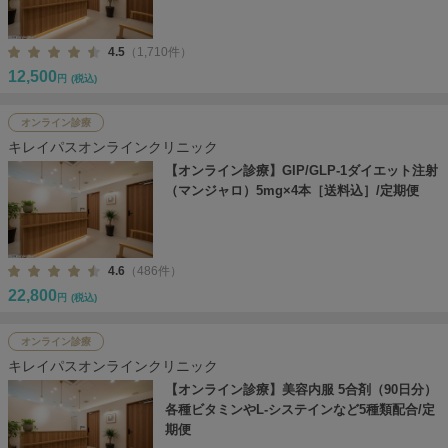
4.5
（1,710件）
12,500
円
(税込)
オンライン診療
キレイパスオンラインクリニック
【オンライン診療】GIP/GLP-1ダイエット注射
（マンジャロ）5mg×4本［送料込］/定期便
4.6
（486件）
22,800
円
(税込)
オンライン診療
キレイパスオンラインクリニック
【オンライン診療】美容内服 5合剤（90日分）
各種ビタミンやL-システインなど5種類配合/定
期便