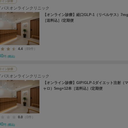
ライン診療
イパスオンラインクリニック
【オンライン診療】経口GLP-1（リベルサス）7mg
［送料込］/定期便
4.4
（89件）
30
円
(税込)
ライン診療
イパスオンラインクリニック
【オンライン診療】GIP/GLP-1ダイエット注射（
ャロ）5mg×12本［送料込］/定期便
0.0
（0件）
00
円
(税込)