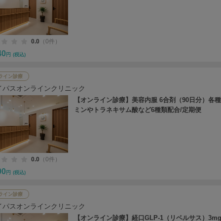
0.0
（0件）
40
円
(税込)
ライン診療
イパスオンラインクリニック
【オンライン診療】美容内服 6合剤（90日分）各
ミンやトラネキサム酸など6種類配合/定期便
0.0
（0件）
90
円
(税込)
ライン診療
イパスオンラインクリニック
【オンライン診療】経口GLP-1（リベルサス）3mg