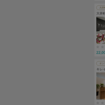
大井
大井
22,0
オン
キレ