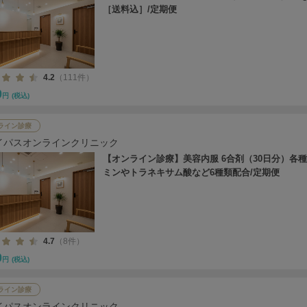
［送料込］/定期便
4.2
（111件）
0
円
(税込)
ライン診療
イパスオンラインクリニック
【オンライン診療】美容内服 6合剤（30日分）各
ミンやトラネキサム酸など6種類配合/定期便
4.7
（8件）
0
円
(税込)
ライン診療
イパスオンラインクリニック