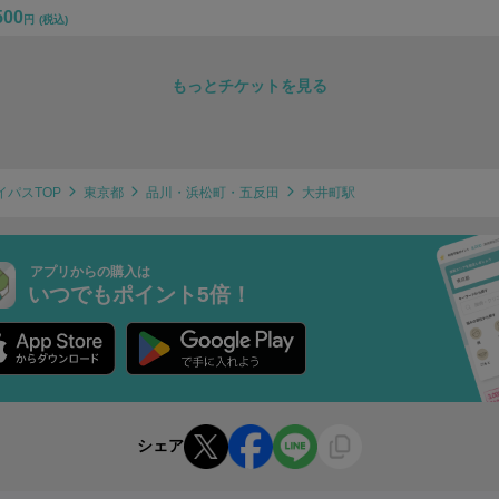
500
円
(税込)
もっとチケットを見る
イパスTOP
東京都
品川・浜松町・五反田
大井町駅
アプリからの購入は
いつでもポイント5倍！
シェア