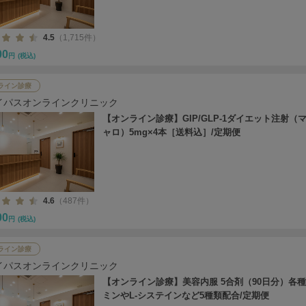
4.5
（1,715件）
00
円
(税込)
ライン診療
イパスオンラインクリニック
【オンライン診療】GIP/GLP-1ダイエット注射（
ャロ）5mg×4本［送料込］/定期便
4.6
（487件）
00
円
(税込)
ライン診療
イパスオンラインクリニック
【オンライン診療】美容内服 5合剤（90日分）各
ミンやL-システインなど5種類配合/定期便