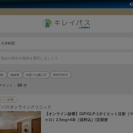
大井町駅
悩みの部位や施術を選択しましょう
価格帯
何度でも購入可
即時予約可
39
チケット：
件
ライン診療
イパスオンラインクリニック
【オンライン診療】GIP/GLP-1ダイエット注射（
ャロ）2.5mg×4本［送料込］/定期便