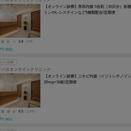
【オンライン診療】美容内服 5合剤（30日分）各
ミンやL-システインなど5種類配合/定期便
3.8
（5件）
0
円
(税込)
ライン診療
イパスオンラインクリニック
【オンライン診療】ニキビ内服（イソトレチノイ
20mg×30錠/定期便
4.5
（19件）
0
円
(税込)