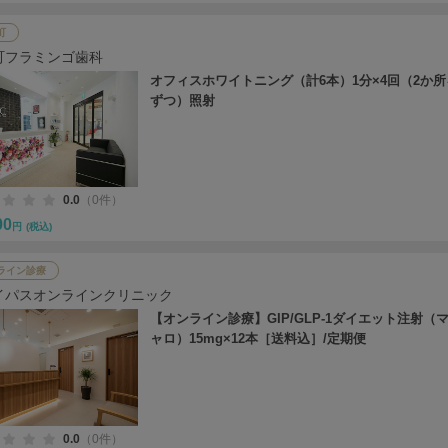
町
町フラミンゴ歯科
オフィスホワイトニング（計6本）1分×4回（2か所
ずつ）照射
0.0
（0件）
00
円
(税込)
ライン診療
イパスオンラインクリニック
【オンライン診療】GIP/GLP-1ダイエット注射（
ャロ）15mg×12本［送料込］/定期便
0.0
（0件）