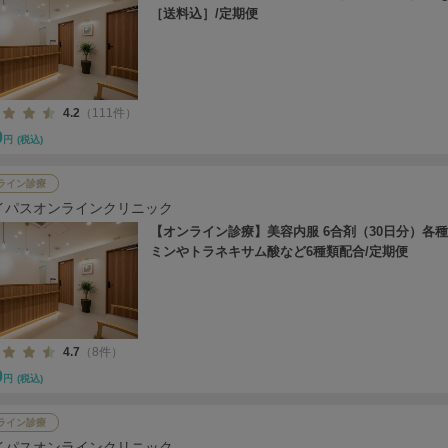
［送料込］/定期便
4.2
（111件）
0
円
(税込)
ライン診療
イパスオンラインクリニック
【オンライン診療】美容内服 6合剤（30日分）各
ミンやトラネキサム酸など6種類配合/定期便
4.7
（8件）
0
円
(税込)
ライン診療
イパスオンラインクリニック