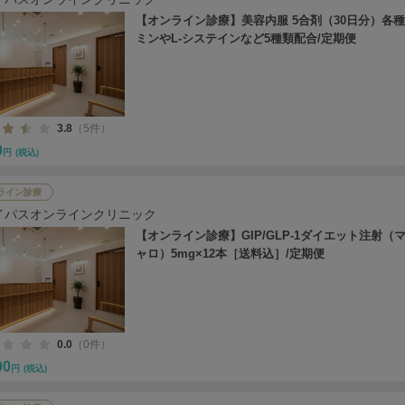
【オンライン診療】美容内服 5合剤（30日分）各
ミンやL-システインなど5種類配合/定期便
3.8
（5件）
0
円
(税込)
ライン診療
イパスオンラインクリニック
【オンライン診療】GIP/GLP-1ダイエット注射（
ャロ）5mg×12本［送料込］/定期便
0.0
（0件）
00
円
(税込)