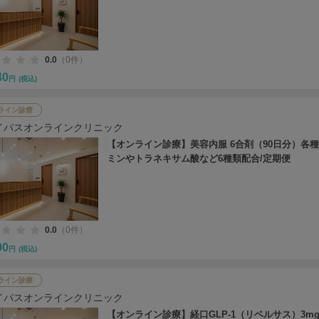
0.0
（0件）
40
円
(税込)
ライン診療
イパスオンラインクリニック
【オンライン診療】美容内服 6合剤（90日分）各
ミンやトラネキサム酸など6種類配合/定期便
0.0
（0件）
90
円
(税込)
ライン診療
イパスオンラインクリニック
【オンライン診療】経口GLP-1（リベルサス）3mg