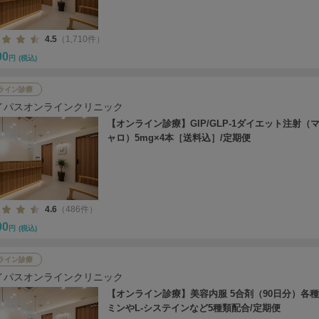
4.5
（1,710件）
00
円
(税込)
ライン診療
イパスオンラインクリニック
【オンライン診療】GIP/GLP-1ダイエット注射（
ャロ）5mg×4本［送料込］/定期便
4.6
（486件）
00
円
(税込)
ライン診療
イパスオンラインクリニック
【オンライン診療】美容内服 5合剤（90日分）各
ミンやL-システインなど5種類配合/定期便