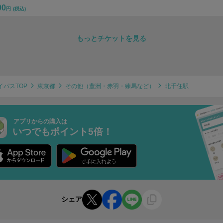
00
円
(税込)
もっとチケットを見る
イパスTOP
東京都
その他（豊洲・赤羽・練馬など）
北千住駅
アプリからの購入は
いつでもポイント5倍！
シェア