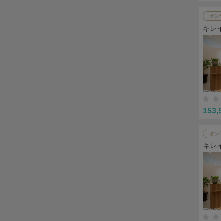
オン
キレ
153,
オン
キレ