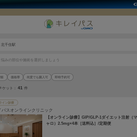
北千住駅
悩みの部位や施術を選択しましょう
価格帯
何度でも購入可
即時予約可
41
チケット：
件
ライン診療
イパスオンラインクリニック
【オンライン診療】GIP/GLP-1ダイエット注射（
ャロ）2.5mg×4本［送料込］/定期便