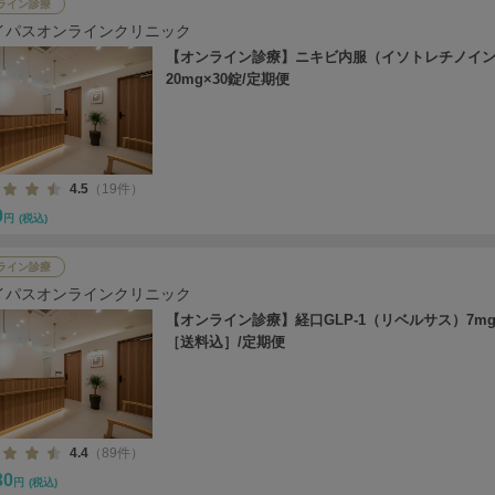
ライン診療
イパスオンラインクリニック
【オンライン診療】ニキビ内服（イソトレチノイ
20mg×30錠/定期便
4.5
（19件）
0
円
(税込)
ライン診療
イパスオンラインクリニック
【オンライン診療】経口GLP-1（リベルサス）7mg
［送料込］/定期便
4.4
（89件）
30
円
(税込)