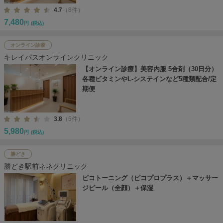
4.7
（8件）
7,480
円
(税込)
オンライン診療
キレイパスオンラインクリニック
【オンライン診療】美容内服 5合剤（30日分）
各種ビタミンやL-システインなど5種類配合/定
期便
3.8
（5件）
5,980
円
(税込)
勝どき
勝どき駅前ネネクリニック
ピコトーニング（ピコプロプラス）＋マッサー
ジピール（全顔）＋保湿