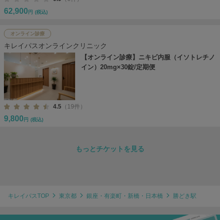
62,900
円
(税込)
オンライン診療
キレイパスオンラインクリニック
【オンライン診療】ニキビ内服（イソトレチノ
イン）20mg×30錠/定期便
4.5
（19件）
9,800
円
(税込)
もっとチケットを見る
キレイパスTOP
東京都
銀座・有楽町・新橋・日本橋
勝どき駅