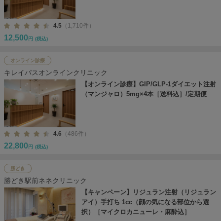
4.5
（1,710件）
12,500
円
(税込)
オンライン診療
キレイパスオンラインクリニック
【オンライン診療】GIP/GLP-1ダイエット注射
（マンジャロ）5mg×4本［送料込］/定期便
4.6
（486件）
22,800
円
(税込)
勝どき
勝どき駅前ネネクリニック
【キャンペーン】リジュラン注射（リジュラン
アイ）手打ち 1cc（顔の気になる部位から選
択）［マイクロカニューレ・麻酔込］