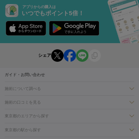
アプリからの購入は
いつでもポイント5倍！
シェア
ガイド・お問い合わせ
施術について調べる
施術の口コミを見る
美白
白玉点滴・白玉注射
高濃度ビタミンC点滴
美容内服
フォトフェイシャルM22
フラクショナルレーザー
レーザートーニ
東京都のエリアから探す
ング
ケミカルピーリング
プラセンタ注射
イオン導入
しみ・そばかす・肝斑
銀座・有楽町・新橋・日本橋
大阪・梅田・淀屋橋
神戸・三ノ
東京都の駅から探す
HIFU（ハイフ）
白玉点滴・白玉注射
高濃度ビタミンC点滴
フォトフェイシャル
レーザートーニング
ピコレーザートーニン
宮・岡本
京都・烏丸
横浜・関内
その他（藤森・八幡など）