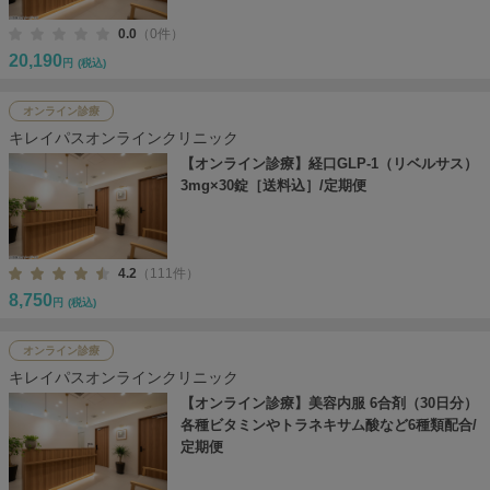
0.0
（0件）
20,190
円
(税込)
オンライン診療
キレイパスオンラインクリニック
【オンライン診療】経口GLP-1（リベルサス）
3mg×30錠［送料込］/定期便
4.2
（111件）
8,750
円
(税込)
オンライン診療
キレイパスオンラインクリニック
【オンライン診療】美容内服 6合剤（30日分）
各種ビタミンやトラネキサム酸など6種類配合/
定期便