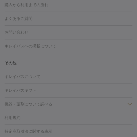
糸リフト
ボトックス
ボツリヌストキシン
エレクトロポレー
博多駅
秋田駅
青森駅
宇都宮駅
和歌山大学前駅
草津駅
グ
フォトシルクプラス
美容内服
ルビーフラクショナル
購入から利用までの流れ
川崎・宮前平・青葉台
西宮・芦屋・尼崎
渋谷・表参道・原宿
ション
ダーマペン
ピコフラクショナルレーザー
ピコレーザー
通町筋駅
岡山駅
高松駅
桑名駅
我孫子駅
函館駅
伊
心斎橋・難波・四ツ橋
新宿・代々木・大久保
川西・宝塚
藤
トーニング
ハイドラフェイシャル
マッサージピール
脂肪溶解
よくあるご質問
しわ・たるみ
勢市駅
大分駅
姫路駅
郡元駅
徳島駅
戸出駅
野芥駅
沢・鎌倉・厚木
新大阪・江坂・豊中
その他（大和・上大岡・六
注射
美容点滴・美容注射
フォトRF
PRP皮膚再生療法
脂肪
ヒアルロン酸注射
郡山駅
戸畑駅
ボトックス注射
鹿児島駅
神田駅
ボツリヌストキシン注射
津駅
熊本駅
藤森
水
浦など）
その他（姫路）
その他（京橋・天王寺・泉佐野など）
お問い合わせ
冷却
医療脱毛（顔）
医療脱毛（全身）
医療脱毛（あし）
光注射
駅
代々木駅
PRP皮膚再生療法
小田原駅
笹塚駅
RF治療（テノール）
宮崎駅
松井山手駅
スネコス注射
直江
赤坂・六本木・広尾
池袋・大塚・高田馬場
恵比寿・目黒・中目
医療脱毛（VIO）
水光注射（ハリ・美肌）
レーザー治療（ハ
駅
美容内服
津山駅
倉吉駅
新旭駅
平塚駅
烏山駅
紀伊駅
久
キレイパスへの掲載について
黒
品川・浜松町・五反田
飯田橋・市ヶ谷・永田町
上野・秋葉
リ・美肌）
光治療（フォトフェイシャルなど）
アートメイク
里浜駅
都城駅
香椎花園前駅
彦根駅
千歳駅
敦賀駅
江
原・北千住
自由が丘・二子玉川・学芸大学
中野・吉祥寺・立川
毛穴・ニキビ跡
BNLS
二重埋没
医療脱毛（背中）
医療脱毛（うで）
医療
別駅
亀岡駅
南延岡駅
宝塚駅
下大利駅
岩見沢駅
善通
その他
下北沢・成城学園前・町田
その他（豊洲・赤羽・練馬など）
奈
フラクショナルレーザー
ピコフラクショナルレーザー
ダーマペ
脱毛（脇）
にんにく注射
ピアス穴あけ
AGA
医療脱毛
寺駅
旭川駅
倉敷駅
上野幌駅
藤代駅
鶴岡駅
下館駅
良・生駒・橿原
鹿児島・郡元
岐阜・大垣・各務ヶ原
新潟・三
ン
ハイドラフェイシャル
ベルベットスキン
ポテンツァ
美
キレイパスについて
（胸）
ほくろ・いぼ切除
レーザー治療（ほくろ・いぼ除去）
帯広駅
膳所駅
玉名駅
西鉄久留米駅
米沢駅
小倉駅
条
所沢・入間
徳島市
山梨・甲府
つくば・水戸
長野・松
容内服
イソトレチノイン
タトゥー除去
医療痩身
傷跡治療
医療脱毛（おなか）
疲
高岡駅
佐賀駅
富山駅
若松駅
福知山駅
桂駅
仙川
キレイパスギフト
本・佐久平
大分・別府
富山・高岡
その他（北九州・野芥な
労回復点滴・疲労回復注射
くま治療
切開施術
デリケートゾー
駅
浅草駅
千歳烏山駅
調布駅
米子駅
大和駅
新木屋瀬
ど）
松山・今治
福島・郡山
宮崎・都城など
長崎・佐世
ほくろ・いぼ
ンケア
ホワイトニング
わきが治療
カベリン
隆鼻術
医療
機器・薬剤について調べる
駅
所沢駅
高知駅
近鉄四日市駅
水道町駅
銀座駅
池袋
保
佐賀・唐津
高知・南国
山形・米沢
福井・坂井・鯖江
CO2レーザー
脱毛（お尻）
ショッピングリフト
ガミースマイル治療
レーザ
駅
横浜駅
新宿駅
渋谷駅
自由が丘駅
中野駅
仙台駅
鳥取・米子・倉吉
松江
下関・柳井・岩国
宇都宮・烏山
利用規約
薬剤
ー治療（しみ・くすみ）
水光注射（しみ・くすみ）
RF治療
レ
美栄橋駅
浦和駅
心斎橋駅
大阪駅
柏駅
赤坂駅
天神
小顔・フェイスライン
名古屋・栄・金山
博多
仙台
那覇
大宮・浦和・戸田
千
リジェノックス
クレヴィエル
ファットインパクト
ヒアルロニ
ーザー治療（毛穴・ニキビ跡）
涙袋ヒアルロン酸
顎ヒアルロン
駅
千葉駅
高崎駅
川崎駅
恵比寿駅
品川駅
飯田橋駅
特定商取引法に関する表示
HIFU（ハイフ）
糸リフト
ショッピングリフト
オンダリフト
葉・船橋・市川
柏・松戸・流山
天神・薬院
札幌・大通
広
ダーゼ
サリチル酸マクロゴールピーリング
ボライト
幹細胞培