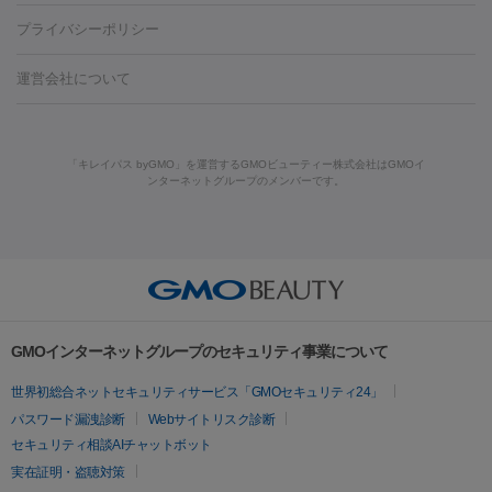
酸
唇ヒアルロン酸注射
水光注射（毛穴・ニキビ跡）
鼻ヒアル
藤沢駅
上大岡駅
上野駅
名古屋駅
西宮駅
札幌駅
金
島・福山・尾道など
秋田・横手
青森・八戸
高崎・渋川・前橋
養上清液
リジュラン
ジュベルック
プライバシーポリシー
ロン酸注射
医療脱毛（うなじ）
ヒアルロン酸注射（豊胸）
レ
痩身・ダイエット
沢駅
川越駅
京都駅
新大阪駅
下北沢駅
神戸駅
広島
など
津・伊勢
和歌山市
川越・南古谷・久喜
彦根・草津・
ーザー治療（黒ずみ）
医療脱毛（指）
ダイエット点滴・ ダイエ
脂肪溶解注射
BNLS・BNLS neo
カベリン
輪郭注射（MLM）
駅
川西池田駅
新潟駅
つくば駅
静岡駅
岐阜駅
長野
機器
運営会社について
高島
熊本・通町筋
金沢
その他
岡山・倉敷
高松
桑
ット注射
レーザーピーリング
レーザー治療（しみスポット照
脂肪冷却
リベルサス
ウゴービ
駅
名鉄一宮駅
佐世保駅
福井駅
甲府駅
長崎駅
松山
ルメッカ
プラズマシャワー
ウルトラセルQプラス
BBL光治
名・四日市
浜松・静岡
その他（我孫子など）
その他（函館な
射）
ベルベットスキン
レーザー治療（赤み改善）
マイクロボ
駅
山口駅
徳庵駅
大和西大寺駅
青梅駅
難波駅
新宿三
療
メディオスター
ジェネシス
ウルトラアクセント
ウルト
ど）
美肌
トックス（ボトックスリフト）
クリーニング
GLP-1
セラミッ
丁目駅
表参道駅
梅田駅
栄駅
あおば通駅
船橋駅
大通
「キレイパス byGMO」を運営するGMOビューティー株式会社はGMOイ
ラフォーマー（ウルトラフォーマーⅢ）
サーマクール
イントラ
美容点滴
美容注射
ケミカルピーリング
マッサージピール
ンターネットグループのメンバーです。
ク治療
医療脱毛（ヒゲ）
ポテンツァ
トラネキサム酸
ジェ
駅
二子玉川駅
宮前平駅
水道橋駅
御徒町駅
六浦駅
西
セル
イントラジェン
QスイッチYAGレーザー
Qスイッチルビ
イオン導入
エレクトロポレーション
レーザーピーリング
美
ントルマックスプロ
イボ取り
シミ取り
シミ取り（皮膚科）
宮北口駅
烏丸駅
大塚駅
浜松町駅
目黒駅
薬院駅
浜松
ーレーザー
ヴァンキッシュ
ミラドライ
フォトRF
アビクリ
容内服
ゼオスキン
ララピール
ハイドラジェントル
ルメッカ
ジェネシス
リジュラン
ラ
駅
東中野駅
元町駅
東山梨駅
三条駅
永福町駅
湘南海
ア
ウルセラ
ボルニューマ
イムライト
Vビーム
シルファーム
スネコス
インモード
岸公園駅
水戸駅
新横浜駅
中山寺駅
流山おおたかの森駅
疲労回復・健康
オリジオ
ミラノリピール
サーマジェン
リバースピール
その他
千里中央駅
佐々駅
西条駅
入間市駅
渋川駅
友江駅
プラセンタ注射
にんにく注射
オンダリフト
ジュベルック
ルビーフラクショナル
脂肪吸
リードファインリフト
肩こり注射
ドラッグデリバリー（ポテン
鯖江駅
由宇駅
和泉中央駅
今治駅
志都美駅
志木駅
GMOインターネットグループのセキュリティ事業について
引
VISIA肌診断
ボルニューマ
ソフウェーブ
モフィウス
ツァ）
医療脱毛
上田駅
新清洲駅
東銀座駅
上石神井駅
小松駅
県庁前
世界初総合ネットセキュリティサービス「GMOセキュリティ24」
ザーフ
ジャルプロ
ノーリス
デンシティ
脇ボトックス
医療脱毛（VIO）
駅
原宿駅
目白駅
医療脱毛
六本木駅
銀座一丁目駅
三ノ宮駅
牧
パスワード漏洩診断
Webサイトリスク診断
IPL
エラボトックス
肩ボトックス
リベルサス
イソトレチ
志駅
新宿御苑前駅
関内駅
四ツ橋駅
北新地駅
久屋大通
セキュリティ相談AIチャットボット
その他
ノイン
ピコトーニング
ピーリング
駅
大宮駅
五反田駅
湯島駅
港南中央駅
本川越駅
江坂
実在証明・盗聴対策
二重埋没
アートメイク
ガミースマイル治療
オフィスホワイト