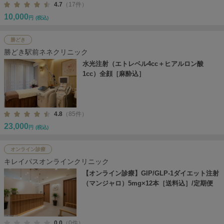
4.7
（17件）
10,000
円
(税込)
勝どき
勝どき駅前ネネクリニック
水光注射（エトレベル4cc＋ヒアルロン酸
1cc）全顔［麻酔込］
4.8
（85件）
23,000
円
(税込)
オンライン診療
キレイパスオンラインクリニック
【オンライン診療】GIP/GLP-1ダイエット注射
（マンジャロ）5mg×12本［送料込］/定期便
0.0
（0件）