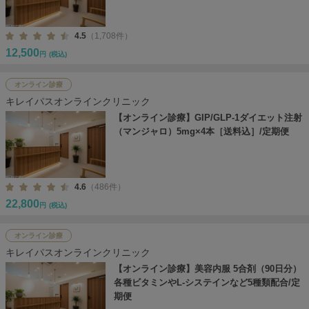
4.5
（1,708件）
12,500
円
(税込)
オンライン診療
キレイパスオンラインクリニック
【オンライン診療】GIP/GLP-1ダイエット注射
（マンジャロ）5mg×4本［送料込］/定期便
4.6
（486件）
22,800
円
(税込)
オンライン診療
キレイパスオンラインクリニック
【オンライン診療】美容内服 5合剤（90日分）
各種ビタミンやL-システインなど5種類配合/定
期便