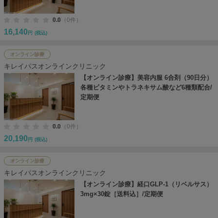
0.0
（0件）
16,140
円
(税込)
オンライン診療
キレイパスオンラインクリニック
【オンライン診療】美容内服 6合剤（90日分）
各種ビタミンやトラネキサム酸など6種類配合/
定期便
0.0
（0件）
20,190
円
(税込)
オンライン診療
キレイパスオンラインクリニック
【オンライン診療】経口GLP-1（リベルサス）
3mg×30錠［送料込］/定期便