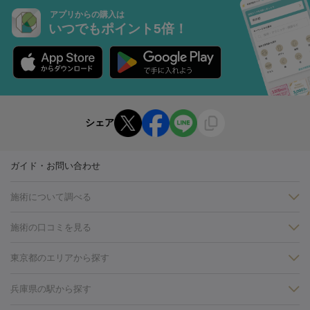
アプリからの購入は
いつでもポイント5倍！
シェア
ガイド・お問い合わせ
施術について調べる
施術の口コミを見る
美白
白玉点滴・白玉注射
高濃度ビタミンC点滴
美容内服
フォトフェイシャルM22
フラクショナルレーザー
レーザートーニ
東京都のエリアから探す
ング
ケミカルピーリング
プラセンタ注射
イオン導入
しみ・そばかす・肝斑
銀座・有楽町・新橋・日本橋
大阪・梅田・淀屋橋
神戸・三ノ
兵庫県の駅から探す
HIFU（ハイフ）
白玉点滴・白玉注射
高濃度ビタミンC点滴
フォトフェイシャル
レーザートーニング
ピコレーザートーニン
宮・岡本
京都・烏丸
横浜・関内
その他（藤森・八幡など）
糸リフト
ボトックス
ボツリヌストキシン
エレクトロポレー