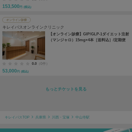
153,500
円
(税込)
オンライン診療
キレイパスオンラインクリニック
【オンライン診療】GIP/GLP-1ダイエット注射
（マンジャロ）15mg×4本［送料込］/定期便
0.0
（0件）
53,000
円
(税込)
もっとチケットを見る
キレイパスTOP
兵庫県
川西・宝塚
中山寺駅