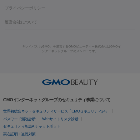
藤沢駅
上大岡駅
上野駅
名古屋駅
西宮駅
札幌駅
金
島・福山・尾道など
秋田・横手
青森・八戸
高崎・渋川・前橋
養上清液
プライバシーポリシー
ロン酸注射
医療脱毛（うなじ）
ヒアルロン酸注射（豊胸）
レ
痩身・ダイエット
沢駅
川越駅
京都駅
新大阪駅
下北沢駅
神戸駅
広島
など
津・伊勢
和歌山市
川越・南古谷・久喜
彦根・草津・
ーザー治療（黒ずみ）
医療脱毛（指）
ダイエット点滴・ ダイエ
脂肪溶解注射
BNLS・BNLS neo
カベリン
輪郭注射（MLM）
駅
川西池田駅
新潟駅
つくば駅
静岡駅
岐阜駅
長野
機器
運営会社について
高島
熊本・通町筋
金沢
その他
岡山・倉敷
高松
桑
ット注射
レーザーピーリング
レーザー治療（しみスポット照
脂肪冷却
駅
名鉄一宮駅
佐世保駅
福井駅
甲府駅
長崎駅
松山
ルメッカ
プラズマシャワー
ウルトラセルQプラス
BBL光治
名・四日市
浜松・静岡
その他（我孫子など）
その他（函館な
射）
ベルベットスキン
レーザー治療（赤み改善）
マイクロボ
駅
山口駅
徳庵駅
大和西大寺駅
青梅駅
難波駅
新宿三
療
メディオスター
ジェネシス
ウルトラアクセント
ウルト
ど）
美肌
トックス（ボトックスリフト）
クリーニング
GLP-1
セラミッ
丁目駅
表参道駅
梅田駅
栄駅
あおば通駅
船橋駅
大通
「キレイパス byGMO」を運営するGMOビューティー株式会社はGMOイ
ラフォーマー（ウルトラフォーマーⅢ）
サーマクール
イントラ
美容点滴
美容注射
ケミカルピーリング
マッサージピール
ンターネットグループのメンバーです。
ク治療
医療脱毛（ヒゲ）
ポテンツァ
トラネキサム酸
ジェ
駅
二子玉川駅
宮前平駅
水道橋駅
御徒町駅
六浦駅
西
セル
イントラジェン
QスイッチYAGレーザー
Qスイッチルビ
イオン導入
エレクトロポレーション
レーザーピーリング
美
ントルマックスプロ
イボ取り
シミ取り
シミ取り（皮膚科）
宮北口駅
烏丸駅
大塚駅
浜松町駅
目黒駅
薬院駅
浜松
ーレーザー
ヴァンキッシュ
ミラドライ
フォトRF
容内服
ハイドラジェントル
ルメッカ
ジェネシス
リジュラン
ラ
駅
東中野駅
元町駅
東山梨駅
三条駅
永福町駅
湘南海
イムライト
Vビーム
シルファーム
スネコス
インモード
その他
岸公園駅
水戸駅
新横浜駅
中山寺駅
流山おおたかの森駅
疲労回復・健康
オリジオ
ミラノリピール
サーマジェン
リバースピール
リードファインリフト
肩こり注射
ドラッグデリバリー（ポテン
千里中央駅
佐々駅
西条駅
入間市駅
渋川駅
友江駅
プラセンタ注射
にんにく注射
オンダリフト
ジュベルック
ルビーフラクショナル
脂肪吸
ツァ）
鯖江駅
由宇駅
和泉中央駅
今治駅
志都美駅
志木駅
GMOインターネットグループのセキュリティ事業について
引
VISIA肌診断
ボルニューマ
ソフウェーブ
モフィウス
医療脱毛
上田駅
新清洲駅
東銀座駅
上石神井駅
小松駅
県庁前
世界初総合ネットセキュリティサービス「GMOセキュリティ24」
ザーフ
ジャルプロ
ノーリス
デンシティ
脇ボトックス
医療脱毛（VIO）
駅
原宿駅
目白駅
医療脱毛
六本木駅
銀座一丁目駅
三ノ宮駅
牧
パスワード漏洩診断
Webサイトリスク診断
IPL
エラボトックス
肩ボトックス
リベルサス
イソトレチ
志駅
新宿御苑前駅
関内駅
四ツ橋駅
北新地駅
久屋大通
セキュリティ相談AIチャットボット
その他
ノイン
ピコトーニング
ピーリング
駅
大宮駅
五反田駅
湯島駅
港南中央駅
本川越駅
江坂
実在証明・盗聴対策
二重埋没
アートメイク
ガミースマイル治療
オフィスホワイト