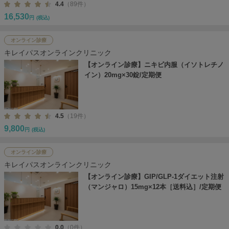
4.4
（89件）
16,530
円
(税込)
オンライン診療
キレイパスオンラインクリニック
【オンライン診療】ニキビ内服（イソトレチノ
イン）20mg×30錠/定期便
4.5
（19件）
9,800
円
(税込)
オンライン診療
キレイパスオンラインクリニック
【オンライン診療】GIP/GLP-1ダイエット注射
（マンジャロ）15mg×12本［送料込］/定期便
0.0
（0件）