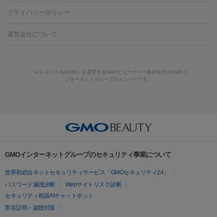
藤沢駅
上大岡駅
上野駅
名古屋駅
西宮駅
札幌駅
金
島・福山・尾道など
秋田・横手
青森・八戸
高崎・渋川・前橋
養上清液
プライバシーポリシー
ロン酸注射
医療脱毛（うなじ）
ヒアルロン酸注射（豊胸）
レ
痩身・ダイエット
沢駅
川越駅
京都駅
新大阪駅
下北沢駅
神戸駅
広島
など
津・伊勢
和歌山市
川越・南古谷・久喜
彦根・草津・
ーザー治療（黒ずみ）
医療脱毛（指）
ダイエット点滴・ ダイエ
脂肪溶解注射
BNLS・BNLS neo
カベリン
輪郭注射（MLM）
駅
川西池田駅
新潟駅
つくば駅
静岡駅
岐阜駅
長野
機器
運営会社について
高島
熊本・通町筋
金沢
その他
岡山・倉敷
高松
桑
ット注射
レーザーピーリング
レーザー治療（しみスポット照
脂肪冷却
駅
名鉄一宮駅
佐世保駅
福井駅
甲府駅
長崎駅
松山
ルメッカ
プラズマシャワー
ウルトラセルQプラス
BBL光治
名・四日市
浜松・静岡
その他（我孫子など）
その他（函館な
射）
ベルベットスキン
レーザー治療（赤み改善）
マイクロボ
駅
山口駅
徳庵駅
大和西大寺駅
青梅駅
難波駅
新宿三
療
メディオスター
ジェネシス
ウルトラアクセント
ウルト
ど）
美肌
トックス（ボトックスリフト）
クリーニング
GLP-1
セラミッ
丁目駅
表参道駅
梅田駅
栄駅
あおば通駅
船橋駅
大通
「キレイパス byGMO」を運営するGMOビューティー株式会社はGMOイ
ラフォーマー（ウルトラフォーマーⅢ）
サーマクール
イントラ
美容点滴
美容注射
ケミカルピーリング
マッサージピール
ンターネットグループのメンバーです。
ク治療
医療脱毛（ヒゲ）
ポテンツァ
トラネキサム酸
ジェ
駅
二子玉川駅
宮前平駅
水道橋駅
御徒町駅
六浦駅
西
セル
イントラジェン
QスイッチYAGレーザー
Qスイッチルビ
イオン導入
エレクトロポレーション
レーザーピーリング
美
ントルマックスプロ
イボ取り
シミ取り
シミ取り（皮膚科）
宮北口駅
烏丸駅
大塚駅
浜松町駅
目黒駅
薬院駅
浜松
ーレーザー
ヴァンキッシュ
ミラドライ
フォトRF
容内服
ハイドラジェントル
ルメッカ
ジェネシス
リジュラン
ラ
駅
東中野駅
元町駅
東山梨駅
三条駅
永福町駅
湘南海
イムライト
Vビーム
シルファーム
スネコス
インモード
その他
岸公園駅
水戸駅
新横浜駅
中山寺駅
流山おおたかの森駅
疲労回復・健康
オリジオ
ミラノリピール
サーマジェン
リバースピール
リードファインリフト
肩こり注射
ドラッグデリバリー（ポテン
千里中央駅
佐々駅
西条駅
入間市駅
渋川駅
友江駅
プラセンタ注射
にんにく注射
オンダリフト
ジュベルック
ルビーフラクショナル
脂肪吸
ツァ）
鯖江駅
由宇駅
和泉中央駅
今治駅
志都美駅
志木駅
GMOインターネットグループのセキュリティ事業について
引
VISIA肌診断
ボルニューマ
ソフウェーブ
モフィウス
医療脱毛
上田駅
新清洲駅
東銀座駅
上石神井駅
小松駅
県庁前
世界初総合ネットセキュリティサービス「GMOセキュリティ24」
ザーフ
ジャルプロ
ノーリス
デンシティ
脇ボトックス
医療脱毛（VIO）
駅
原宿駅
目白駅
医療脱毛
六本木駅
銀座一丁目駅
三ノ宮駅
牧
パスワード漏洩診断
Webサイトリスク診断
IPL
エラボトックス
肩ボトックス
リベルサス
イソトレチ
志駅
新宿御苑前駅
関内駅
四ツ橋駅
北新地駅
久屋大通
セキュリティ相談AIチャットボット
その他
ノイン
ピコトーニング
ピーリング
駅
大宮駅
五反田駅
湯島駅
港南中央駅
本川越駅
江坂
実在証明・盗聴対策
二重埋没
アートメイク
ガミースマイル治療
オフィスホワイト