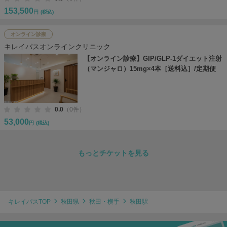
153,500
円
(税込)
オンライン診療
キレイパスオンラインクリニック
【オンライン診療】GIP/GLP-1ダイエット注射
（マンジャロ）15mg×4本［送料込］/定期便
0.0
（0件）
53,000
円
(税込)
もっとチケットを見る
キレイパスTOP
秋田県
秋田・横手
秋田駅