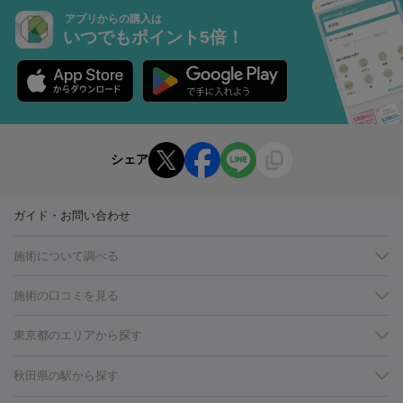
アプリからの購入は
いつでもポイント5倍！
シェア
ガイド・お問い合わせ
施術について調べる
施術の口コミを見る
美白
白玉点滴・白玉注射
高濃度ビタミンC点滴
美容内服
フォトフェイシャルM22
フラクショナルレーザー
レーザートーニ
東京都のエリアから探す
ング
ケミカルピーリング
プラセンタ注射
イオン導入
しみ・そばかす・肝斑
銀座・有楽町・新橋・日本橋
大阪・梅田・淀屋橋
神戸・三ノ
秋田県の駅から探す
HIFU（ハイフ）
白玉点滴・白玉注射
高濃度ビタミンC点滴
フォトフェイシャル
レーザートーニング
ピコレーザートーニン
宮・岡本
京都・烏丸
横浜・関内
その他（藤森・八幡など）
糸リフト
ボトックス
ボツリヌストキシン
エレクトロポレー