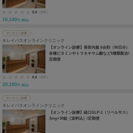
0.0
（0件）
16,140
円
(税込)
オンライン診療
キレイパスオンラインクリニック
【オンライン診療】美容内服 6合剤（90日分）
各種ビタミンやトラネキサム酸など6種類配合/
定期便
0.0
（0件）
20,190
円
(税込)
オンライン診療
キレイパスオンラインクリニック
【オンライン診療】経口GLP-1（リベルサス）
3mg×30錠［送料込］/定期便