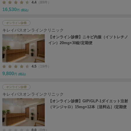
4.4
（89件）
16,530
円
(税込)
オンライン診療
キレイパスオンラインクリニック
【オンライン診療】ニキビ内服（イソトレチノ
イン）20mg×30錠/定期便
4.5
（19件）
9,800
円
(税込)
オンライン診療
キレイパスオンラインクリニック
【オンライン診療】GIP/GLP-1ダイエット注射
（マンジャロ）15mg×12本［送料込］/定期便
0.0
（0件）