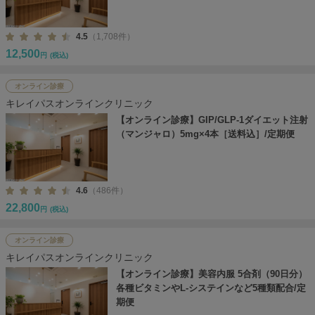
4.5
（1,708件）
12,500
円
(税込)
オンライン診療
キレイパスオンラインクリニック
【オンライン診療】GIP/GLP-1ダイエット注射
（マンジャロ）5mg×4本［送料込］/定期便
4.6
（486件）
22,800
円
(税込)
オンライン診療
キレイパスオンラインクリニック
【オンライン診療】美容内服 5合剤（90日分）
各種ビタミンやL-システインなど5種類配合/定
期便