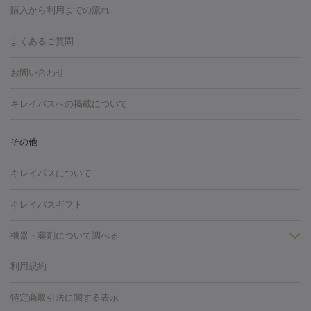
博多駅
秋田駅
青森駅
宇都宮駅
和歌山大学前駅
草津駅
グ
フォトシルクプラス
美容内服
購入から利用までの流れ
川崎・宮前平・青葉台
西宮・芦屋・尼崎
渋谷・表参道・原宿
ション
ダーマペン
ピコフラクショナルレーザー
ピコレーザー
通町筋駅
岡山駅
高松駅
桑名駅
我孫子駅
函館駅
伊
心斎橋・難波・四ツ橋
新宿・代々木・大久保
川西・宝塚
藤
トーニング
ハイドラフェイシャル
マッサージピール
脂肪溶解
よくあるご質問
しわ・たるみ
勢市駅
大分駅
姫路駅
郡元駅
徳島駅
戸出駅
野芥駅
沢・鎌倉・厚木
新大阪・江坂・豊中
その他（大和・上大岡・六
注射
美容点滴・美容注射
フォトRF
PRP皮膚再生療法
脂肪
ヒアルロン酸注射
郡山駅
戸畑駅
ボトックス注射
鹿児島駅
神田駅
ボツリヌストキシン注射
津駅
熊本駅
藤森
水
浦など）
その他（姫路）
その他（京橋・天王寺・泉佐野など）
お問い合わせ
冷却
医療脱毛（顔）
医療脱毛（全身）
医療脱毛（あし）
光注射
駅
代々木駅
PRP皮膚再生療法
小田原駅
笹塚駅
RF治療（テノール）
宮崎駅
松井山手駅
スネコス注射
直江
赤坂・六本木・広尾
池袋・大塚・高田馬場
恵比寿・目黒・中目
医療脱毛（VIO）
水光注射（ハリ・美肌）
レーザー治療（ハ
駅
美容内服
津山駅
倉吉駅
新旭駅
平塚駅
烏山駅
紀伊駅
久
キレイパスへの掲載について
黒
品川・浜松町・五反田
飯田橋・市ヶ谷・永田町
上野・秋葉
リ・美肌）
光治療（フォトフェイシャルなど）
アートメイク
里浜駅
都城駅
香椎花園前駅
彦根駅
千歳駅
敦賀駅
江
原・北千住
自由が丘・二子玉川・学芸大学
中野・吉祥寺・立川
毛穴・ニキビ跡
BNLS
二重埋没
医療脱毛（背中）
医療脱毛（うで）
医療
別駅
亀岡駅
南延岡駅
宝塚駅
下大利駅
岩見沢駅
善通
その他
下北沢・成城学園前・町田
その他（豊洲・赤羽・練馬など）
奈
フラクショナルレーザー
ピコフラクショナルレーザー
ダーマペ
脱毛（脇）
にんにく注射
ピアス穴あけ
AGA
医療脱毛
寺駅
旭川駅
倉敷駅
上野幌駅
藤代駅
鶴岡駅
下館駅
良・生駒・橿原
鹿児島・郡元
岐阜・大垣・各務ヶ原
新潟・三
ン
ハイドラフェイシャル
ベルベットスキン
ポテンツァ
美
キレイパスについて
（胸）
ほくろ・いぼ切除
レーザー治療（ほくろ・いぼ除去）
帯広駅
膳所駅
玉名駅
西鉄久留米駅
米沢駅
小倉駅
条
所沢・入間
徳島市
山梨・甲府
つくば・水戸
長野・松
容内服
タトゥー除去
医療痩身
傷跡治療
医療脱毛（おなか）
疲
高岡駅
佐賀駅
富山駅
若松駅
福知山駅
桂駅
仙川
キレイパスギフト
本・佐久平
大分・別府
富山・高岡
その他（北九州・野芥な
労回復点滴・疲労回復注射
くま治療
切開施術
デリケートゾー
駅
浅草駅
千歳烏山駅
調布駅
米子駅
大和駅
新木屋瀬
ど）
松山・今治
福島・郡山
宮崎・都城など
長崎・佐世
ほくろ・いぼ
ンケア
ホワイトニング
わきが治療
カベリン
隆鼻術
医療
機器・薬剤について調べる
駅
所沢駅
高知駅
近鉄四日市駅
水道町駅
銀座駅
池袋
保
佐賀・唐津
高知・南国
山形・米沢
福井・坂井・鯖江
CO2レーザー
脱毛（お尻）
ショッピングリフト
ガミースマイル治療
レーザ
駅
横浜駅
新宿駅
渋谷駅
自由が丘駅
中野駅
仙台駅
鳥取・米子・倉吉
松江
下関・柳井・岩国
宇都宮・烏山
利用規約
薬剤
ー治療（しみ・くすみ）
水光注射（しみ・くすみ）
RF治療
レ
美栄橋駅
浦和駅
心斎橋駅
大阪駅
柏駅
赤坂駅
天神
小顔・フェイスライン
名古屋・栄・金山
博多
仙台
那覇
大宮・浦和・戸田
千
リジェノックス
クレヴィエル
ファットインパクト
ヒアルロニ
ーザー治療（毛穴・ニキビ跡）
涙袋ヒアルロン酸
顎ヒアルロン
駅
千葉駅
高崎駅
川崎駅
恵比寿駅
品川駅
飯田橋駅
特定商取引法に関する表示
HIFU（ハイフ）
糸リフト
ショッピングリフト
葉・船橋・市川
柏・松戸・流山
天神・薬院
札幌・大通
広
ダーゼ
サリチル酸マクロゴールピーリング
ボライト
幹細胞培
酸
唇ヒアルロン酸注射
水光注射（毛穴・ニキビ跡）
鼻ヒアル