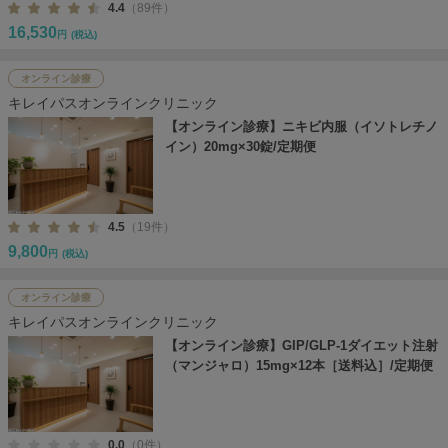
4.4
（89件）
16,530
円
(税込)
オンライン診療
キレイパスオンラインクリニック
【オンライン診療】ニキビ内服（イソトレチノ
イン）20mg×30錠/定期便
4.5
（19件）
9,800
円
(税込)
オンライン診療
キレイパスオンラインクリニック
【オンライン診療】GIP/GLP-1ダイエット注射
（マンジャロ）15mg×12本［送料込］/定期便
0.0
（0件）