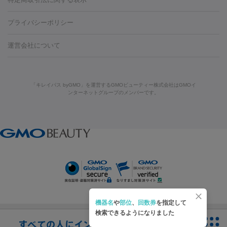
HIFU（ハイフ）
糸リフト
ショッピングリフト
葉・船橋・市川
柏・松戸・流山
天神・薬院
札幌・大通
広
ダーゼ
サリチル酸マクロゴールピーリング
ボライト
幹細胞培
酸
唇ヒアルロン酸注射
水光注射（毛穴・ニキビ跡）
鼻ヒアル
藤沢駅
上大岡駅
上野駅
名古屋駅
西宮駅
札幌駅
金
島・福山・尾道など
秋田・横手
青森・八戸
高崎・渋川・前橋
養上清液
プライバシーポリシー
ロン酸注射
医療脱毛（うなじ）
ヒアルロン酸注射（豊胸）
レ
痩身・ダイエット
沢駅
川越駅
京都駅
新大阪駅
下北沢駅
神戸駅
広島
など
津・伊勢
和歌山市
川越・南古谷・久喜
彦根・草津・
ーザー治療（黒ずみ）
医療脱毛（指）
ダイエット点滴・ ダイエ
脂肪溶解注射
BNLS・BNLS neo
カベリン
輪郭注射（MLM）
駅
川西池田駅
新潟駅
つくば駅
静岡駅
岐阜駅
長野
機器
運営会社について
高島
熊本・通町筋
金沢
その他
岡山・倉敷
高松
桑
ット注射
レーザーピーリング
レーザー治療（しみスポット照
脂肪冷却
駅
名鉄一宮駅
佐世保駅
福井駅
甲府駅
長崎駅
松山
ルメッカ
プラズマシャワー
ウルトラセルQプラス
BBL光治
名・四日市
浜松・静岡
その他（我孫子など）
その他（函館な
射）
ベルベットスキン
レーザー治療（赤み改善）
マイクロボ
駅
山口駅
徳庵駅
大和西大寺駅
青梅駅
難波駅
新宿三
療
メディオスター
ジェネシス
ウルトラアクセント
ウルト
ど）
美肌
トックス（ボトックスリフト）
クリーニング
GLP-1
セラミッ
丁目駅
表参道駅
梅田駅
栄駅
あおば通駅
船橋駅
大通
「キレイパス byGMO」を運営するGMOビューティー株式会社はGMOイ
ラフォーマー（ウルトラフォーマーⅢ）
サーマクール
イントラ
美容点滴
美容注射
ケミカルピーリング
マッサージピール
ンターネットグループのメンバーです。
ク治療
医療脱毛（ヒゲ）
ポテンツァ
トラネキサム酸
ジェ
駅
二子玉川駅
宮前平駅
水道橋駅
御徒町駅
六浦駅
西
セル
イントラジェン
QスイッチYAGレーザー
Qスイッチルビ
イオン導入
エレクトロポレーション
レーザーピーリング
美
ントルマックスプロ
イボ取り
シミ取り
シミ取り（皮膚科）
宮北口駅
烏丸駅
大塚駅
浜松町駅
目黒駅
薬院駅
浜松
ーレーザー
ヴァンキッシュ
ミラドライ
フォトRF
容内服
ハイドラジェントル
ルメッカ
ジェネシス
リジュラン
ラ
駅
東中野駅
元町駅
東山梨駅
三条駅
永福町駅
湘南海
イムライト
Vビーム
シルファーム
スネコス
インモード
その他
岸公園駅
水戸駅
新横浜駅
中山寺駅
流山おおたかの森駅
疲労回復・健康
オリジオ
ミラノリピール
サーマジェン
リバースピール
リードファインリフト
肩こり注射
ドラッグデリバリー（ポテン
千里中央駅
佐々駅
西条駅
入間市駅
渋川駅
友江駅
プラセンタ注射
にんにく注射
オンダリフト
ジュベルック
ルビーフラクショナル
脂肪吸
ツァ）
鯖江駅
由宇駅
和泉中央駅
今治駅
志都美駅
志木駅
引
VISIA肌診断
ボルニューマ
ソフウェーブ
モフィウス
医療脱毛
上田駅
新清洲駅
東銀座駅
上石神井駅
小松駅
県庁前
ザーフ
ジャルプロ
ノーリス
デンシティ
脇ボトックス
医療脱毛（VIO）
駅
原宿駅
目白駅
医療脱毛
六本木駅
銀座一丁目駅
三ノ宮駅
牧
機器名
や
部位
、
回数券
を指定して
IPL
エラボトックス
肩ボトックス
リベルサス
イソトレチ
志駅
新宿御苑前駅
関内駅
四ツ橋駅
北新地駅
久屋大通
検索できるようになりました
その他
ノイン
ピコトーニング
ピーリング
駅
大宮駅
五反田駅
湯島駅
港南中央駅
本川越駅
江坂