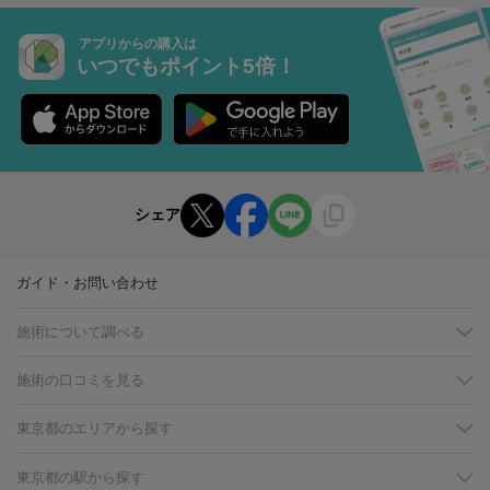
アプリからの購入は
いつでもポイント5倍！
シェア
ガイド・お問い合わせ
施術について調べる
施術の口コミを見る
美白
白玉点滴・白玉注射
高濃度ビタミンC点滴
美容内服
フォトフェイシャルM22
フラクショナルレーザー
レーザートーニ
東京都のエリアから探す
ング
ケミカルピーリング
プラセンタ注射
イオン導入
しみ・そばかす・肝斑
銀座・有楽町・新橋・日本橋
大阪・梅田・淀屋橋
神戸・三ノ
東京都の駅から探す
HIFU（ハイフ）
白玉点滴・白玉注射
高濃度ビタミンC点滴