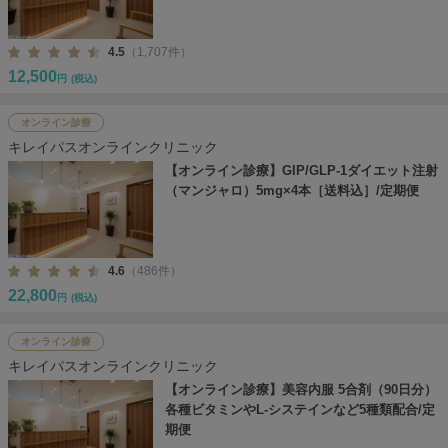
4.5
（1,707件）
12,500
円
(税込)
オンライン診療
キレイパスオンラインクリニック
【オンライン診療】GIP/GLP-1ダイエット注射
（マンジャロ）5mg×4本［送料込］/定期便
4.6
（486件）
22,800
円
(税込)
オンライン診療
キレイパスオンラインクリニック
【オンライン診療】美容内服 5合剤（90日分）
各種ビタミンやL-システインなど5種類配合/定
期便