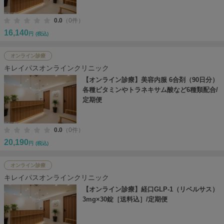
0.0
（0件）
16,140
円
(税込)
オンライン診療
キレイパスオンラインクリニック
【オンライン診療】美容内服 6合剤（90日分）
各種ビタミンやトラネキサム酸など6種類配合/
定期便
0.0
（0件）
20,190
円
(税込)
オンライン診療
キレイパスオンラインクリニック
【オンライン診療】経口GLP-1（リベルサス）
3mg×30錠［送料込］/定期便