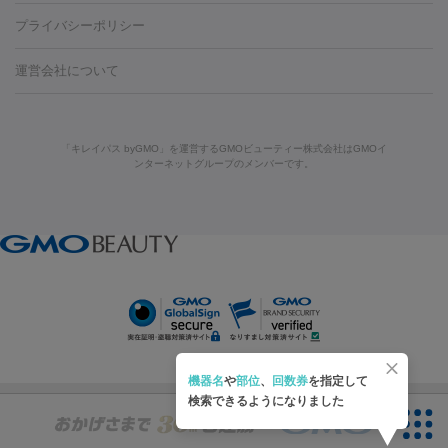
藤沢駅
上大岡駅
上野駅
名古屋駅
西宮駅
札幌駅
金
島・福山・尾道など
秋田・横手
青森・八戸
高崎・渋川・前橋
養上清液
リジュラン
ジュベルック
プライバシーポリシー
ロン酸注射
医療脱毛（うなじ）
ヒアルロン酸注射（豊胸）
レ
痩身・ダイエット
沢駅
川越駅
京都駅
新大阪駅
下北沢駅
神戸駅
広島
など
津・伊勢
和歌山市
川越・南古谷・久喜
彦根・草津・
ーザー治療（黒ずみ）
医療脱毛（指）
ダイエット点滴・ ダイエ
脂肪溶解注射
BNLS・BNLS neo
カベリン
輪郭注射（MLM）
駅
川西池田駅
新潟駅
つくば駅
静岡駅
岐阜駅
長野
機器
運営会社について
高島
熊本・通町筋
金沢
その他
岡山・倉敷
高松
桑
ット注射
レーザーピーリング
レーザー治療（しみスポット照
脂肪冷却
リベルサス
ウゴービ
駅
名鉄一宮駅
佐世保駅
福井駅
甲府駅
長崎駅
松山
ルメッカ
プラズマシャワー
ウルトラセルQプラス
BBL光治
名・四日市
浜松・静岡
その他（我孫子など）
その他（函館な
射）
ベルベットスキン
レーザー治療（赤み改善）
マイクロボ
駅
山口駅
徳庵駅
大和西大寺駅
青梅駅
難波駅
新宿三
療
メディオスター
ジェネシス
ウルトラアクセント
ウルト
ど）
美肌
トックス（ボトックスリフト）
クリーニング
GLP-1
セラミッ
丁目駅
表参道駅
梅田駅
栄駅
あおば通駅
船橋駅
大通
「キレイパス byGMO」を運営するGMOビューティー株式会社はGMOイ
ラフォーマー（ウルトラフォーマーⅢ）
サーマクール
イントラ
美容点滴
美容注射
ケミカルピーリング
マッサージピール
ンターネットグループのメンバーです。
ク治療
医療脱毛（ヒゲ）
ポテンツァ
トラネキサム酸
ジェ
駅
二子玉川駅
宮前平駅
水道橋駅
御徒町駅
六浦駅
西
セル
イントラジェン
QスイッチYAGレーザー
Qスイッチルビ
イオン導入
エレクトロポレーション
レーザーピーリング
美
ントルマックスプロ
イボ取り
シミ取り
シミ取り（皮膚科）
宮北口駅
烏丸駅
大塚駅
浜松町駅
目黒駅
薬院駅
浜松
ーレーザー
ヴァンキッシュ
ミラドライ
フォトRF
アビクリ
容内服
ゼオスキン
ララピール
ハイドラジェントル
ルメッカ
ジェネシス
リジュラン
ラ
駅
東中野駅
元町駅
東山梨駅
三条駅
永福町駅
湘南海
ア
ウルセラ
ボルニューマ
イムライト
Vビーム
シルファーム
スネコス
インモード
岸公園駅
水戸駅
新横浜駅
中山寺駅
流山おおたかの森駅
疲労回復・健康
オリジオ
ミラノリピール
サーマジェン
リバースピール
その他
千里中央駅
佐々駅
西条駅
入間市駅
渋川駅
友江駅
プラセンタ注射
にんにく注射
オンダリフト
ジュベルック
ルビーフラクショナル
脂肪吸
リードファインリフト
肩こり注射
ドラッグデリバリー（ポテン
鯖江駅
由宇駅
和泉中央駅
今治駅
志都美駅
志木駅
引
VISIA肌診断
ボルニューマ
ソフウェーブ
モフィウス
ツァ）
医療脱毛
上田駅
新清洲駅
東銀座駅
上石神井駅
小松駅
県庁前
ザーフ
ジャルプロ
ノーリス
デンシティ
脇ボトックス
医療脱毛（VIO）
駅
原宿駅
目白駅
医療脱毛
六本木駅
銀座一丁目駅
三ノ宮駅
牧
機器名
や
部位
、
回数券
を指定して
IPL
エラボトックス
肩ボトックス
リベルサス
イソトレチ
志駅
新宿御苑前駅
関内駅
四ツ橋駅
北新地駅
久屋大通
検索できるようになりました
その他
ノイン
ピコトーニング
ピーリング
駅
大宮駅
五反田駅
湯島駅
港南中央駅
本川越駅
江坂
二重埋没
アートメイク
ガミースマイル治療
オフィスホワイト