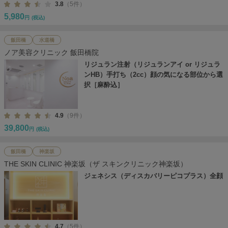
3.8
（5件）
5,980
円
(税込)
飯田橋
水道橋
ノア美容クリニック 飯田橋院
リジュラン注射（リジュランアイ or リジュラ
ンHB）手打ち（2cc）顔の気になる部位から選
択［麻酔込］
4.9
（9件）
39,800
円
(税込)
飯田橋
神楽坂
THE SKIN CLINIC 神楽坂（ザ スキンクリニック神楽坂）
ジェネシス（ディスカバリーピコプラス）全顔
4.7
（5件）