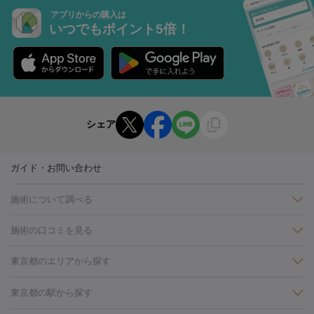
アプリからの購入は
いつでもポイント5倍！
シェア
ガイド・お問い合わせ
施術について調べる
施術の口コミを見る
美白
白玉点滴・白玉注射
高濃度ビタミンC点滴
美容内服
フォトフェイシャルM22
フラクショナルレーザー
レーザートーニ
東京都のエリアから探す
ング
ケミカルピーリング
プラセンタ注射
イオン導入
しみ・そばかす・肝斑
銀座・有楽町・新橋・日本橋
大阪・梅田・淀屋橋
神戸・三ノ
東京都の駅から探す
HIFU（ハイフ）
白玉点滴・白玉注射
高濃度ビタミンC点滴
フォトフェイシャル
レーザートーニング
ピコレーザートーニン
宮・岡本
京都・烏丸
横浜・関内
その他（藤森・八幡など）
糸リフト
ボトックス
ボツリヌストキシン
エレクトロポレー