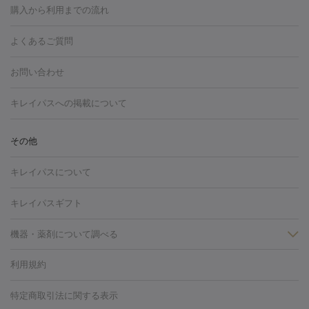
博多駅
秋田駅
青森駅
宇都宮駅
和歌山大学前駅
草津駅
グ
フォトシルクプラス
美容内服
ルビーフラクショナル
購入から利用までの流れ
川崎・宮前平・青葉台
西宮・芦屋・尼崎
渋谷・表参道・原宿
ション
ダーマペン
ピコフラクショナルレーザー
ピコレーザー
通町筋駅
岡山駅
高松駅
桑名駅
我孫子駅
函館駅
伊
心斎橋・難波・四ツ橋
新宿・代々木・大久保
川西・宝塚
藤
トーニング
ハイドラフェイシャル
マッサージピール
脂肪溶解
よくあるご質問
しわ・たるみ
勢市駅
大分駅
姫路駅
郡元駅
徳島駅
戸出駅
野芥駅
沢・鎌倉・厚木
新大阪・江坂・豊中
その他（大和・上大岡・六
注射
美容点滴・美容注射
フォトRF
PRP皮膚再生療法
脂肪
ヒアルロン酸注射
郡山駅
戸畑駅
ボトックス注射
鹿児島駅
神田駅
ボツリヌストキシン注射
津駅
熊本駅
藤森
水
浦など）
その他（姫路）
その他（京橋・天王寺・泉佐野など）
お問い合わせ
冷却
医療脱毛（顔）
医療脱毛（全身）
医療脱毛（あし）
光注射
駅
代々木駅
PRP皮膚再生療法
小田原駅
笹塚駅
RF治療（テノール）
宮崎駅
松井山手駅
スネコス注射
直江
赤坂・六本木・広尾
池袋・大塚・高田馬場
恵比寿・目黒・中目
医療脱毛（VIO）
水光注射（ハリ・美肌）
レーザー治療（ハ
駅
美容内服
津山駅
倉吉駅
新旭駅
平塚駅
烏山駅
紀伊駅
久
キレイパスへの掲載について
黒
品川・浜松町・五反田
飯田橋・市ヶ谷・永田町
上野・秋葉
リ・美肌）
光治療（フォトフェイシャルなど）
アートメイク
里浜駅
都城駅
香椎花園前駅
彦根駅
千歳駅
敦賀駅
江
原・北千住
自由が丘・二子玉川・学芸大学
中野・吉祥寺・立川
毛穴・ニキビ跡
BNLS
二重埋没
医療脱毛（背中）
医療脱毛（うで）
医療
別駅
亀岡駅
南延岡駅
宝塚駅
下大利駅
岩見沢駅
善通
その他
下北沢・成城学園前・町田
その他（豊洲・赤羽・練馬など）
奈
フラクショナルレーザー
ピコフラクショナルレーザー
ダーマペ
脱毛（脇）
にんにく注射
ピアス穴あけ
AGA
医療脱毛
寺駅
旭川駅
倉敷駅
上野幌駅
藤代駅
鶴岡駅
下館駅
良・生駒・橿原
鹿児島・郡元
岐阜・大垣・各務ヶ原
新潟・三
ン
ハイドラフェイシャル
ベルベットスキン
ポテンツァ
美
キレイパスについて
（胸）
ほくろ・いぼ切除
レーザー治療（ほくろ・いぼ除去）
帯広駅
膳所駅
玉名駅
西鉄久留米駅
米沢駅
小倉駅
条
所沢・入間
徳島市
山梨・甲府
つくば・水戸
長野・松
容内服
イソトレチノイン
タトゥー除去
医療痩身
傷跡治療
医療脱毛（おなか）
疲
高岡駅
佐賀駅
富山駅
若松駅
福知山駅
桂駅
仙川
キレイパスギフト
本・佐久平
大分・別府
富山・高岡
その他（北九州・野芥な
労回復点滴・疲労回復注射
くま治療
切開施術
デリケートゾー
駅
浅草駅
千歳烏山駅
調布駅
米子駅
大和駅
新木屋瀬
ど）
松山・今治
福島・郡山
宮崎・都城など
長崎・佐世
ほくろ・いぼ
ンケア
ホワイトニング
わきが治療
カベリン
隆鼻術
医療
機器・薬剤について調べる
駅
所沢駅
高知駅
近鉄四日市駅
水道町駅
銀座駅
池袋
保
佐賀・唐津
高知・南国
山形・米沢
福井・坂井・鯖江
CO2レーザー
脱毛（お尻）
ショッピングリフト
ガミースマイル治療
レーザ
駅
横浜駅
新宿駅
渋谷駅
自由が丘駅
中野駅
仙台駅
鳥取・米子・倉吉
松江
下関・柳井・岩国
宇都宮・烏山
利用規約
薬剤
ー治療（しみ・くすみ）
水光注射（しみ・くすみ）
RF治療
レ
美栄橋駅
浦和駅
心斎橋駅
大阪駅
柏駅
赤坂駅
天神
小顔・フェイスライン
名古屋・栄・金山
博多
仙台
那覇
大宮・浦和・戸田
千
リジェノックス
クレヴィエル
ファットインパクト
ヒアルロニ
ーザー治療（毛穴・ニキビ跡）
涙袋ヒアルロン酸
顎ヒアルロン
駅
千葉駅
高崎駅
川崎駅
恵比寿駅
品川駅
飯田橋駅
特定商取引法に関する表示
HIFU（ハイフ）
糸リフト
ショッピングリフト
オンダリフト
葉・船橋・市川
柏・松戸・流山
天神・薬院
札幌・大通
広
ダーゼ
サリチル酸マクロゴールピーリング
ボライト
幹細胞培
酸
唇ヒアルロン酸注射
水光注射（毛穴・ニキビ跡）
鼻ヒアル