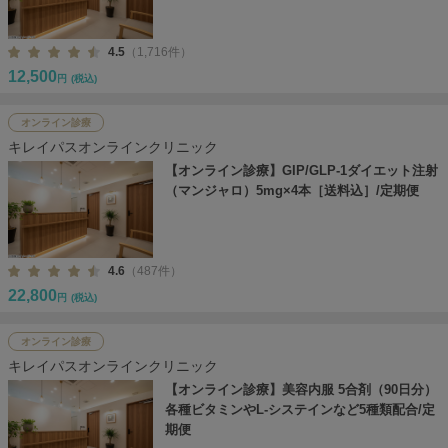
4.5
（1,716件）
12,500
円
(税込)
オンライン診療
キレイパスオンラインクリニック
【オンライン診療】GIP/GLP-1ダイエット注射
（マンジャロ）5mg×4本［送料込］/定期便
4.6
（487件）
22,800
円
(税込)
オンライン診療
キレイパスオンラインクリニック
【オンライン診療】美容内服 5合剤（90日分）
各種ビタミンやL-システインなど5種類配合/定
期便