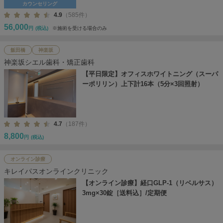
カウンセリング
4.9
（585件）
56,000
円
(税込)
※施術を受ける場合のみ
飯田橋
神楽坂
神楽坂シエル歯科・矯正歯科
【平日限定】オフィスホワイトニング（スーパ
ーポリリン）上下計16本（5分×3回照射）
4.7
（187件）
8,800
円
(税込)
オンライン診療
キレイパスオンラインクリニック
【オンライン診療】経口GLP-1（リベルサス）
3mg×30錠［送料込］/定期便