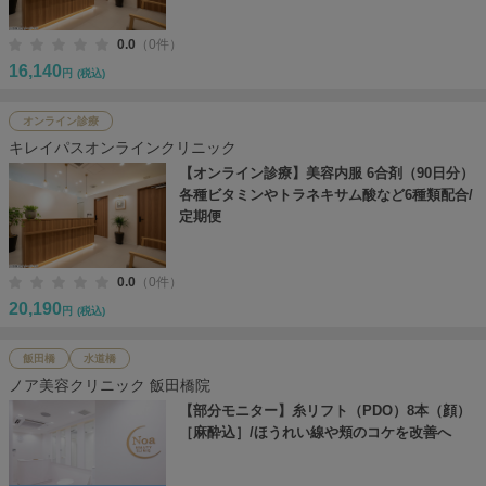
0.0
（0件）
16,140
円
(税込)
オンライン診療
キレイパスオンラインクリニック
【オンライン診療】美容内服 6合剤（90日分）
各種ビタミンやトラネキサム酸など6種類配合/
定期便
0.0
（0件）
20,190
円
(税込)
飯田橋
水道橋
ノア美容クリニック 飯田橋院
【部分モニター】糸リフト（PDO）8本（顔）
［麻酔込］/ほうれい線や頬のコケを改善へ