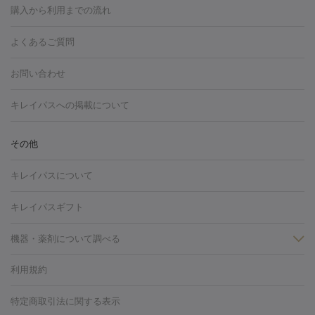
博多駅
秋田駅
青森駅
宇都宮駅
和歌山大学前駅
草津駅
グ
フォトシルクプラス
美容内服
ルビーフラクショナル
購入から利用までの流れ
川崎・宮前平・青葉台
西宮・芦屋・尼崎
渋谷・表参道・原宿
ション
ダーマペン
ピコフラクショナルレーザー
ピコレーザー
通町筋駅
岡山駅
高松駅
桑名駅
我孫子駅
函館駅
伊
心斎橋・難波・四ツ橋
新宿・代々木・大久保
川西・宝塚
藤
トーニング
ハイドラフェイシャル
マッサージピール
脂肪溶解
よくあるご質問
しわ・たるみ
勢市駅
大分駅
姫路駅
郡元駅
徳島駅
戸出駅
野芥駅
沢・鎌倉・厚木
新大阪・江坂・豊中
その他（大和・上大岡・六
注射
美容点滴・美容注射
フォトRF
PRP皮膚再生療法
脂肪
ヒアルロン酸注射
郡山駅
戸畑駅
ボトックス注射
鹿児島駅
神田駅
ボツリヌストキシン注射
津駅
熊本駅
藤森
水
浦など）
その他（姫路）
その他（京橋・天王寺・泉佐野など）
お問い合わせ
冷却
医療脱毛（顔）
医療脱毛（全身）
医療脱毛（あし）
光注射
駅
代々木駅
PRP皮膚再生療法
小田原駅
笹塚駅
RF治療（テノール）
宮崎駅
松井山手駅
スネコス注射
直江
赤坂・六本木・広尾
池袋・大塚・高田馬場
恵比寿・目黒・中目
医療脱毛（VIO）
水光注射（ハリ・美肌）
レーザー治療（ハ
駅
美容内服
津山駅
倉吉駅
新旭駅
平塚駅
烏山駅
紀伊駅
久
キレイパスへの掲載について
黒
品川・浜松町・五反田
飯田橋・市ヶ谷・永田町
上野・秋葉
リ・美肌）
光治療（フォトフェイシャルなど）
アートメイク
里浜駅
都城駅
香椎花園前駅
彦根駅
千歳駅
敦賀駅
江
原・北千住
自由が丘・二子玉川・学芸大学
中野・吉祥寺・立川
毛穴・ニキビ跡
BNLS
二重埋没
医療脱毛（背中）
医療脱毛（うで）
医療
別駅
亀岡駅
南延岡駅
宝塚駅
下大利駅
岩見沢駅
善通
その他
下北沢・成城学園前・町田
その他（豊洲・赤羽・練馬など）
奈
フラクショナルレーザー
ピコフラクショナルレーザー
ダーマペ
脱毛（脇）
にんにく注射
ピアス穴あけ
AGA
医療脱毛
寺駅
旭川駅
倉敷駅
上野幌駅
藤代駅
鶴岡駅
下館駅
良・生駒・橿原
鹿児島・郡元
岐阜・大垣・各務ヶ原
新潟・三
ン
ハイドラフェイシャル
ベルベットスキン
ポテンツァ
美
キレイパスについて
（胸）
ほくろ・いぼ切除
レーザー治療（ほくろ・いぼ除去）
帯広駅
膳所駅
玉名駅
西鉄久留米駅
米沢駅
小倉駅
条
所沢・入間
徳島市
山梨・甲府
つくば・水戸
長野・松
容内服
イソトレチノイン
タトゥー除去
医療痩身
傷跡治療
医療脱毛（おなか）
疲
高岡駅
佐賀駅
富山駅
若松駅
福知山駅
桂駅
仙川
キレイパスギフト
本・佐久平
大分・別府
富山・高岡
その他（北九州・野芥な
労回復点滴・疲労回復注射
くま治療
切開施術
デリケートゾー
駅
浅草駅
千歳烏山駅
調布駅
米子駅
大和駅
新木屋瀬
ど）
松山・今治
福島・郡山
宮崎・都城など
長崎・佐世
ほくろ・いぼ
ンケア
ホワイトニング
わきが治療
カベリン
隆鼻術
医療
機器・薬剤について調べる
駅
所沢駅
高知駅
近鉄四日市駅
水道町駅
銀座駅
池袋
保
佐賀・唐津
高知・南国
山形・米沢
福井・坂井・鯖江
CO2レーザー
脱毛（お尻）
ショッピングリフト
ガミースマイル治療
レーザ
駅
横浜駅
新宿駅
渋谷駅
自由が丘駅
中野駅
仙台駅
鳥取・米子・倉吉
松江
下関・柳井・岩国
宇都宮・烏山
利用規約
薬剤
ー治療（しみ・くすみ）
水光注射（しみ・くすみ）
RF治療
レ
美栄橋駅
浦和駅
心斎橋駅
大阪駅
柏駅
赤坂駅
天神
小顔・フェイスライン
名古屋・栄・金山
博多
仙台
那覇
大宮・浦和・戸田
千
リジェノックス
クレヴィエル
ファットインパクト
ヒアルロニ
ーザー治療（毛穴・ニキビ跡）
涙袋ヒアルロン酸
顎ヒアルロン
駅
千葉駅
高崎駅
川崎駅
恵比寿駅
品川駅
飯田橋駅
特定商取引法に関する表示
HIFU（ハイフ）
糸リフト
ショッピングリフト
オンダリフト
葉・船橋・市川
柏・松戸・流山
天神・薬院
札幌・大通
広
ダーゼ
サリチル酸マクロゴールピーリング
ボライト
幹細胞培
酸
唇ヒアルロン酸注射
水光注射（毛穴・ニキビ跡）
鼻ヒアル