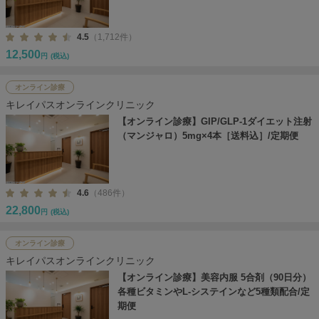
4.5
（1,712件）
12,500
円
(税込)
オンライン診療
キレイパスオンラインクリニック
【オンライン診療】GIP/GLP-1ダイエット注射
（マンジャロ）5mg×4本［送料込］/定期便
4.6
（486件）
22,800
円
(税込)
オンライン診療
キレイパスオンラインクリニック
【オンライン診療】美容内服 5合剤（90日分）
各種ビタミンやL-システインなど5種類配合/定
期便