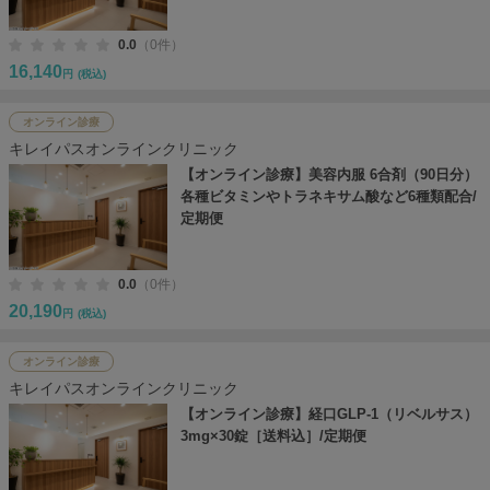
0.0
（0件）
16,140
円
(税込)
オンライン診療
キレイパスオンラインクリニック
【オンライン診療】美容内服 6合剤（90日分）
各種ビタミンやトラネキサム酸など6種類配合/
定期便
0.0
（0件）
20,190
円
(税込)
オンライン診療
キレイパスオンラインクリニック
【オンライン診療】経口GLP-1（リベルサス）
3mg×30錠［送料込］/定期便