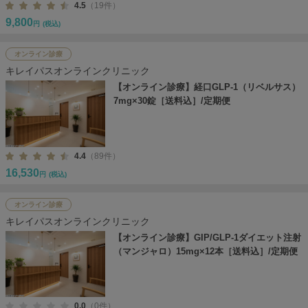
4.5
（19件）
9,800
円
(税込)
オンライン診療
キレイパスオンラインクリニック
【オンライン診療】経口GLP-1（リベルサス）
7mg×30錠［送料込］/定期便
4.4
（89件）
16,530
円
(税込)
オンライン診療
キレイパスオンラインクリニック
【オンライン診療】GIP/GLP-1ダイエット注射
（マンジャロ）15mg×12本［送料込］/定期便
0.0
（0件）