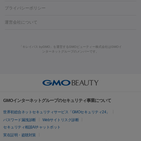
藤沢駅
上大岡駅
上野駅
名古屋駅
西宮駅
札幌駅
金
島・福山・尾道など
秋田・横手
青森・八戸
高崎・渋川・前橋
養上清液
リジュラン
ジュベルック
プライバシーポリシー
ロン酸注射
医療脱毛（うなじ）
ヒアルロン酸注射（豊胸）
レ
痩身・ダイエット
沢駅
川越駅
京都駅
新大阪駅
下北沢駅
神戸駅
広島
など
津・伊勢
和歌山市
川越・南古谷・久喜
彦根・草津・
ーザー治療（黒ずみ）
医療脱毛（指）
ダイエット点滴・ ダイエ
脂肪溶解注射
BNLS・BNLS neo
カベリン
輪郭注射（MLM）
駅
川西池田駅
新潟駅
つくば駅
静岡駅
岐阜駅
長野
機器
運営会社について
高島
熊本・通町筋
金沢
その他
岡山・倉敷
高松
桑
ット注射
レーザーピーリング
レーザー治療（しみスポット照
脂肪冷却
リベルサス
ウゴービ
駅
名鉄一宮駅
佐世保駅
福井駅
甲府駅
長崎駅
松山
ルメッカ
プラズマシャワー
ウルトラセルQプラス
BBL光治
名・四日市
浜松・静岡
その他（我孫子など）
その他（函館な
射）
ベルベットスキン
レーザー治療（赤み改善）
マイクロボ
駅
山口駅
徳庵駅
大和西大寺駅
青梅駅
難波駅
新宿三
療
メディオスター
ジェネシス
ウルトラアクセント
ウルト
ど）
美肌
トックス（ボトックスリフト）
クリーニング
GLP-1
セラミッ
丁目駅
表参道駅
梅田駅
栄駅
あおば通駅
船橋駅
大通
「キレイパス byGMO」を運営するGMOビューティー株式会社はGMOイ
ラフォーマー（ウルトラフォーマーⅢ）
サーマクール
イントラ
美容点滴
美容注射
ケミカルピーリング
マッサージピール
ンターネットグループのメンバーです。
ク治療
医療脱毛（ヒゲ）
ポテンツァ
トラネキサム酸
ジェ
駅
二子玉川駅
宮前平駅
水道橋駅
御徒町駅
六浦駅
西
セル
イントラジェン
QスイッチYAGレーザー
Qスイッチルビ
イオン導入
エレクトロポレーション
レーザーピーリング
美
ントルマックスプロ
イボ取り
シミ取り
シミ取り（皮膚科）
宮北口駅
烏丸駅
大塚駅
浜松町駅
目黒駅
薬院駅
浜松
ーレーザー
ヴァンキッシュ
ミラドライ
フォトRF
アビクリ
容内服
ゼオスキン
ララピール
ハイドラジェントル
ルメッカ
ジェネシス
リジュラン
ラ
駅
東中野駅
元町駅
東山梨駅
三条駅
永福町駅
湘南海
ア
ウルセラ
ボルニューマ
イムライト
Vビーム
シルファーム
スネコス
インモード
岸公園駅
水戸駅
新横浜駅
中山寺駅
流山おおたかの森駅
疲労回復・健康
オリジオ
ミラノリピール
サーマジェン
リバースピール
その他
千里中央駅
佐々駅
西条駅
入間市駅
渋川駅
友江駅
プラセンタ注射
にんにく注射
オンダリフト
ジュベルック
ルビーフラクショナル
脂肪吸
リードファインリフト
肩こり注射
ドラッグデリバリー（ポテン
鯖江駅
由宇駅
和泉中央駅
今治駅
志都美駅
志木駅
GMOインターネットグループのセキュリティ事業について
引
VISIA肌診断
ボルニューマ
ソフウェーブ
モフィウス
ツァ）
医療脱毛
上田駅
新清洲駅
東銀座駅
上石神井駅
小松駅
県庁前
世界初総合ネットセキュリティサービス「GMOセキュリティ24」
ザーフ
ジャルプロ
ノーリス
デンシティ
脇ボトックス
医療脱毛（VIO）
駅
原宿駅
目白駅
医療脱毛
六本木駅
銀座一丁目駅
三ノ宮駅
牧
パスワード漏洩診断
Webサイトリスク診断
IPL
エラボトックス
肩ボトックス
リベルサス
イソトレチ
志駅
新宿御苑前駅
関内駅
四ツ橋駅
北新地駅
久屋大通
セキュリティ相談AIチャットボット
その他
ノイン
ピコトーニング
ピーリング
駅
大宮駅
五反田駅
湯島駅
港南中央駅
本川越駅
江坂
実在証明・盗聴対策
二重埋没
アートメイク
ガミースマイル治療
オフィスホワイト