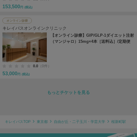
153,500
円
(税込)
オンライン診療
キレイパスオンラインクリニック
【オンライン診療】GIP/GLP-1ダイエット注射
（マンジャロ）15mg×4本［送料込］/定期便
0.0
（0件）
53,000
円
(税込)
もっとチケットを見る
キレイパスTOP
東京都
自由が丘・二子玉川・学芸大学
桜新町駅