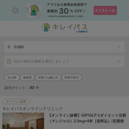
布施駅
悩みの部位や施術を選択しましょう
価格帯
何度でも購入可
即時予約可
83
該当チケット：
件
オンライン診療
キレイパスオンラインクリニック
【オンライン診療】GIP/GLP-1ダイエット注射
（マンジャロ）2.5mg×4本［送料込］/定期便