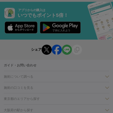
アプリからの購入は
いつでもポイント5倍！
シェア
ガイド・お問い合わせ
施術について調べる
施術の口コミを見る
美白
白玉点滴・白玉注射
高濃度ビタミンC点滴
美容内服
フォトフェイシャルM22
フラクショナルレーザー
レーザートーニ
東京都のエリアから探す
ング
ケミカルピーリング
プラセンタ注射
イオン導入
しみ・そばかす・肝斑
銀座・有楽町・新橋・日本橋
大阪・梅田・淀屋橋
神戸・三ノ
大阪府の駅から探す
HIFU（ハイフ）
白玉点滴・白玉注射
高濃度ビタミンC点滴