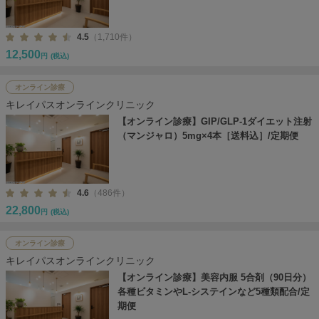
4.5
（1,710件）
12,500
円
(税込)
オンライン診療
キレイパスオンラインクリニック
【オンライン診療】GIP/GLP-1ダイエット注射
（マンジャロ）5mg×4本［送料込］/定期便
4.6
（486件）
22,800
円
(税込)
オンライン診療
キレイパスオンラインクリニック
【オンライン診療】美容内服 5合剤（90日分）
各種ビタミンやL-システインなど5種類配合/定
期便