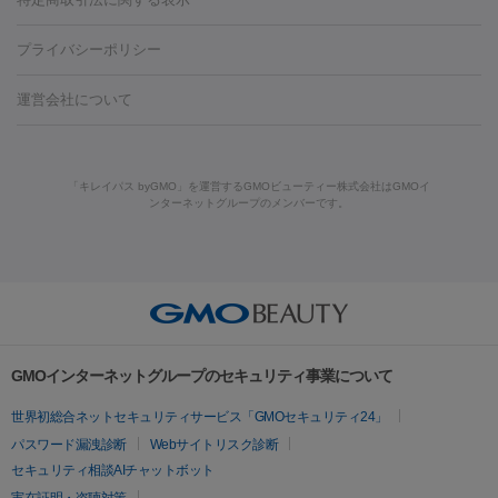
HIFU（ハイフ）
糸リフト
ショッピングリフト
オンダリフト
葉・船橋・市川
柏・松戸・流山
天神・薬院
札幌・大通
広
ダーゼ
サリチル酸マクロゴールピーリング
ボライト
幹細胞培
酸
唇ヒアルロン酸注射
水光注射（毛穴・ニキビ跡）
鼻ヒアル
藤沢駅
上大岡駅
上野駅
名古屋駅
西宮駅
札幌駅
金
島・福山・尾道など
秋田・横手
青森・八戸
高崎・渋川・前橋
養上清液
リジュラン
ジュベルック
プライバシーポリシー
ロン酸注射
医療脱毛（うなじ）
ヒアルロン酸注射（豊胸）
レ
痩身・ダイエット
沢駅
川越駅
京都駅
新大阪駅
下北沢駅
神戸駅
広島
など
津・伊勢
和歌山市
川越・南古谷・久喜
彦根・草津・
ーザー治療（黒ずみ）
医療脱毛（指）
ダイエット点滴・ ダイエ
脂肪溶解注射
BNLS・BNLS neo
カベリン
輪郭注射（MLM）
駅
川西池田駅
新潟駅
つくば駅
静岡駅
岐阜駅
長野
機器
運営会社について
高島
熊本・通町筋
金沢
その他
岡山・倉敷
高松
桑
ット注射
レーザーピーリング
レーザー治療（しみスポット照
脂肪冷却
リベルサス
ウゴービ
駅
名鉄一宮駅
佐世保駅
福井駅
甲府駅
長崎駅
松山
ルメッカ
プラズマシャワー
ウルトラセルQプラス
BBL光治
名・四日市
浜松・静岡
その他（我孫子など）
その他（函館な
射）
ベルベットスキン
レーザー治療（赤み改善）
マイクロボ
駅
山口駅
徳庵駅
大和西大寺駅
青梅駅
難波駅
新宿三
療
メディオスター
ジェネシス
ウルトラアクセント
ウルト
ど）
美肌
トックス（ボトックスリフト）
クリーニング
GLP-1
セラミッ
丁目駅
表参道駅
梅田駅
栄駅
あおば通駅
船橋駅
大通
「キレイパス byGMO」を運営するGMOビューティー株式会社はGMOイ
ラフォーマー（ウルトラフォーマーⅢ）
サーマクール
イントラ
美容点滴
美容注射
ケミカルピーリング
マッサージピール
ンターネットグループのメンバーです。
ク治療
医療脱毛（ヒゲ）
ポテンツァ
トラネキサム酸
ジェ
駅
二子玉川駅
宮前平駅
水道橋駅
御徒町駅
六浦駅
西
セル
イントラジェン
QスイッチYAGレーザー
Qスイッチルビ
イオン導入
エレクトロポレーション
レーザーピーリング
美
ントルマックスプロ
イボ取り
シミ取り
シミ取り（皮膚科）
宮北口駅
烏丸駅
大塚駅
浜松町駅
目黒駅
薬院駅
浜松
ーレーザー
ヴァンキッシュ
ミラドライ
フォトRF
アビクリ
容内服
ゼオスキン
ララピール
ハイドラジェントル
ルメッカ
ジェネシス
リジュラン
ラ
駅
東中野駅
元町駅
東山梨駅
三条駅
永福町駅
湘南海
ア
ウルセラ
ボルニューマ
イムライト
Vビーム
シルファーム
スネコス
インモード
岸公園駅
水戸駅
新横浜駅
中山寺駅
流山おおたかの森駅
疲労回復・健康
オリジオ
ミラノリピール
サーマジェン
リバースピール
その他
千里中央駅
佐々駅
西条駅
入間市駅
渋川駅
友江駅
プラセンタ注射
にんにく注射
オンダリフト
ジュベルック
ルビーフラクショナル
脂肪吸
リードファインリフト
肩こり注射
ドラッグデリバリー（ポテン
鯖江駅
由宇駅
和泉中央駅
今治駅
志都美駅
志木駅
GMOインターネットグループのセキュリティ事業について
引
VISIA肌診断
ボルニューマ
ソフウェーブ
モフィウス
ツァ）
医療脱毛
上田駅
新清洲駅
東銀座駅
上石神井駅
小松駅
県庁前
世界初総合ネットセキュリティサービス「GMOセキュリティ24」
ザーフ
ジャルプロ
ノーリス
デンシティ
脇ボトックス
医療脱毛（VIO）
駅
原宿駅
目白駅
医療脱毛
六本木駅
銀座一丁目駅
三ノ宮駅
牧
パスワード漏洩診断
Webサイトリスク診断
IPL
エラボトックス
肩ボトックス
リベルサス
イソトレチ
志駅
新宿御苑前駅
関内駅
四ツ橋駅
北新地駅
久屋大通
セキュリティ相談AIチャットボット
その他
ノイン
ピコトーニング
ピーリング
駅
大宮駅
五反田駅
湯島駅
港南中央駅
本川越駅
江坂
実在証明・盗聴対策