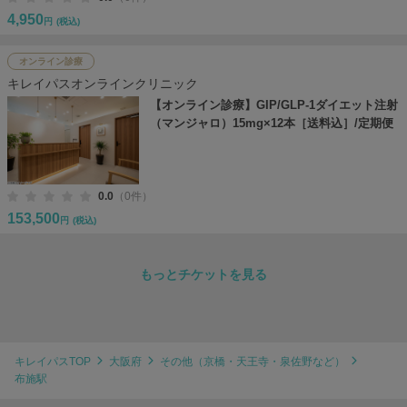
4,950
円
(税込)
オンライン診療
キレイパスオンラインクリニック
【オンライン診療】GIP/GLP-1ダイエット注射
（マンジャロ）15mg×12本［送料込］/定期便
0.0
（0件）
153,500
円
(税込)
もっとチケットを見る
キレイパスTOP
大阪府
その他（京橋・天王寺・泉佐野など）
布施駅