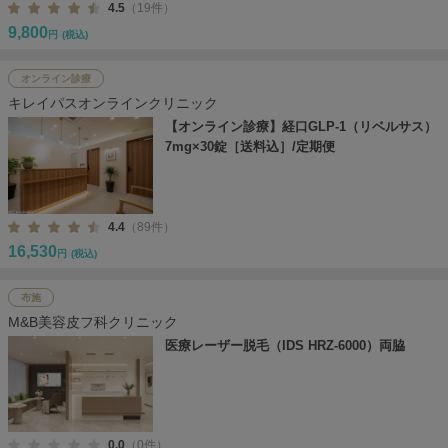
4.5
（19件）
9,800
円
(税込)
オンライン診療
キレイパスオンラインクリニック
【オンライン診療】経口GLP-1（リベルサス）
7mg×30錠［送料込］/定期便
4.4
（89件）
16,530
円
(税込)
布施
M&B美容皮フ科クリニック
医療レーザー脱毛（IDS HRZ-6000）両脇
0.0
（0件）