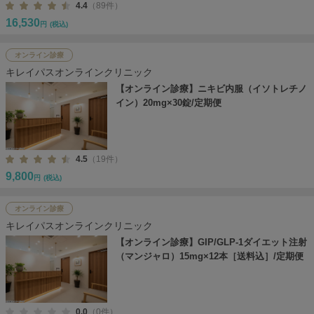
4.4
（89件）
16,530
円
(税込)
オンライン診療
キレイパスオンラインクリニック
【オンライン診療】ニキビ内服（イソトレチノ
イン）20mg×30錠/定期便
4.5
（19件）
9,800
円
(税込)
オンライン診療
キレイパスオンラインクリニック
【オンライン診療】GIP/GLP-1ダイエット注射
（マンジャロ）15mg×12本［送料込］/定期便
0.0
（0件）