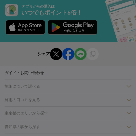
アプリからの購入は
いつでもポイント5倍！
シェア
ガイド・お問い合わせ
施術について調べる
施術の口コミを見る
美白
白玉点滴・白玉注射
高濃度ビタミンC点滴
美容内服
フォトフェイシャルM22
フラクショナルレーザー
レーザートーニ
東京都のエリアから探す
ング
ケミカルピーリング
プラセンタ注射
イオン導入
しみ・そばかす・肝斑
銀座・有楽町・新橋・日本橋
大阪・梅田・淀屋橋
神戸・三ノ
愛知県の駅から探す
HIFU（ハイフ）
白玉点滴・白玉注射
高濃度ビタミンC点滴
フォトフェイシャル
レーザートーニング
ピコレーザートーニン
宮・岡本
京都・烏丸
横浜・関内
その他（藤森・八幡など）
糸リフト
ボトックス
ボツリヌストキシン
エレクトロポレー