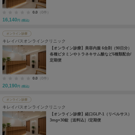
0.0
（0件）
16,140
円
(税込)
オンライン診療
キレイパスオンラインクリニック
【オンライン診療】美容内服 6合剤（90日分）
各種ビタミンやトラネキサム酸など6種類配合/
定期便
0.0
（0件）
20,190
円
(税込)
オンライン診療
キレイパスオンラインクリニック
【オンライン診療】経口GLP-1（リベルサス）
3mg×30錠［送料込］/定期便