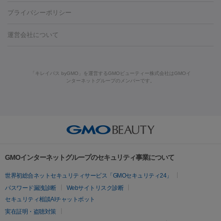
藤沢駅
上大岡駅
上野駅
名古屋駅
西宮駅
札幌駅
金
島・福山・尾道など
秋田・横手
青森・八戸
高崎・渋川・前橋
養上清液
プライバシーポリシー
ロン酸注射
医療脱毛（うなじ）
ヒアルロン酸注射（豊胸）
レ
痩身・ダイエット
沢駅
川越駅
京都駅
新大阪駅
下北沢駅
神戸駅
広島
など
津・伊勢
和歌山市
川越・南古谷・久喜
彦根・草津・
ーザー治療（黒ずみ）
医療脱毛（指）
ダイエット点滴・ ダイエ
脂肪溶解注射
BNLS・BNLS neo
カベリン
輪郭注射（MLM）
駅
川西池田駅
新潟駅
つくば駅
静岡駅
岐阜駅
長野
機器
運営会社について
高島
熊本・通町筋
金沢
その他
岡山・倉敷
高松
桑
ット注射
レーザーピーリング
レーザー治療（しみスポット照
脂肪冷却
駅
名鉄一宮駅
佐世保駅
福井駅
甲府駅
長崎駅
松山
ルメッカ
プラズマシャワー
ウルトラセルQプラス
BBL光治
名・四日市
浜松・静岡
その他（我孫子など）
その他（函館な
射）
ベルベットスキン
レーザー治療（赤み改善）
マイクロボ
駅
山口駅
徳庵駅
大和西大寺駅
青梅駅
難波駅
新宿三
療
メディオスター
ジェネシス
ウルトラアクセント
ウルト
ど）
美肌
トックス（ボトックスリフト）
クリーニング
GLP-1
セラミッ
丁目駅
表参道駅
梅田駅
栄駅
あおば通駅
船橋駅
大通
「キレイパス byGMO」を運営するGMOビューティー株式会社はGMOイ
ラフォーマー（ウルトラフォーマーⅢ）
サーマクール
イントラ
美容点滴
美容注射
ケミカルピーリング
マッサージピール
ンターネットグループのメンバーです。
ク治療
医療脱毛（ヒゲ）
ポテンツァ
トラネキサム酸
ジェ
駅
二子玉川駅
宮前平駅
水道橋駅
御徒町駅
六浦駅
西
セル
イントラジェン
QスイッチYAGレーザー
Qスイッチルビ
イオン導入
エレクトロポレーション
レーザーピーリング
美
ントルマックスプロ
イボ取り
シミ取り
シミ取り（皮膚科）
宮北口駅
烏丸駅
大塚駅
浜松町駅
目黒駅
薬院駅
浜松
ーレーザー
ヴァンキッシュ
ミラドライ
フォトRF
容内服
ハイドラジェントル
ルメッカ
ジェネシス
リジュラン
ラ
駅
東中野駅
元町駅
東山梨駅
三条駅
永福町駅
湘南海
イムライト
Vビーム
シルファーム
スネコス
インモード
その他
岸公園駅
水戸駅
新横浜駅
中山寺駅
流山おおたかの森駅
疲労回復・健康
オリジオ
ミラノリピール
サーマジェン
リバースピール
リードファインリフト
肩こり注射
ドラッグデリバリー（ポテン
千里中央駅
佐々駅
西条駅
入間市駅
渋川駅
友江駅
プラセンタ注射
にんにく注射
オンダリフト
ジュベルック
ルビーフラクショナル
脂肪吸
ツァ）
鯖江駅
由宇駅
和泉中央駅
今治駅
志都美駅
志木駅
GMOインターネットグループのセキュリティ事業について
引
VISIA肌診断
ボルニューマ
ソフウェーブ
モフィウス
医療脱毛
上田駅
新清洲駅
東銀座駅
上石神井駅
小松駅
県庁前
世界初総合ネットセキュリティサービス「GMOセキュリティ24」
ザーフ
ジャルプロ
ノーリス
デンシティ
脇ボトックス
医療脱毛（VIO）
駅
原宿駅
目白駅
医療脱毛
六本木駅
銀座一丁目駅
三ノ宮駅
牧
パスワード漏洩診断
Webサイトリスク診断
IPL
エラボトックス
肩ボトックス
リベルサス
イソトレチ
志駅
新宿御苑前駅
関内駅
四ツ橋駅
北新地駅
久屋大通
セキュリティ相談AIチャットボット
その他
ノイン
ピコトーニング
ピーリング
駅
大宮駅
五反田駅
湯島駅
港南中央駅
本川越駅
江坂
実在証明・盗聴対策
二重埋没
アートメイク
ガミースマイル治療
オフィスホワイト