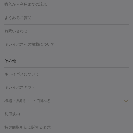
博多駅
秋田駅
青森駅
宇都宮駅
和歌山大学前駅
草津駅
グ
フォトシルクプラス
美容内服
購入から利用までの流れ
川崎・宮前平・青葉台
西宮・芦屋・尼崎
渋谷・表参道・原宿
ション
ダーマペン
ピコフラクショナルレーザー
ピコレーザー
通町筋駅
岡山駅
高松駅
桑名駅
我孫子駅
函館駅
伊
心斎橋・難波・四ツ橋
新宿・代々木・大久保
川西・宝塚
藤
トーニング
ハイドラフェイシャル
マッサージピール
脂肪溶解
よくあるご質問
しわ・たるみ
勢市駅
大分駅
姫路駅
郡元駅
徳島駅
戸出駅
野芥駅
沢・鎌倉・厚木
新大阪・江坂・豊中
その他（大和・上大岡・六
注射
美容点滴・美容注射
フォトRF
PRP皮膚再生療法
脂肪
ヒアルロン酸注射
郡山駅
戸畑駅
ボトックス注射
鹿児島駅
神田駅
ボツリヌストキシン注射
津駅
熊本駅
藤森
水
浦など）
その他（姫路）
その他（京橋・天王寺・泉佐野など）
お問い合わせ
冷却
医療脱毛（顔）
医療脱毛（全身）
医療脱毛（あし）
光注射
駅
代々木駅
PRP皮膚再生療法
小田原駅
笹塚駅
RF治療（テノール）
宮崎駅
松井山手駅
スネコス注射
直江
赤坂・六本木・広尾
池袋・大塚・高田馬場
恵比寿・目黒・中目
医療脱毛（VIO）
水光注射（ハリ・美肌）
レーザー治療（ハ
駅
美容内服
津山駅
倉吉駅
新旭駅
平塚駅
烏山駅
紀伊駅
久
キレイパスへの掲載について
黒
品川・浜松町・五反田
飯田橋・市ヶ谷・永田町
上野・秋葉
リ・美肌）
光治療（フォトフェイシャルなど）
アートメイク
里浜駅
都城駅
香椎花園前駅
彦根駅
千歳駅
敦賀駅
江
原・北千住
自由が丘・二子玉川・学芸大学
中野・吉祥寺・立川
毛穴・ニキビ跡
BNLS
二重埋没
医療脱毛（背中）
医療脱毛（うで）
医療
別駅
亀岡駅
南延岡駅
宝塚駅
下大利駅
岩見沢駅
善通
その他
下北沢・成城学園前・町田
その他（豊洲・赤羽・練馬など）
奈
フラクショナルレーザー
ピコフラクショナルレーザー
ダーマペ
脱毛（脇）
にんにく注射
ピアス穴あけ
AGA
医療脱毛
寺駅
旭川駅
倉敷駅
上野幌駅
藤代駅
鶴岡駅
下館駅
良・生駒・橿原
鹿児島・郡元
岐阜・大垣・各務ヶ原
新潟・三
ン
ハイドラフェイシャル
ベルベットスキン
ポテンツァ
美
キレイパスについて
（胸）
ほくろ・いぼ切除
レーザー治療（ほくろ・いぼ除去）
帯広駅
膳所駅
玉名駅
西鉄久留米駅
米沢駅
小倉駅
条
所沢・入間
徳島市
山梨・甲府
つくば・水戸
長野・松
容内服
タトゥー除去
医療痩身
傷跡治療
医療脱毛（おなか）
疲
高岡駅
佐賀駅
富山駅
若松駅
福知山駅
桂駅
仙川
キレイパスギフト
本・佐久平
大分・別府
富山・高岡
その他（北九州・野芥な
労回復点滴・疲労回復注射
くま治療
切開施術
デリケートゾー
駅
浅草駅
千歳烏山駅
調布駅
米子駅
大和駅
新木屋瀬
ど）
松山・今治
福島・郡山
宮崎・都城など
長崎・佐世
ほくろ・いぼ
ンケア
ホワイトニング
わきが治療
カベリン
隆鼻術
医療
機器・薬剤について調べる
駅
所沢駅
高知駅
近鉄四日市駅
水道町駅
銀座駅
池袋
保
佐賀・唐津
高知・南国
山形・米沢
福井・坂井・鯖江
CO2レーザー
脱毛（お尻）
ショッピングリフト
ガミースマイル治療
レーザ
駅
横浜駅
新宿駅
渋谷駅
自由が丘駅
中野駅
仙台駅
鳥取・米子・倉吉
松江
下関・柳井・岩国
宇都宮・烏山
利用規約
薬剤
ー治療（しみ・くすみ）
水光注射（しみ・くすみ）
RF治療
レ
美栄橋駅
浦和駅
心斎橋駅
大阪駅
柏駅
赤坂駅
天神
小顔・フェイスライン
名古屋・栄・金山
博多
仙台
那覇
大宮・浦和・戸田
千
リジェノックス
クレヴィエル
ファットインパクト
ヒアルロニ
ーザー治療（毛穴・ニキビ跡）
涙袋ヒアルロン酸
顎ヒアルロン
駅
千葉駅
高崎駅
川崎駅
恵比寿駅
品川駅
飯田橋駅
特定商取引法に関する表示
HIFU（ハイフ）
糸リフト
ショッピングリフト
葉・船橋・市川
柏・松戸・流山
天神・薬院
札幌・大通
広
ダーゼ
サリチル酸マクロゴールピーリング
ボライト
幹細胞培
酸
唇ヒアルロン酸注射
水光注射（毛穴・ニキビ跡）
鼻ヒアル