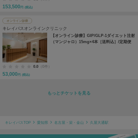
153,500
円
(税込)
オンライン診療
キレイパスオンラインクリニック
【オンライン診療】GIP/GLP-1ダイエット注射
（マンジャロ）15mg×4本［送料込］/定期便
0.0
（0件）
53,000
円
(税込)
もっとチケットを見る
キレイパスTOP
愛知県
名古屋・栄・金山
久屋大通駅