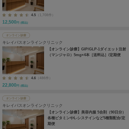
4.5
（1,708件）
12,500
円
(税込)
オンライン診療
キレイパスオンラインクリニック
【オンライン診療】GIP/GLP-1ダイエット注射
（マンジャロ）5mg×4本［送料込］/定期便
4.6
（486件）
22,800
円
(税込)
オンライン診療
キレイパスオンラインクリニック
【オンライン診療】美容内服 5合剤（90日分）
各種ビタミンやL-システインなど5種類配合/定
期便