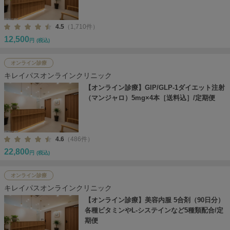
4.5
（1,710件）
12,500
円
(税込)
オンライン診療
キレイパスオンラインクリニック
【オンライン診療】GIP/GLP-1ダイエット注射
（マンジャロ）5mg×4本［送料込］/定期便
4.6
（486件）
22,800
円
(税込)
オンライン診療
キレイパスオンラインクリニック
【オンライン診療】美容内服 5合剤（90日分）
各種ビタミンやL-システインなど5種類配合/定
期便