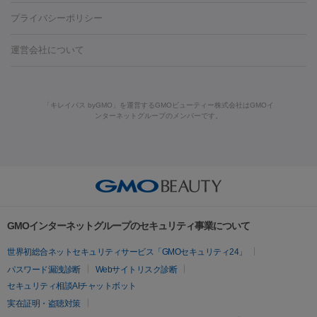
藤沢駅
上大岡駅
上野駅
名古屋駅
西宮駅
札幌駅
金
島・福山・尾道など
秋田・横手
青森・八戸
高崎・渋川・前橋
養上清液
プライバシーポリシー
ロン酸注射
医療脱毛（うなじ）
ヒアルロン酸注射（豊胸）
レ
痩身・ダイエット
沢駅
川越駅
京都駅
新大阪駅
下北沢駅
神戸駅
広島
など
津・伊勢
和歌山市
川越・南古谷・久喜
彦根・草津・
ーザー治療（黒ずみ）
医療脱毛（指）
ダイエット点滴・ ダイエ
脂肪溶解注射
BNLS・BNLS neo
カベリン
輪郭注射（MLM）
駅
川西池田駅
新潟駅
つくば駅
静岡駅
岐阜駅
長野
機器
運営会社について
高島
熊本・通町筋
金沢
その他
岡山・倉敷
高松
桑
ット注射
レーザーピーリング
レーザー治療（しみスポット照
脂肪冷却
駅
名鉄一宮駅
佐世保駅
福井駅
甲府駅
長崎駅
松山
ルメッカ
プラズマシャワー
ウルトラセルQプラス
BBL光治
名・四日市
浜松・静岡
その他（我孫子など）
その他（函館な
射）
ベルベットスキン
レーザー治療（赤み改善）
マイクロボ
駅
山口駅
徳庵駅
大和西大寺駅
青梅駅
難波駅
新宿三
療
メディオスター
ジェネシス
ウルトラアクセント
ウルト
ど）
美肌
トックス（ボトックスリフト）
クリーニング
GLP-1
セラミッ
丁目駅
表参道駅
梅田駅
栄駅
あおば通駅
船橋駅
大通
「キレイパス byGMO」を運営するGMOビューティー株式会社はGMOイ
ラフォーマー（ウルトラフォーマーⅢ）
サーマクール
イントラ
美容点滴
美容注射
ケミカルピーリング
マッサージピール
ンターネットグループのメンバーです。
ク治療
医療脱毛（ヒゲ）
ポテンツァ
トラネキサム酸
ジェ
駅
二子玉川駅
宮前平駅
水道橋駅
御徒町駅
六浦駅
西
セル
イントラジェン
QスイッチYAGレーザー
Qスイッチルビ
イオン導入
エレクトロポレーション
レーザーピーリング
美
ントルマックスプロ
イボ取り
シミ取り
シミ取り（皮膚科）
宮北口駅
烏丸駅
大塚駅
浜松町駅
目黒駅
薬院駅
浜松
ーレーザー
ヴァンキッシュ
ミラドライ
フォトRF
容内服
ハイドラジェントル
ルメッカ
ジェネシス
リジュラン
ラ
駅
東中野駅
元町駅
東山梨駅
三条駅
永福町駅
湘南海
イムライト
Vビーム
シルファーム
スネコス
インモード
その他
岸公園駅
水戸駅
新横浜駅
中山寺駅
流山おおたかの森駅
疲労回復・健康
オリジオ
ミラノリピール
サーマジェン
リバースピール
リードファインリフト
肩こり注射
ドラッグデリバリー（ポテン
千里中央駅
佐々駅
西条駅
入間市駅
渋川駅
友江駅
プラセンタ注射
にんにく注射
オンダリフト
ジュベルック
ルビーフラクショナル
脂肪吸
ツァ）
鯖江駅
由宇駅
和泉中央駅
今治駅
志都美駅
志木駅
GMOインターネットグループのセキュリティ事業について
引
VISIA肌診断
ボルニューマ
ソフウェーブ
モフィウス
医療脱毛
上田駅
新清洲駅
東銀座駅
上石神井駅
小松駅
県庁前
世界初総合ネットセキュリティサービス「GMOセキュリティ24」
ザーフ
ジャルプロ
ノーリス
デンシティ
脇ボトックス
医療脱毛（VIO）
駅
原宿駅
目白駅
医療脱毛
六本木駅
銀座一丁目駅
三ノ宮駅
牧
パスワード漏洩診断
Webサイトリスク診断
IPL
エラボトックス
肩ボトックス
リベルサス
イソトレチ
志駅
新宿御苑前駅
関内駅
四ツ橋駅
北新地駅
久屋大通
セキュリティ相談AIチャットボット
その他
ノイン
ピコトーニング
ピーリング
駅
大宮駅
五反田駅
湯島駅
港南中央駅
本川越駅
江坂
実在証明・盗聴対策
二重埋没
アートメイク
ガミースマイル治療
オフィスホワイト