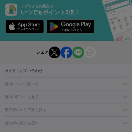
アプリからの購入は
いつでもポイント5倍！
シェア
ガイド・お問い合わせ
施術について調べる
施術の口コミを見る
美白
白玉点滴・白玉注射
高濃度ビタミンC点滴
美容内服
フォトフェイシャルM22
フラクショナルレーザー
レーザートーニ
東京都のエリアから探す
ング
ケミカルピーリング
プラセンタ注射
イオン導入
しみ・そばかす・肝斑
銀座・有楽町・新橋・日本橋
大阪・梅田・淀屋橋
神戸・三ノ
東京都の駅から探す
HIFU（ハイフ）
白玉点滴・白玉注射
高濃度ビタミンC点滴
フォトフェイシャル
レーザートーニング
ピコレーザートーニン
宮・岡本
京都・烏丸
横浜・関内
その他（藤森・八幡など）
糸リフト
ボトックス
ボツリヌストキシン
エレクトロポレー