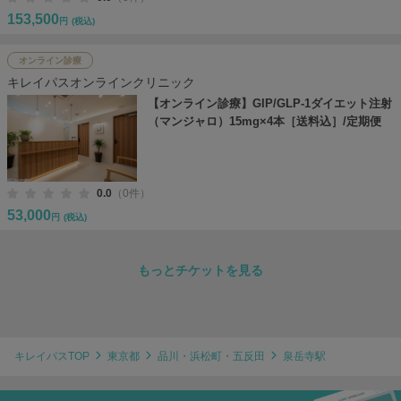
153,500
円
(税込)
オンライン診療
キレイパスオンラインクリニック
【オンライン診療】GIP/GLP-1ダイエット注射
（マンジャロ）15mg×4本［送料込］/定期便
0.0
（0件）
53,000
円
(税込)
もっとチケットを見る
キレイパスTOP
東京都
品川・浜松町・五反田
泉岳寺駅