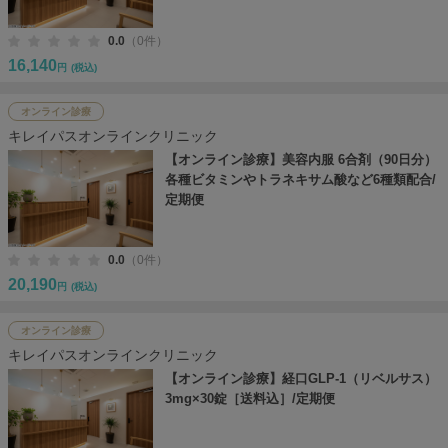
0.0
（0件）
16,140
円
(税込)
オンライン診療
キレイパスオンラインクリニック
【オンライン診療】美容内服 6合剤（90日分）
各種ビタミンやトラネキサム酸など6種類配合/
定期便
0.0
（0件）
20,190
円
(税込)
オンライン診療
キレイパスオンラインクリニック
【オンライン診療】経口GLP-1（リベルサス）
3mg×30錠［送料込］/定期便