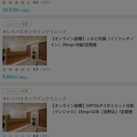
4.4
（89件）
16,530
円
(税込)
オンライン診療
キレイパスオンラインクリニック
【オンライン診療】ニキビ内服（イソトレチノ
イン）20mg×30錠/定期便
4.5
（19件）
9,800
円
(税込)
オンライン診療
キレイパスオンラインクリニック
【オンライン診療】GIP/GLP-1ダイエット注射
（マンジャロ）15mg×12本［送料込］/定期便
0.0
（0件）