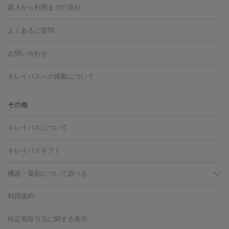
博多駅
秋田駅
青森駅
宇都宮駅
和歌山大学前駅
草津駅
グ
フォトシルクプラス
美容内服
購入から利用までの流れ
川崎・宮前平・青葉台
西宮・芦屋・尼崎
渋谷・表参道・原宿
ション
ダーマペン
ピコフラクショナルレーザー
ピコレーザー
通町筋駅
岡山駅
高松駅
桑名駅
我孫子駅
函館駅
伊
心斎橋・難波・四ツ橋
新宿・代々木・大久保
川西・宝塚
藤
トーニング
ハイドラフェイシャル
マッサージピール
脂肪溶解
よくあるご質問
しわ・たるみ
勢市駅
大分駅
姫路駅
郡元駅
徳島駅
戸出駅
野芥駅
沢・鎌倉・厚木
新大阪・江坂・豊中
その他（大和・上大岡・六
注射
美容点滴・美容注射
フォトRF
PRP皮膚再生療法
脂肪
ヒアルロン酸注射
郡山駅
戸畑駅
ボトックス注射
鹿児島駅
神田駅
ボツリヌストキシン注射
津駅
熊本駅
藤森
水
浦など）
その他（姫路）
その他（京橋・天王寺・泉佐野など）
お問い合わせ
冷却
医療脱毛（顔）
医療脱毛（全身）
医療脱毛（あし）
光注射
駅
代々木駅
PRP皮膚再生療法
小田原駅
笹塚駅
RF治療（テノール）
宮崎駅
松井山手駅
スネコス注射
直江
赤坂・六本木・広尾
池袋・大塚・高田馬場
恵比寿・目黒・中目
医療脱毛（VIO）
水光注射（ハリ・美肌）
レーザー治療（ハ
駅
美容内服
津山駅
倉吉駅
新旭駅
平塚駅
烏山駅
紀伊駅
久
キレイパスへの掲載について
黒
品川・浜松町・五反田
飯田橋・市ヶ谷・永田町
上野・秋葉
リ・美肌）
光治療（フォトフェイシャルなど）
アートメイク
里浜駅
都城駅
香椎花園前駅
彦根駅
千歳駅
敦賀駅
江
原・北千住
自由が丘・二子玉川・学芸大学
中野・吉祥寺・立川
毛穴・ニキビ跡
BNLS
二重埋没
医療脱毛（背中）
医療脱毛（うで）
医療
別駅
亀岡駅
南延岡駅
宝塚駅
下大利駅
岩見沢駅
善通
その他
下北沢・成城学園前・町田
その他（豊洲・赤羽・練馬など）
奈
フラクショナルレーザー
ピコフラクショナルレーザー
ダーマペ
脱毛（脇）
にんにく注射
ピアス穴あけ
AGA
医療脱毛
寺駅
旭川駅
倉敷駅
上野幌駅
藤代駅
鶴岡駅
下館駅
良・生駒・橿原
鹿児島・郡元
岐阜・大垣・各務ヶ原
新潟・三
ン
ハイドラフェイシャル
ベルベットスキン
ポテンツァ
美
キレイパスについて
（胸）
ほくろ・いぼ切除
レーザー治療（ほくろ・いぼ除去）
帯広駅
膳所駅
玉名駅
西鉄久留米駅
米沢駅
小倉駅
条
所沢・入間
徳島市
山梨・甲府
つくば・水戸
長野・松
容内服
タトゥー除去
医療痩身
傷跡治療
医療脱毛（おなか）
疲
高岡駅
佐賀駅
富山駅
若松駅
福知山駅
桂駅
仙川
キレイパスギフト
本・佐久平
大分・別府
富山・高岡
その他（北九州・野芥な
労回復点滴・疲労回復注射
くま治療
切開施術
デリケートゾー
駅
浅草駅
千歳烏山駅
調布駅
米子駅
大和駅
新木屋瀬
ど）
松山・今治
福島・郡山
宮崎・都城など
長崎・佐世
ほくろ・いぼ
ンケア
ホワイトニング
わきが治療
カベリン
隆鼻術
医療
機器・薬剤について調べる
駅
所沢駅
高知駅
近鉄四日市駅
水道町駅
銀座駅
池袋
保
佐賀・唐津
高知・南国
山形・米沢
福井・坂井・鯖江
CO2レーザー
脱毛（お尻）
ショッピングリフト
ガミースマイル治療
レーザ
駅
横浜駅
新宿駅
渋谷駅
自由が丘駅
中野駅
仙台駅
鳥取・米子・倉吉
松江
下関・柳井・岩国
宇都宮・烏山
利用規約
薬剤
ー治療（しみ・くすみ）
水光注射（しみ・くすみ）
RF治療
レ
美栄橋駅
浦和駅
心斎橋駅
大阪駅
柏駅
赤坂駅
天神
小顔・フェイスライン
名古屋・栄・金山
博多
仙台
那覇
大宮・浦和・戸田
千
リジェノックス
クレヴィエル
ファットインパクト
ヒアルロニ
ーザー治療（毛穴・ニキビ跡）
涙袋ヒアルロン酸
顎ヒアルロン
駅
千葉駅
高崎駅
川崎駅
恵比寿駅
品川駅
飯田橋駅
特定商取引法に関する表示
HIFU（ハイフ）
糸リフト
ショッピングリフト
葉・船橋・市川
柏・松戸・流山
天神・薬院
札幌・大通
広
ダーゼ
サリチル酸マクロゴールピーリング
ボライト
幹細胞培
酸
唇ヒアルロン酸注射
水光注射（毛穴・ニキビ跡）
鼻ヒアル