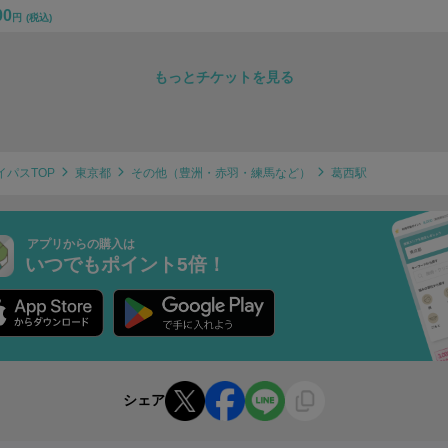
00
円
(税込)
もっとチケットを見る
イパスTOP
東京都
その他（豊洲・赤羽・練馬など）
葛西駅
アプリからの購入は
いつでもポイント5倍！
シェア