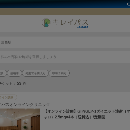
葛西駅
悩みの部位や施術を選択しましょう
価格帯
何度でも購入可
即時予約可
53
チケット：
件
ライン診療
イパスオンラインクリニック
【オンライン診療】GIP/GLP-1ダイエット注射（
ャロ）2.5mg×4本［送料込］/定期便