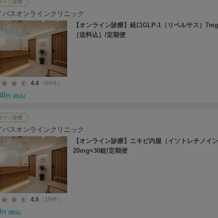
ライン診療
イパスオンラインクリニック
【オンライン診療】経口GLP-1（リベルサス）7mg
［送料込］/定期便
4.4
（89件）
30
円
(税込)
ライン診療
イパスオンラインクリニック
【オンライン診療】ニキビ内服（イソトレチノイ
20mg×30錠/定期便
4.5
（19件）
0
円
(税込)