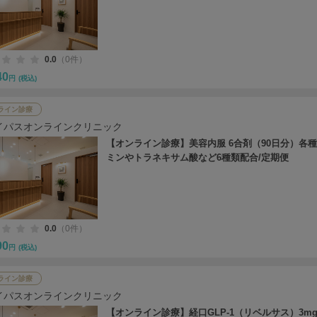
0.0
（0件）
40
円
(税込)
ライン診療
イパスオンラインクリニック
【オンライン診療】美容内服 6合剤（90日分）各
ミンやトラネキサム酸など6種類配合/定期便
0.0
（0件）
90
円
(税込)
ライン診療
イパスオンラインクリニック
【オンライン診療】経口GLP-1（リベルサス）3mg