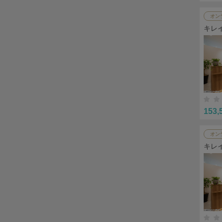
オン
キレ
153,
オン
キレ