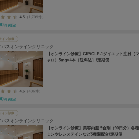
4.5
（1,709件）
00
円
(税込)
ライン診療
イパスオンラインクリニック
【オンライン診療】GIP/GLP-1ダイエット注射（
ャロ）5mg×4本［送料込］/定期便
4.6
（486件）
00
円
(税込)
ライン診療
イパスオンラインクリニック
【オンライン診療】美容内服 5合剤（90日分）各
ミンやL-システインなど5種類配合/定期便