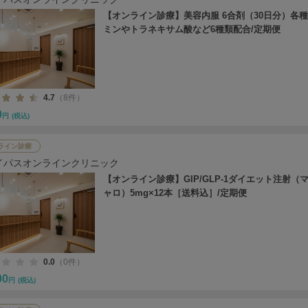
【オンライン診療】美容内服 6合剤（30日分）各
ミンやトラネキサム酸など6種類配合/定期便
4.7
（8件）
0
円
(税込)
ライン診療
イパスオンラインクリニック
【オンライン診療】GIP/GLP-1ダイエット注射（
ャロ）5mg×12本［送料込］/定期便
0.0
（0件）
00
円
(税込)