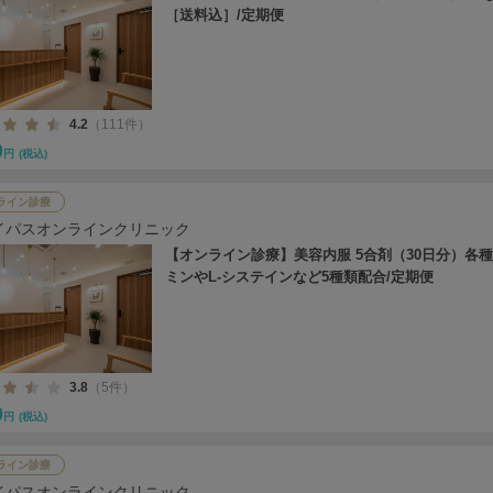
［送料込］/定期便
4.2
（111件）
0
円
(税込)
ライン診療
イパスオンラインクリニック
【オンライン診療】美容内服 5合剤（30日分）各
ミンやL-システインなど5種類配合/定期便
3.8
（5件）
0
円
(税込)
ライン診療
イパスオンラインクリニック