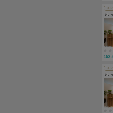
オン
キレ
153,
オン
キレ