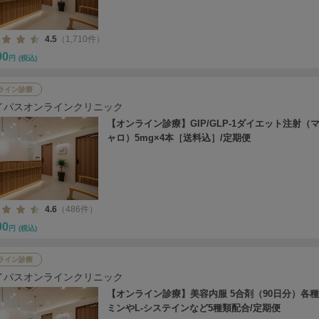
4.5
（1,710件）
00
円
(税込)
ライン診療
イパスオンラインクリニック
【オンライン診療】GIP/GLP-1ダイエット注射（
ャロ）5mg×4本［送料込］/定期便
4.6
（486件）
00
円
(税込)
ライン診療
イパスオンラインクリニック
【オンライン診療】美容内服 5合剤（90日分）各
ミンやL-システインなど5種類配合/定期便