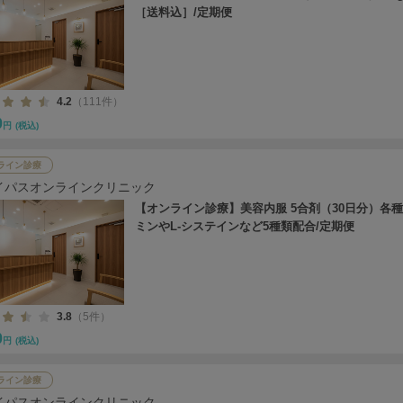
［送料込］/定期便
4.2
（111件）
0
円
(税込)
ライン診療
イパスオンラインクリニック
【オンライン診療】美容内服 5合剤（30日分）各
ミンやL-システインなど5種類配合/定期便
3.8
（5件）
0
円
(税込)
ライン診療
イパスオンラインクリニック