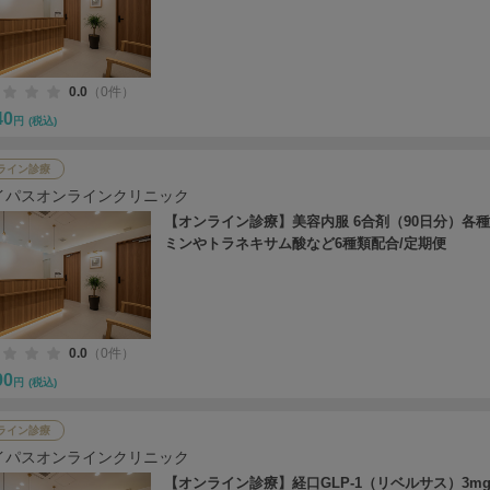
0.0
（0件）
40
円
(税込)
ライン診療
イパスオンラインクリニック
【オンライン診療】美容内服 6合剤（90日分）各
ミンやトラネキサム酸など6種類配合/定期便
0.0
（0件）
90
円
(税込)
ライン診療
イパスオンラインクリニック
【オンライン診療】経口GLP-1（リベルサス）3mg