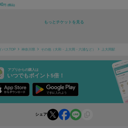
00
円
(税込)
もっとチケットを見る
イパスTOP
神奈川県
その他（大和・上大岡・六浦など）
上大岡駅
アプリからの購入は
いつでもポイント5倍！
シェア