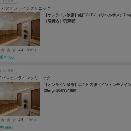
ライン診療
イパスオンラインクリニック
【オンライン診療】経口GLP-1（リベルサス）7mg
［送料込］/定期便
4.4
（89件）
30
円
(税込)
ライン診療
イパスオンラインクリニック
【オンライン診療】ニキビ内服（イソトレチノイ
20mg×30錠/定期便
4.5
（19件）
0
円
(税込)