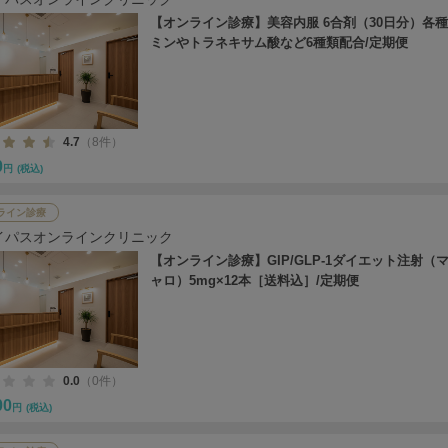
【オンライン診療】美容内服 6合剤（30日分）各
ミンやトラネキサム酸など6種類配合/定期便
4.7
（8件）
0
円
(税込)
ライン診療
イパスオンラインクリニック
【オンライン診療】GIP/GLP-1ダイエット注射（
ャロ）5mg×12本［送料込］/定期便
0.0
（0件）
00
円
(税込)