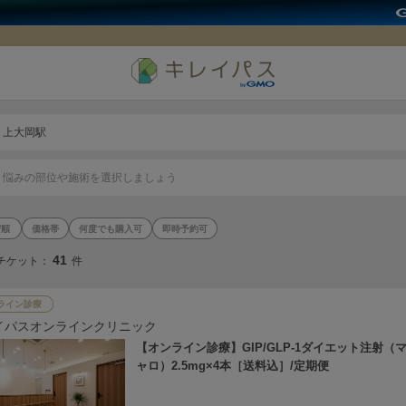
上大岡駅
悩みの部位や施術を選択しましょう
価格帯
何度でも購入可
即時予約可
41
チケット：
件
ライン診療
イパスオンラインクリニック
【オンライン診療】GIP/GLP-1ダイエット注射（
ャロ）2.5mg×4本［送料込］/定期便