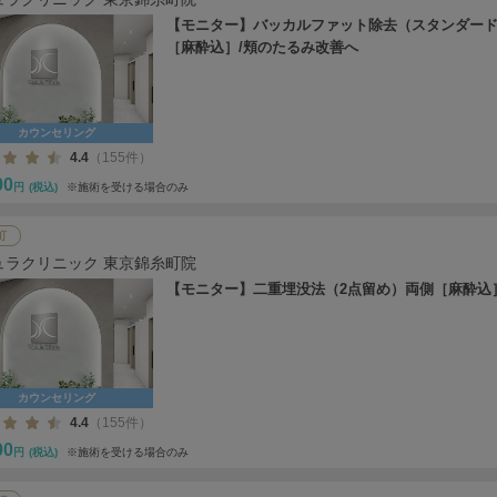
【モニター】バッカルファット除去（スタンダー
［麻酔込］/頬のたるみ改善へ
カウンセリング
4.4
（155件）
00
円
(税込)
※施術を受ける場合のみ
町
ュラクリニック 東京錦糸町院
【モニター】二重埋没法（2点留め）両側［麻酔込
カウンセリング
4.4
（155件）
00
円
(税込)
※施術を受ける場合のみ