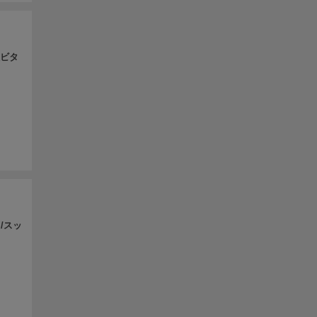
種ビタ
/スッ