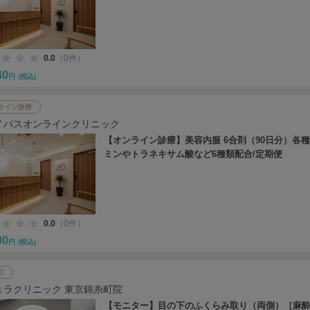
0.0
（0件）
40
円
(税込)
ライン診療
イパスオンラインクリニック
【オンライン診療】美容内服 6合剤（90日分）各
ミンやトラネキサム酸など6種類配合/定期便
0.0
（0件）
90
円
(税込)
町
ュラクリニック 東京錦糸町院
【モニター】目の下のふくらみ取り（両側）［麻酔