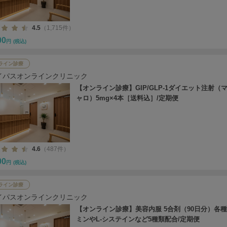
4.5
（1,715件）
00
円
(税込)
ライン診療
イパスオンラインクリニック
【オンライン診療】GIP/GLP-1ダイエット注射（
ャロ）5mg×4本［送料込］/定期便
4.6
（487件）
00
円
(税込)
ライン診療
イパスオンラインクリニック
【オンライン診療】美容内服 5合剤（90日分）各
ミンやL-システインなど5種類配合/定期便