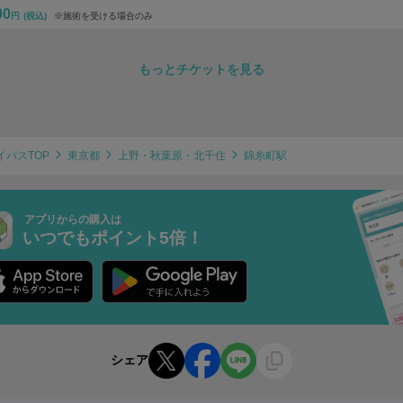
00
円
(税込)
※施術を受ける場合のみ
もっとチケットを見る
イパスTOP
東京都
上野・秋葉原・北千住
錦糸町駅
アプリからの購入は
いつでもポイント5倍！
シェア