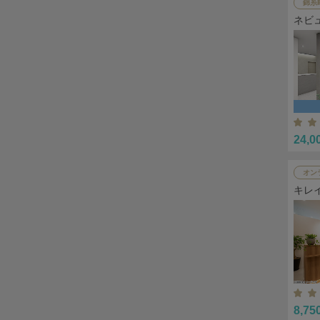
錦糸
ネビ
24,0
オン
キレ
8,75