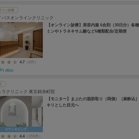
ライン診療
イパスオンラインクリニック
【オンライン診療】美容内服 6合剤（30日分）各
ミンやトラネキサム酸など6種類配合/定期便
4.7
（8件）
0
円
(税込)
町
ュラクリニック 東京錦糸町院
【モニター】まぶたの脂肪取り（両側）［麻酔込］
キリとした目元へ
カウンセリング
4.4
（155件）