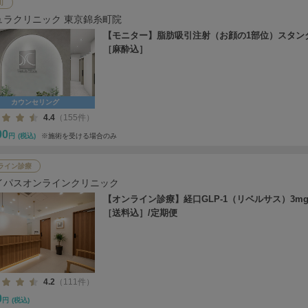
町
ュラクリニック 東京錦糸町院
【モニター】脂肪吸引注射（お顔の1部位）スタン
［麻酔込］
カウンセリング
4.4
（155件）
00
円
(税込)
※施術を受ける場合のみ
ライン診療
イパスオンラインクリニック
【オンライン診療】経口GLP-1（リベルサス）3mg
［送料込］/定期便
4.2
（111件）
0
円
(税込)