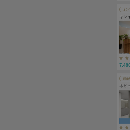
オン
キレ
7,48
錦糸
ネビ