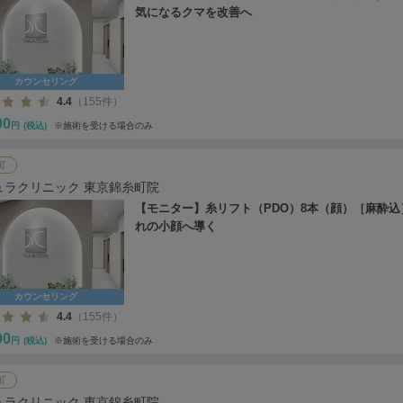
気になるクマを改善へ
カウンセリング
4.4
（155件）
00
円
(税込)
※施術を受ける場合のみ
町
ュラクリニック 東京錦糸町院
【モニター】糸リフト（PDO）8本（顔）［麻酔込
れの小顔へ導く
カウンセリング
4.4
（155件）
00
円
(税込)
※施術を受ける場合のみ
町
ュラクリニック 東京錦糸町院