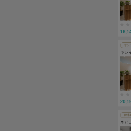
16,1
オン
キレ
20,1
錦糸
ネビ