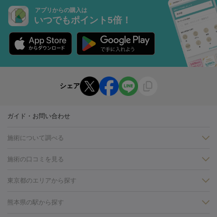
アプリからの購入は
いつでもポイント5倍！
シェア
ガイド・お問い合わせ
施術について調べる
施術の口コミを見る
美白
白玉点滴・白玉注射
高濃度ビタミンC点滴
美容内服
フォトフェイシャルM22
フラクショナルレーザー
レーザートーニ
東京都のエリアから探す
ング
ケミカルピーリング
プラセンタ注射
イオン導入
しみ・そばかす・肝斑
銀座・有楽町・新橋・日本橋
大阪・梅田・淀屋橋
神戸・三ノ
熊本県の駅から探す
HIFU（ハイフ）
白玉点滴・白玉注射
高濃度ビタミンC点滴
フォトフェイシャル
レーザートーニング
ピコレーザートーニン
宮・岡本
京都・烏丸
横浜・関内
その他（藤森・八幡など）
糸リフト
ボトックス
ボツリヌストキシン
エレクトロポレー