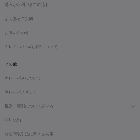
博多駅
秋田駅
青森駅
宇都宮駅
和歌山大学前駅
草津駅
グ
フォトシルクプラス
美容内服
ルビーフラクショナル
購入から利用までの流れ
川崎・宮前平・青葉台
西宮・芦屋・尼崎
渋谷・表参道・原宿
ション
ダーマペン
ピコフラクショナルレーザー
ピコレーザー
通町筋駅
岡山駅
高松駅
桑名駅
我孫子駅
函館駅
伊
心斎橋・難波・四ツ橋
新宿・代々木・大久保
川西・宝塚
藤
トーニング
ハイドラフェイシャル
マッサージピール
脂肪溶解
よくあるご質問
しわ・たるみ
勢市駅
大分駅
姫路駅
郡元駅
徳島駅
戸出駅
野芥駅
沢・鎌倉・厚木
新大阪・江坂・豊中
その他（大和・上大岡・六
注射
美容点滴・美容注射
フォトRF
PRP皮膚再生療法
脂肪
ヒアルロン酸注射
郡山駅
戸畑駅
ボトックス注射
鹿児島駅
神田駅
ボツリヌストキシン注射
津駅
熊本駅
藤森
水
浦など）
その他（姫路）
その他（京橋・天王寺・泉佐野など）
お問い合わせ
冷却
医療脱毛（顔）
医療脱毛（全身）
医療脱毛（あし）
光注射
駅
代々木駅
PRP皮膚再生療法
小田原駅
笹塚駅
RF治療（テノール）
宮崎駅
松井山手駅
スネコス注射
直江
赤坂・六本木・広尾
池袋・大塚・高田馬場
恵比寿・目黒・中目
医療脱毛（VIO）
水光注射（ハリ・美肌）
レーザー治療（ハ
駅
美容内服
津山駅
倉吉駅
新旭駅
平塚駅
烏山駅
紀伊駅
久
キレイパスへの掲載について
黒
品川・浜松町・五反田
飯田橋・市ヶ谷・永田町
上野・秋葉
リ・美肌）
光治療（フォトフェイシャルなど）
アートメイク
里浜駅
都城駅
香椎花園前駅
彦根駅
千歳駅
敦賀駅
江
原・北千住
自由が丘・二子玉川・学芸大学
中野・吉祥寺・立川
毛穴・ニキビ跡
BNLS
二重埋没
医療脱毛（背中）
医療脱毛（うで）
医療
別駅
亀岡駅
南延岡駅
宝塚駅
下大利駅
岩見沢駅
善通
その他
下北沢・成城学園前・町田
その他（豊洲・赤羽・練馬など）
奈
フラクショナルレーザー
ピコフラクショナルレーザー
ダーマペ
脱毛（脇）
にんにく注射
ピアス穴あけ
AGA
医療脱毛
寺駅
旭川駅
倉敷駅
上野幌駅
藤代駅
鶴岡駅
下館駅
良・生駒・橿原
鹿児島・郡元
岐阜・大垣・各務ヶ原
新潟・三
ン
ハイドラフェイシャル
ベルベットスキン
ポテンツァ
美
キレイパスについて
（胸）
ほくろ・いぼ切除
レーザー治療（ほくろ・いぼ除去）
帯広駅
膳所駅
玉名駅
西鉄久留米駅
米沢駅
小倉駅
条
所沢・入間
徳島市
山梨・甲府
つくば・水戸
長野・松
容内服
イソトレチノイン
タトゥー除去
医療痩身
傷跡治療
医療脱毛（おなか）
疲
高岡駅
佐賀駅
富山駅
若松駅
福知山駅
桂駅
仙川
キレイパスギフト
本・佐久平
大分・別府
富山・高岡
その他（北九州・野芥な
労回復点滴・疲労回復注射
くま治療
切開施術
デリケートゾー
駅
浅草駅
千歳烏山駅
調布駅
米子駅
大和駅
新木屋瀬
ど）
松山・今治
福島・郡山
宮崎・都城など
長崎・佐世
ほくろ・いぼ
ンケア
ホワイトニング
わきが治療
カベリン
隆鼻術
医療
機器・薬剤について調べる
駅
所沢駅
高知駅
近鉄四日市駅
水道町駅
銀座駅
池袋
保
佐賀・唐津
高知・南国
山形・米沢
福井・坂井・鯖江
CO2レーザー
脱毛（お尻）
ショッピングリフト
ガミースマイル治療
レーザ
駅
横浜駅
新宿駅
渋谷駅
自由が丘駅
中野駅
仙台駅
鳥取・米子・倉吉
松江
下関・柳井・岩国
宇都宮・烏山
利用規約
薬剤
ー治療（しみ・くすみ）
水光注射（しみ・くすみ）
RF治療
レ
美栄橋駅
浦和駅
心斎橋駅
大阪駅
柏駅
赤坂駅
天神
小顔・フェイスライン
名古屋・栄・金山
博多
仙台
那覇
大宮・浦和・戸田
千
リジェノックス
クレヴィエル
ファットインパクト
ヒアルロニ
ーザー治療（毛穴・ニキビ跡）
涙袋ヒアルロン酸
顎ヒアルロン
駅
千葉駅
高崎駅
川崎駅
恵比寿駅
品川駅
飯田橋駅
特定商取引法に関する表示
HIFU（ハイフ）
糸リフト
ショッピングリフト
オンダリフト
葉・船橋・市川
柏・松戸・流山
天神・薬院
札幌・大通
広
ダーゼ
サリチル酸マクロゴールピーリング
ボライト
幹細胞培
酸
唇ヒアルロン酸注射
水光注射（毛穴・ニキビ跡）
鼻ヒアル