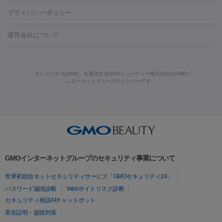
藤沢駅
上大岡駅
上野駅
名古屋駅
西宮駅
札幌駅
金
島・福山・尾道など
秋田・横手
青森・八戸
高崎・渋川・前橋
養上清液
リジュラン
ジュベルック
プライバシーポリシー
ロン酸注射
医療脱毛（うなじ）
ヒアルロン酸注射（豊胸）
レ
痩身・ダイエット
沢駅
川越駅
京都駅
新大阪駅
下北沢駅
神戸駅
広島
など
津・伊勢
和歌山市
川越・南古谷・久喜
彦根・草津・
ーザー治療（黒ずみ）
医療脱毛（指）
ダイエット点滴・ ダイエ
脂肪溶解注射
BNLS・BNLS neo
カベリン
輪郭注射（MLM）
駅
川西池田駅
新潟駅
つくば駅
静岡駅
岐阜駅
長野
機器
運営会社について
高島
熊本・通町筋
金沢
その他
岡山・倉敷
高松
桑
ット注射
レーザーピーリング
レーザー治療（しみスポット照
脂肪冷却
リベルサス
ウゴービ
駅
名鉄一宮駅
佐世保駅
福井駅
甲府駅
長崎駅
松山
ルメッカ
プラズマシャワー
ウルトラセルQプラス
BBL光治
名・四日市
浜松・静岡
その他（我孫子など）
その他（函館な
射）
ベルベットスキン
レーザー治療（赤み改善）
マイクロボ
駅
山口駅
徳庵駅
大和西大寺駅
青梅駅
難波駅
新宿三
療
メディオスター
ジェネシス
ウルトラアクセント
ウルト
ど）
美肌
トックス（ボトックスリフト）
クリーニング
GLP-1
セラミッ
丁目駅
表参道駅
梅田駅
栄駅
あおば通駅
船橋駅
大通
「キレイパス byGMO」を運営するGMOビューティー株式会社はGMOイ
ラフォーマー（ウルトラフォーマーⅢ）
サーマクール
イントラ
美容点滴
美容注射
ケミカルピーリング
マッサージピール
ンターネットグループのメンバーです。
ク治療
医療脱毛（ヒゲ）
ポテンツァ
トラネキサム酸
ジェ
駅
二子玉川駅
宮前平駅
水道橋駅
御徒町駅
六浦駅
西
セル
イントラジェン
QスイッチYAGレーザー
Qスイッチルビ
イオン導入
エレクトロポレーション
レーザーピーリング
美
ントルマックスプロ
イボ取り
シミ取り
シミ取り（皮膚科）
宮北口駅
烏丸駅
大塚駅
浜松町駅
目黒駅
薬院駅
浜松
ーレーザー
ヴァンキッシュ
ミラドライ
フォトRF
アビクリ
容内服
ゼオスキン
ララピール
ハイドラジェントル
ルメッカ
ジェネシス
リジュラン
ラ
駅
東中野駅
元町駅
東山梨駅
三条駅
永福町駅
湘南海
ア
ウルセラ
ボルニューマ
イムライト
Vビーム
シルファーム
スネコス
インモード
岸公園駅
水戸駅
新横浜駅
中山寺駅
流山おおたかの森駅
疲労回復・健康
オリジオ
ミラノリピール
サーマジェン
リバースピール
その他
千里中央駅
佐々駅
西条駅
入間市駅
渋川駅
友江駅
プラセンタ注射
にんにく注射
オンダリフト
ジュベルック
ルビーフラクショナル
脂肪吸
リードファインリフト
肩こり注射
ドラッグデリバリー（ポテン
鯖江駅
由宇駅
和泉中央駅
今治駅
志都美駅
志木駅
GMOインターネットグループのセキュリティ事業について
引
VISIA肌診断
ボルニューマ
ソフウェーブ
モフィウス
ツァ）
医療脱毛
上田駅
新清洲駅
東銀座駅
上石神井駅
小松駅
県庁前
世界初総合ネットセキュリティサービス「GMOセキュリティ24」
ザーフ
ジャルプロ
ノーリス
デンシティ
脇ボトックス
医療脱毛（VIO）
駅
原宿駅
目白駅
医療脱毛
六本木駅
銀座一丁目駅
三ノ宮駅
牧
パスワード漏洩診断
Webサイトリスク診断
IPL
エラボトックス
肩ボトックス
リベルサス
イソトレチ
志駅
新宿御苑前駅
関内駅
四ツ橋駅
北新地駅
久屋大通
セキュリティ相談AIチャットボット
その他
ノイン
ピコトーニング
ピーリング
駅
大宮駅
五反田駅
湯島駅
港南中央駅
本川越駅
江坂
実在証明・盗聴対策
二重埋没
アートメイク
ガミースマイル治療
オフィスホワイト