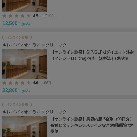
4.5
（1,710件）
12,500
円
(税込)
オンライン診療
キレイパスオンラインクリニック
【オンライン診療】GIP/GLP-1ダイエット注射
（マンジャロ）5mg×4本［送料込］/定期便
4.6
（486件）
22,800
円
(税込)
オンライン診療
キレイパスオンラインクリニック
【オンライン診療】美容内服 5合剤（90日分）
各種ビタミンやL-システインなど5種類配合/定
期便