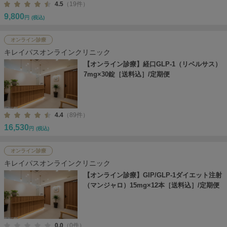
4.5
（19件）
9,800
円
(税込)
オンライン診療
キレイパスオンラインクリニック
【オンライン診療】経口GLP-1（リベルサス）
7mg×30錠［送料込］/定期便
4.4
（89件）
16,530
円
(税込)
オンライン診療
キレイパスオンラインクリニック
【オンライン診療】GIP/GLP-1ダイエット注射
（マンジャロ）15mg×12本［送料込］/定期便
0.0
（0件）