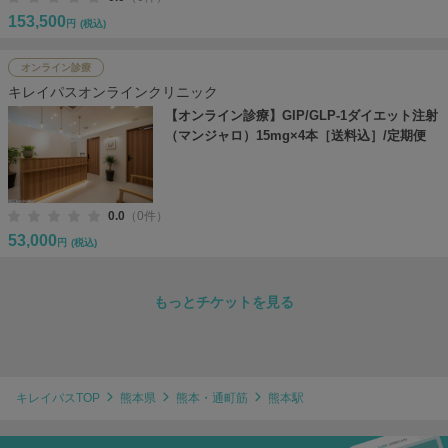
153,500
円
(税込)
オンライン診療
キレイパスオンラインクリニック
【オンライン診療】GIP/GLP-1ダイエット注射
（マンジャロ）15mg×4本［送料込］/定期便
0.0
（0件）
53,000
円
(税込)
もっとチケットを見る
キレイパスTOP
熊本県
熊本・通町筋
熊本駅