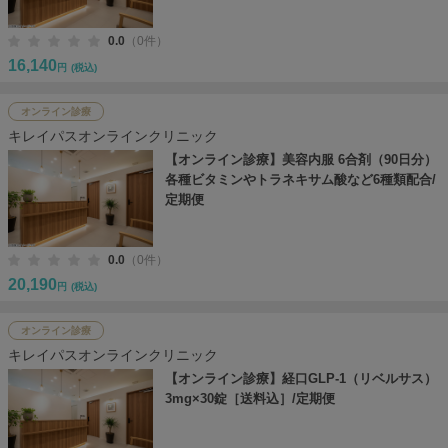
0.0
（0件）
16,140
円
(税込)
オンライン診療
キレイパスオンラインクリニック
【オンライン診療】美容内服 6合剤（90日分）
各種ビタミンやトラネキサム酸など6種類配合/
定期便
0.0
（0件）
20,190
円
(税込)
オンライン診療
キレイパスオンラインクリニック
【オンライン診療】経口GLP-1（リベルサス）
3mg×30錠［送料込］/定期便