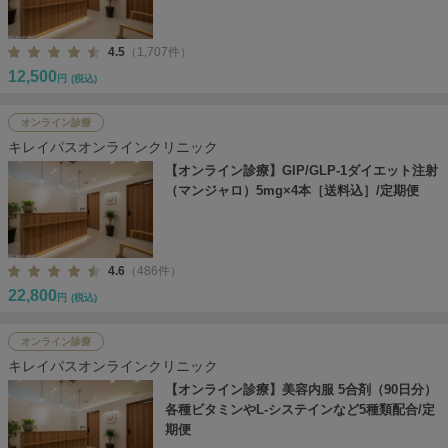
4.5
（1,707件）
12,500
円
(税込)
オンライン診療
キレイパスオンラインクリニック
【オンライン診療】GIP/GLP-1ダイエット注射
（マンジャロ）5mg×4本［送料込］/定期便
4.6
（486件）
22,800
円
(税込)
オンライン診療
キレイパスオンラインクリニック
【オンライン診療】美容内服 5合剤（90日分）
各種ビタミンやL-システインなど5種類配合/定
期便