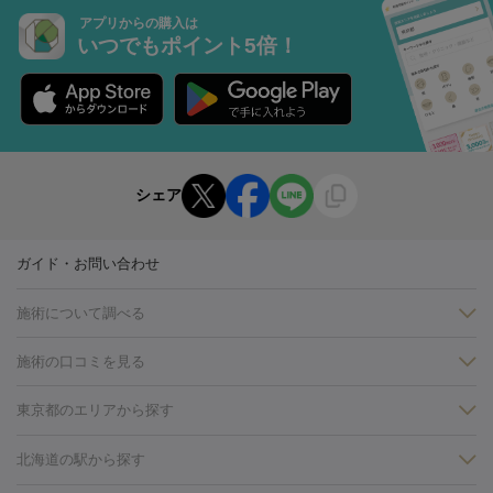
アプリからの購入は
いつでもポイント5倍！
シェア
ガイド・お問い合わせ
施術について調べる
施術の口コミを見る
美白
白玉点滴・白玉注射
高濃度ビタミンC点滴
美容内服
フォトフェイシャルM22
フラクショナルレーザー
レーザートーニ
東京都のエリアから探す
ング
ケミカルピーリング
プラセンタ注射
イオン導入
しみ・そばかす・肝斑
銀座・有楽町・新橋・日本橋
大阪・梅田・淀屋橋
神戸・三ノ
北海道の駅から探す
HIFU（ハイフ）
白玉点滴・白玉注射
高濃度ビタミンC点滴
フォトフェイシャル
レーザートーニング
ピコレーザートーニン
宮・岡本
京都・烏丸
横浜・関内
その他（藤森・八幡など）
糸リフト
ボトックス
ボツリヌストキシン
エレクトロポレー