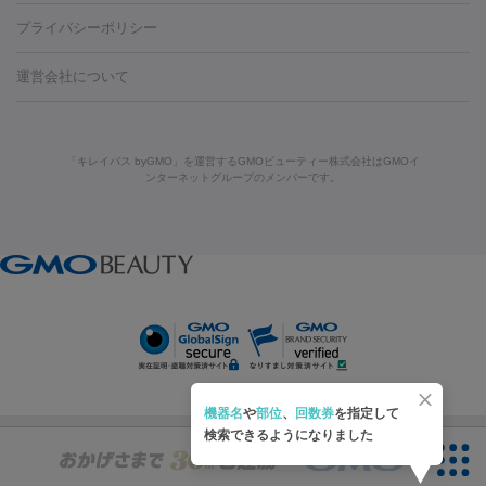
藤沢駅
上大岡駅
上野駅
名古屋駅
西宮駅
札幌駅
金
島・福山・尾道など
秋田・横手
青森・八戸
高崎・渋川・前橋
養上清液
プライバシーポリシー
ロン酸注射
医療脱毛（うなじ）
ヒアルロン酸注射（豊胸）
レ
痩身・ダイエット
沢駅
川越駅
京都駅
新大阪駅
下北沢駅
神戸駅
広島
など
津・伊勢
和歌山市
川越・南古谷・久喜
彦根・草津・
ーザー治療（黒ずみ）
医療脱毛（指）
ダイエット点滴・ ダイエ
脂肪溶解注射
BNLS・BNLS neo
カベリン
輪郭注射（MLM）
駅
川西池田駅
新潟駅
つくば駅
静岡駅
岐阜駅
長野
機器
運営会社について
高島
熊本・通町筋
金沢
その他
岡山・倉敷
高松
桑
ット注射
レーザーピーリング
レーザー治療（しみスポット照
脂肪冷却
駅
名鉄一宮駅
佐世保駅
福井駅
甲府駅
長崎駅
松山
ルメッカ
プラズマシャワー
ウルトラセルQプラス
BBL光治
名・四日市
浜松・静岡
その他（我孫子など）
その他（函館な
射）
ベルベットスキン
レーザー治療（赤み改善）
マイクロボ
駅
山口駅
徳庵駅
大和西大寺駅
青梅駅
難波駅
新宿三
療
メディオスター
ジェネシス
ウルトラアクセント
ウルト
ど）
美肌
トックス（ボトックスリフト）
クリーニング
GLP-1
セラミッ
丁目駅
表参道駅
梅田駅
栄駅
あおば通駅
船橋駅
大通
「キレイパス byGMO」を運営するGMOビューティー株式会社はGMOイ
ラフォーマー（ウルトラフォーマーⅢ）
サーマクール
イントラ
美容点滴
美容注射
ケミカルピーリング
マッサージピール
ンターネットグループのメンバーです。
ク治療
医療脱毛（ヒゲ）
ポテンツァ
トラネキサム酸
ジェ
駅
二子玉川駅
宮前平駅
水道橋駅
御徒町駅
六浦駅
西
セル
イントラジェン
QスイッチYAGレーザー
Qスイッチルビ
イオン導入
エレクトロポレーション
レーザーピーリング
美
ントルマックスプロ
イボ取り
シミ取り
シミ取り（皮膚科）
宮北口駅
烏丸駅
大塚駅
浜松町駅
目黒駅
薬院駅
浜松
ーレーザー
ヴァンキッシュ
ミラドライ
フォトRF
容内服
ハイドラジェントル
ルメッカ
ジェネシス
リジュラン
ラ
駅
東中野駅
元町駅
東山梨駅
三条駅
永福町駅
湘南海
イムライト
Vビーム
シルファーム
スネコス
インモード
その他
岸公園駅
水戸駅
新横浜駅
中山寺駅
流山おおたかの森駅
疲労回復・健康
オリジオ
ミラノリピール
サーマジェン
リバースピール
リードファインリフト
肩こり注射
ドラッグデリバリー（ポテン
千里中央駅
佐々駅
西条駅
入間市駅
渋川駅
友江駅
プラセンタ注射
にんにく注射
オンダリフト
ジュベルック
ルビーフラクショナル
脂肪吸
ツァ）
鯖江駅
由宇駅
和泉中央駅
今治駅
志都美駅
志木駅
引
VISIA肌診断
ボルニューマ
ソフウェーブ
モフィウス
医療脱毛
上田駅
新清洲駅
東銀座駅
上石神井駅
小松駅
県庁前
ザーフ
ジャルプロ
ノーリス
デンシティ
脇ボトックス
医療脱毛（VIO）
駅
原宿駅
目白駅
医療脱毛
六本木駅
銀座一丁目駅
三ノ宮駅
牧
機器名
や
部位
、
回数券
を指定して
IPL
エラボトックス
肩ボトックス
リベルサス
イソトレチ
志駅
新宿御苑前駅
関内駅
四ツ橋駅
北新地駅
久屋大通
検索できるようになりました
その他
ノイン
ピコトーニング
ピーリング
駅
大宮駅
五反田駅
湯島駅
港南中央駅
本川越駅
江坂
二重埋没
アートメイク
ガミースマイル治療
オフィスホワイト