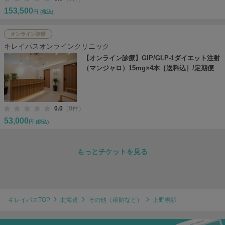
153,500
円
(税込)
オンライン診療
キレイパスオンラインクリニック
【オンライン診療】GIP/GLP-1ダイエット注射
（マンジャロ）15mg×4本［送料込］/定期便
0.0
（0件）
53,000
円
(税込)
もっとチケットを見る
キレイパスTOP
北海道
その他（函館など）
上野幌駅