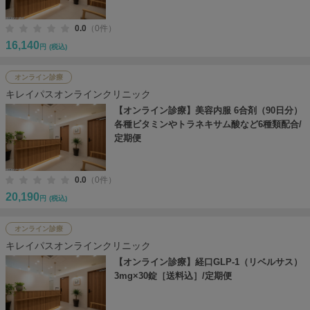
0.0
（0件）
16,140
円
(税込)
オンライン診療
キレイパスオンラインクリニック
【オンライン診療】美容内服 6合剤（90日分）
各種ビタミンやトラネキサム酸など6種類配合/
定期便
0.0
（0件）
20,190
円
(税込)
オンライン診療
キレイパスオンラインクリニック
【オンライン診療】経口GLP-1（リベルサス）
3mg×30錠［送料込］/定期便