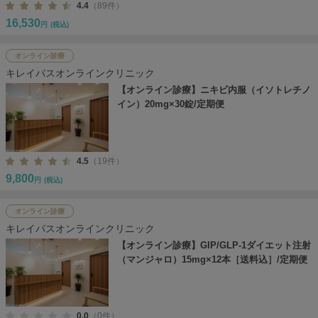
4.4
（89件）
16,530
円
(税込)
オンライン診療
キレイパスオンラインクリニック
【オンライン診療】ニキビ内服（イソトレチノ
イン）20mg×30錠/定期便
4.5
（19件）
9,800
円
(税込)
オンライン診療
キレイパスオンラインクリニック
【オンライン診療】GIP/GLP-1ダイエット注射
（マンジャロ）15mg×12本［送料込］/定期便
0.0
（0件）