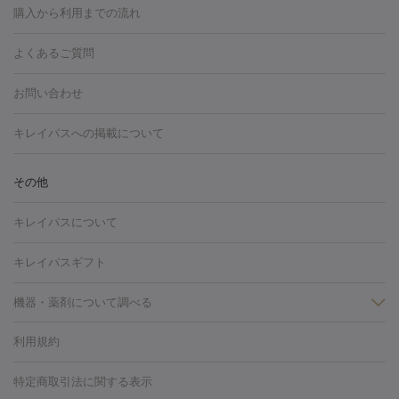
博多駅
秋田駅
青森駅
宇都宮駅
和歌山大学前駅
草津駅
グ
フォトシルクプラス
美容内服
購入から利用までの流れ
川崎・宮前平・青葉台
西宮・芦屋・尼崎
渋谷・表参道・原宿
ション
ダーマペン
ピコフラクショナルレーザー
ピコレーザー
通町筋駅
岡山駅
高松駅
桑名駅
我孫子駅
函館駅
伊
心斎橋・難波・四ツ橋
新宿・代々木・大久保
川西・宝塚
藤
トーニング
ハイドラフェイシャル
マッサージピール
脂肪溶解
よくあるご質問
しわ・たるみ
勢市駅
大分駅
姫路駅
郡元駅
徳島駅
戸出駅
野芥駅
沢・鎌倉・厚木
新大阪・江坂・豊中
その他（大和・上大岡・六
注射
美容点滴・美容注射
フォトRF
PRP皮膚再生療法
脂肪
ヒアルロン酸注射
郡山駅
戸畑駅
ボトックス注射
鹿児島駅
神田駅
ボツリヌストキシン注射
津駅
熊本駅
藤森
水
浦など）
その他（姫路）
その他（京橋・天王寺・泉佐野など）
お問い合わせ
冷却
医療脱毛（顔）
医療脱毛（全身）
医療脱毛（あし）
光注射
駅
代々木駅
PRP皮膚再生療法
小田原駅
笹塚駅
RF治療（テノール）
宮崎駅
松井山手駅
スネコス注射
直江
赤坂・六本木・広尾
池袋・大塚・高田馬場
恵比寿・目黒・中目
医療脱毛（VIO）
水光注射（ハリ・美肌）
レーザー治療（ハ
駅
美容内服
津山駅
倉吉駅
新旭駅
平塚駅
烏山駅
紀伊駅
久
キレイパスへの掲載について
黒
品川・浜松町・五反田
飯田橋・市ヶ谷・永田町
上野・秋葉
リ・美肌）
光治療（フォトフェイシャルなど）
アートメイク
里浜駅
都城駅
香椎花園前駅
彦根駅
千歳駅
敦賀駅
江
原・北千住
自由が丘・二子玉川・学芸大学
中野・吉祥寺・立川
毛穴・ニキビ跡
BNLS
二重埋没
医療脱毛（背中）
医療脱毛（うで）
医療
別駅
亀岡駅
南延岡駅
宝塚駅
下大利駅
岩見沢駅
善通
その他
下北沢・成城学園前・町田
その他（豊洲・赤羽・練馬など）
奈
フラクショナルレーザー
ピコフラクショナルレーザー
ダーマペ
脱毛（脇）
にんにく注射
ピアス穴あけ
AGA
医療脱毛
寺駅
旭川駅
倉敷駅
上野幌駅
藤代駅
鶴岡駅
下館駅
良・生駒・橿原
鹿児島・郡元
岐阜・大垣・各務ヶ原
新潟・三
ン
ハイドラフェイシャル
ベルベットスキン
ポテンツァ
美
キレイパスについて
（胸）
ほくろ・いぼ切除
レーザー治療（ほくろ・いぼ除去）
帯広駅
膳所駅
玉名駅
西鉄久留米駅
米沢駅
小倉駅
条
所沢・入間
徳島市
山梨・甲府
つくば・水戸
長野・松
容内服
タトゥー除去
医療痩身
傷跡治療
医療脱毛（おなか）
疲
高岡駅
佐賀駅
富山駅
若松駅
福知山駅
桂駅
仙川
キレイパスギフト
本・佐久平
大分・別府
富山・高岡
その他（北九州・野芥な
労回復点滴・疲労回復注射
くま治療
切開施術
デリケートゾー
駅
浅草駅
千歳烏山駅
調布駅
米子駅
大和駅
新木屋瀬
ど）
松山・今治
福島・郡山
宮崎・都城など
長崎・佐世
ほくろ・いぼ
ンケア
ホワイトニング
わきが治療
カベリン
隆鼻術
医療
機器・薬剤について調べる
駅
所沢駅
高知駅
近鉄四日市駅
水道町駅
銀座駅
池袋
保
佐賀・唐津
高知・南国
山形・米沢
福井・坂井・鯖江
CO2レーザー
脱毛（お尻）
ショッピングリフト
ガミースマイル治療
レーザ
駅
横浜駅
新宿駅
渋谷駅
自由が丘駅
中野駅
仙台駅
鳥取・米子・倉吉
松江
下関・柳井・岩国
宇都宮・烏山
利用規約
薬剤
ー治療（しみ・くすみ）
水光注射（しみ・くすみ）
RF治療
レ
美栄橋駅
浦和駅
心斎橋駅
大阪駅
柏駅
赤坂駅
天神
小顔・フェイスライン
名古屋・栄・金山
博多
仙台
那覇
大宮・浦和・戸田
千
リジェノックス
クレヴィエル
ファットインパクト
ヒアルロニ
ーザー治療（毛穴・ニキビ跡）
涙袋ヒアルロン酸
顎ヒアルロン
駅
千葉駅
高崎駅
川崎駅
恵比寿駅
品川駅
飯田橋駅
特定商取引法に関する表示
HIFU（ハイフ）
糸リフト
ショッピングリフト
葉・船橋・市川
柏・松戸・流山
天神・薬院
札幌・大通
広
ダーゼ
サリチル酸マクロゴールピーリング
ボライト
幹細胞培
酸
唇ヒアルロン酸注射
水光注射（毛穴・ニキビ跡）
鼻ヒアル