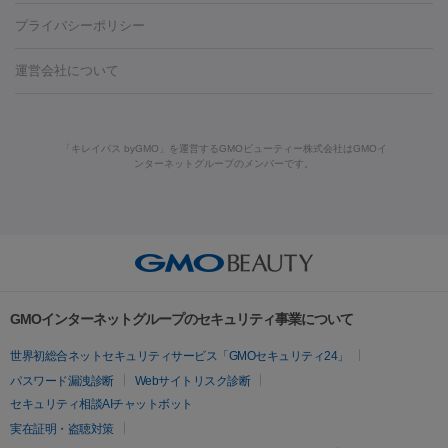
藤沢駅
上大岡駅
上野駅
名古屋駅
西宮駅
札幌駅
金
島・福山・尾道など
秋田・横手
青森・八戸
高崎・渋川・前橋
養上清液
プライバシーポリシー
ロン酸注射
医療脱毛（うなじ）
ヒアルロン酸注射（豊胸）
レ
痩身・ダイエット
沢駅
川越駅
京都駅
新大阪駅
下北沢駅
神戸駅
広島
など
津・伊勢
和歌山市
川越・南古谷・久喜
彦根・草津・
ーザー治療（黒ずみ）
医療脱毛（指）
ダイエット点滴・ ダイエ
脂肪溶解注射
BNLS・BNLS neo
カベリン
輪郭注射（MLM）
駅
川西池田駅
新潟駅
つくば駅
静岡駅
岐阜駅
長野
機器
運営会社について
高島
熊本・通町筋
金沢
その他
岡山・倉敷
高松
桑
ット注射
レーザーピーリング
レーザー治療（しみスポット照
脂肪冷却
駅
名鉄一宮駅
佐世保駅
福井駅
甲府駅
長崎駅
松山
ルメッカ
プラズマシャワー
ウルトラセルQプラス
BBL光治
名・四日市
浜松・静岡
その他（我孫子など）
その他（函館な
射）
ベルベットスキン
レーザー治療（赤み改善）
マイクロボ
駅
山口駅
徳庵駅
大和西大寺駅
青梅駅
難波駅
新宿三
療
メディオスター
ジェネシス
ウルトラアクセント
ウルト
ど）
美肌
トックス（ボトックスリフト）
クリーニング
GLP-1
セラミッ
丁目駅
表参道駅
梅田駅
栄駅
あおば通駅
船橋駅
大通
「キレイパス byGMO」を運営するGMOビューティー株式会社はGMOイ
ラフォーマー（ウルトラフォーマーⅢ）
サーマクール
イントラ
美容点滴
美容注射
ケミカルピーリング
マッサージピール
ンターネットグループのメンバーです。
ク治療
医療脱毛（ヒゲ）
ポテンツァ
トラネキサム酸
ジェ
駅
二子玉川駅
宮前平駅
水道橋駅
御徒町駅
六浦駅
西
セル
イントラジェン
QスイッチYAGレーザー
Qスイッチルビ
イオン導入
エレクトロポレーション
レーザーピーリング
美
ントルマックスプロ
イボ取り
シミ取り
シミ取り（皮膚科）
宮北口駅
烏丸駅
大塚駅
浜松町駅
目黒駅
薬院駅
浜松
ーレーザー
ヴァンキッシュ
ミラドライ
フォトRF
容内服
ハイドラジェントル
ルメッカ
ジェネシス
リジュラン
ラ
駅
東中野駅
元町駅
東山梨駅
三条駅
永福町駅
湘南海
イムライト
Vビーム
シルファーム
スネコス
インモード
その他
岸公園駅
水戸駅
新横浜駅
中山寺駅
流山おおたかの森駅
疲労回復・健康
オリジオ
ミラノリピール
サーマジェン
リバースピール
リードファインリフト
肩こり注射
ドラッグデリバリー（ポテン
千里中央駅
佐々駅
西条駅
入間市駅
渋川駅
友江駅
プラセンタ注射
にんにく注射
オンダリフト
ジュベルック
ルビーフラクショナル
脂肪吸
ツァ）
鯖江駅
由宇駅
和泉中央駅
今治駅
志都美駅
志木駅
GMOインターネットグループのセキュリティ事業について
引
VISIA肌診断
ボルニューマ
ソフウェーブ
モフィウス
医療脱毛
上田駅
新清洲駅
東銀座駅
上石神井駅
小松駅
県庁前
世界初総合ネットセキュリティサービス「GMOセキュリティ24」
ザーフ
ジャルプロ
ノーリス
デンシティ
脇ボトックス
医療脱毛（VIO）
駅
原宿駅
目白駅
医療脱毛
六本木駅
銀座一丁目駅
三ノ宮駅
牧
パスワード漏洩診断
Webサイトリスク診断
IPL
エラボトックス
肩ボトックス
リベルサス
イソトレチ
志駅
新宿御苑前駅
関内駅
四ツ橋駅
北新地駅
久屋大通
セキュリティ相談AIチャットボット
その他
ノイン
ピコトーニング
ピーリング
駅
大宮駅
五反田駅
湯島駅
港南中央駅
本川越駅
江坂
実在証明・盗聴対策
二重埋没
アートメイク
ガミースマイル治療
オフィスホワイト