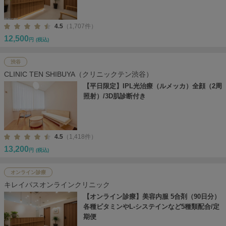
4.5
（1,707件）
12,500
円
(税込)
渋谷
CLINIC TEN SHIBUYA（クリニックテン渋谷）
【平日限定】IPL光治療（ルメッカ）全顔（2周
照射）/3D肌診断付き
4.5
（1,418件）
13,200
円
(税込)
オンライン診療
キレイパスオンラインクリニック
【オンライン診療】美容内服 5合剤（90日分）
各種ビタミンやL-システインなど5種類配合/定
期便