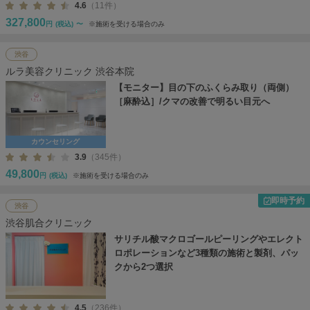
4.6
（11件）
327,800
円
(税込)
〜
※施術を受ける場合のみ
渋谷
ルラ美容クリニック 渋谷本院
【モニター】目の下のふくらみ取り（両側）
［麻酔込］/クマの改善で明るい目元へ
カウンセリング
3.9
（345件）
49,800
円
(税込)
※施術を受ける場合のみ
即時予約
渋谷
渋谷肌合クリニック
サリチル酸マクロゴールピーリングやエレクト
ロポレーションなど3種類の施術と製剤、パッ
クから2つ選択
4.5
（236件）