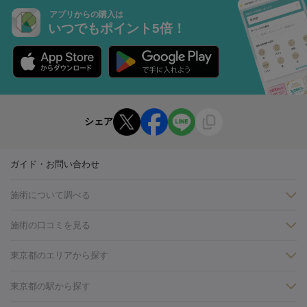
アプリからの購入は
いつでもポイント5倍！
シェア
ガイド・お問い合わせ
施術について調べる
施術の口コミを見る
美白
白玉点滴・白玉注射
高濃度ビタミンC点滴
美容内服
フォトフェイシャルM22
フラクショナルレーザー
レーザートーニ
東京都のエリアから探す
ング
ケミカルピーリング
プラセンタ注射
イオン導入
しみ・そばかす・肝斑
銀座・有楽町・新橋・日本橋
大阪・梅田・淀屋橋
神戸・三ノ
東京都の駅から探す
HIFU（ハイフ）
白玉点滴・白玉注射
高濃度ビタミンC点滴
フォトフェイシャル
レーザートーニング
ピコレーザートーニン
宮・岡本
京都・烏丸
横浜・関内
その他（藤森・八幡など）
糸リフト
ボトックス
ボツリヌストキシン
エレクトロポレー