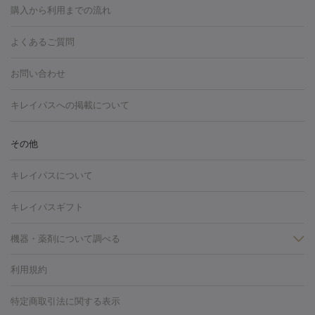
博多駅
秋田駅
青森駅
宇都宮駅
和歌山大学前駅
草津駅
グ
フォトシルクプラス
美容内服
購入から利用までの流れ
川崎・宮前平・青葉台
西宮・芦屋・尼崎
渋谷・表参道・原宿
ション
ダーマペン
ピコフラクショナルレーザー
ピコレーザー
通町筋駅
岡山駅
高松駅
桑名駅
我孫子駅
函館駅
伊
心斎橋・難波・四ツ橋
新宿・代々木・大久保
川西・宝塚
藤
トーニング
ハイドラフェイシャル
マッサージピール
脂肪溶解
よくあるご質問
しわ・たるみ
勢市駅
大分駅
姫路駅
郡元駅
徳島駅
戸出駅
野芥駅
沢・鎌倉・厚木
新大阪・江坂・豊中
その他（大和・上大岡・六
注射
美容点滴・美容注射
フォトRF
PRP皮膚再生療法
脂肪
ヒアルロン酸注射
郡山駅
戸畑駅
ボトックス注射
鹿児島駅
神田駅
ボツリヌストキシン注射
津駅
熊本駅
藤森
水
浦など）
その他（姫路）
その他（京橋・天王寺・泉佐野など）
お問い合わせ
冷却
医療脱毛（顔）
医療脱毛（全身）
医療脱毛（あし）
光注射
駅
代々木駅
PRP皮膚再生療法
小田原駅
笹塚駅
RF治療（テノール）
宮崎駅
松井山手駅
スネコス注射
直江
赤坂・六本木・広尾
池袋・大塚・高田馬場
恵比寿・目黒・中目
医療脱毛（VIO）
水光注射（ハリ・美肌）
レーザー治療（ハ
駅
美容内服
津山駅
倉吉駅
新旭駅
平塚駅
烏山駅
紀伊駅
久
キレイパスへの掲載について
黒
品川・浜松町・五反田
飯田橋・市ヶ谷・永田町
上野・秋葉
リ・美肌）
光治療（フォトフェイシャルなど）
アートメイク
里浜駅
都城駅
香椎花園前駅
彦根駅
千歳駅
敦賀駅
江
原・北千住
自由が丘・二子玉川・学芸大学
中野・吉祥寺・立川
毛穴・ニキビ跡
BNLS
二重埋没
医療脱毛（背中）
医療脱毛（うで）
医療
別駅
亀岡駅
南延岡駅
宝塚駅
下大利駅
岩見沢駅
善通
その他
下北沢・成城学園前・町田
その他（豊洲・赤羽・練馬など）
奈
フラクショナルレーザー
ピコフラクショナルレーザー
ダーマペ
脱毛（脇）
にんにく注射
ピアス穴あけ
AGA
医療脱毛
寺駅
旭川駅
倉敷駅
上野幌駅
藤代駅
鶴岡駅
下館駅
良・生駒・橿原
鹿児島・郡元
岐阜・大垣・各務ヶ原
新潟・三
ン
ハイドラフェイシャル
ベルベットスキン
ポテンツァ
美
キレイパスについて
（胸）
ほくろ・いぼ切除
レーザー治療（ほくろ・いぼ除去）
帯広駅
膳所駅
玉名駅
西鉄久留米駅
米沢駅
小倉駅
条
所沢・入間
徳島市
山梨・甲府
つくば・水戸
長野・松
容内服
タトゥー除去
医療痩身
傷跡治療
医療脱毛（おなか）
疲
高岡駅
佐賀駅
富山駅
若松駅
福知山駅
桂駅
仙川
キレイパスギフト
本・佐久平
大分・別府
富山・高岡
その他（北九州・野芥な
労回復点滴・疲労回復注射
くま治療
切開施術
デリケートゾー
駅
浅草駅
千歳烏山駅
調布駅
米子駅
大和駅
新木屋瀬
ど）
松山・今治
福島・郡山
宮崎・都城など
長崎・佐世
ほくろ・いぼ
ンケア
ホワイトニング
わきが治療
カベリン
隆鼻術
医療
機器・薬剤について調べる
駅
所沢駅
高知駅
近鉄四日市駅
水道町駅
銀座駅
池袋
保
佐賀・唐津
高知・南国
山形・米沢
福井・坂井・鯖江
CO2レーザー
脱毛（お尻）
ショッピングリフト
ガミースマイル治療
レーザ
駅
横浜駅
新宿駅
渋谷駅
自由が丘駅
中野駅
仙台駅
鳥取・米子・倉吉
松江
下関・柳井・岩国
宇都宮・烏山
利用規約
薬剤
ー治療（しみ・くすみ）
水光注射（しみ・くすみ）
RF治療
レ
美栄橋駅
浦和駅
心斎橋駅
大阪駅
柏駅
赤坂駅
天神
小顔・フェイスライン
名古屋・栄・金山
博多
仙台
那覇
大宮・浦和・戸田
千
リジェノックス
クレヴィエル
ファットインパクト
ヒアルロニ
ーザー治療（毛穴・ニキビ跡）
涙袋ヒアルロン酸
顎ヒアルロン
駅
千葉駅
高崎駅
川崎駅
恵比寿駅
品川駅
飯田橋駅
特定商取引法に関する表示
HIFU（ハイフ）
糸リフト
ショッピングリフト
葉・船橋・市川
柏・松戸・流山
天神・薬院
札幌・大通
広
ダーゼ
サリチル酸マクロゴールピーリング
ボライト
幹細胞培
酸
唇ヒアルロン酸注射
水光注射（毛穴・ニキビ跡）
鼻ヒアル