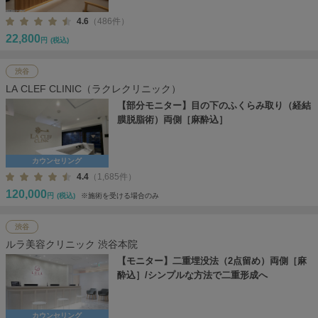
4.6
（486件）
22,800
円
(税込)
渋谷
LA CLEF CLINIC（ラクレクリニック）
【部分モニター】目の下のふくらみ取り（経結
膜脱脂術）両側［麻酔込］
カウンセリング
4.4
（1,685件）
120,000
円
(税込)
※施術を受ける場合のみ
渋谷
ルラ美容クリニック 渋谷本院
【モニター】二重埋没法（2点留め）両側［麻
酔込］/シンプルな方法で二重形成へ
カウンセリング