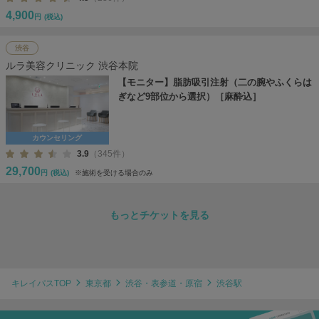
4,900
円
(税込)
渋谷
ルラ美容クリニック 渋谷本院
【モニター】脂肪吸引注射（二の腕やふくらは
ぎなど9部位から選択）［麻酔込］
カウンセリング
3.9
（345件）
29,700
円
(税込)
※施術を受ける場合のみ
もっとチケットを見る
キレイパスTOP
東京都
渋谷・表参道・原宿
渋谷駅