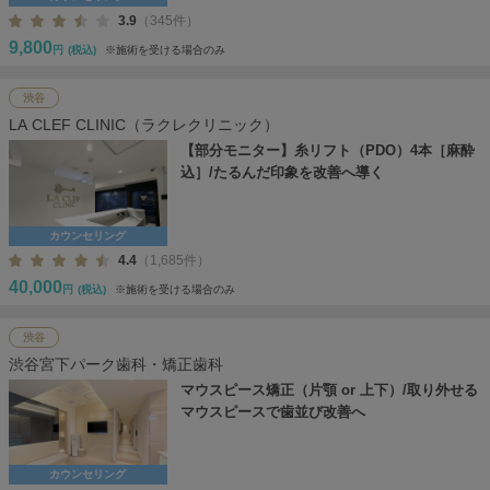
3.9
（345件）
9,800
円
(税込)
※施術を受ける場合のみ
渋谷
LA CLEF CLINIC（ラクレクリニック）
【部分モニター】糸リフト（PDO）4本［麻酔
込］/たるんだ印象を改善へ導く
カウンセリング
4.4
（1,685件）
40,000
円
(税込)
※施術を受ける場合のみ
渋谷
渋谷宮下パーク歯科・矯正歯科
マウスピース矯正（片顎 or 上下）/取り外せる
マウスピースで歯並び改善へ
カウンセリング