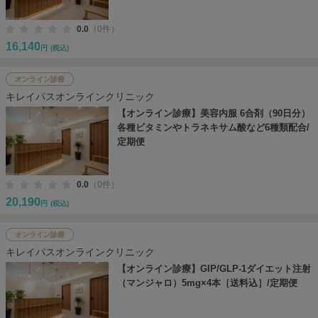
0.0
（0件）
16,140
円
(税込)
オンライン診療
キレイパスオンラインクリニック
【オンライン診療】美容内服 6合剤（90日分）
各種ビタミンやトラネキサム酸など6種類配合/
定期便
0.0
（0件）
20,190
円
(税込)
オンライン診療
キレイパスオンラインクリニック
【オンライン診療】GIP/GLP-1ダイエット注射
（マンジャロ）5mg×4本［送料込］/定期便