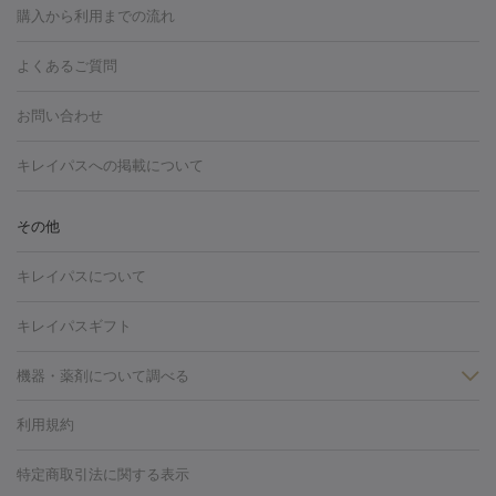
博多駅
秋田駅
青森駅
宇都宮駅
和歌山大学前駅
草津駅
グ
フォトシルクプラス
美容内服
購入から利用までの流れ
川崎・宮前平・青葉台
西宮・芦屋・尼崎
渋谷・表参道・原宿
ション
ダーマペン
ピコフラクショナルレーザー
ピコレーザー
通町筋駅
岡山駅
高松駅
桑名駅
我孫子駅
函館駅
伊
心斎橋・難波・四ツ橋
新宿・代々木・大久保
川西・宝塚
藤
トーニング
ハイドラフェイシャル
マッサージピール
脂肪溶解
よくあるご質問
しわ・たるみ
勢市駅
大分駅
姫路駅
郡元駅
徳島駅
戸出駅
野芥駅
沢・鎌倉・厚木
新大阪・江坂・豊中
その他（大和・上大岡・六
注射
美容点滴・美容注射
フォトRF
PRP皮膚再生療法
脂肪
ヒアルロン酸注射
郡山駅
戸畑駅
ボトックス注射
鹿児島駅
神田駅
ボツリヌストキシン注射
津駅
熊本駅
藤森
水
浦など）
その他（姫路）
その他（京橋・天王寺・泉佐野など）
お問い合わせ
冷却
医療脱毛（顔）
医療脱毛（全身）
医療脱毛（あし）
光注射
駅
代々木駅
PRP皮膚再生療法
小田原駅
笹塚駅
RF治療（テノール）
宮崎駅
松井山手駅
スネコス注射
直江
赤坂・六本木・広尾
池袋・大塚・高田馬場
恵比寿・目黒・中目
医療脱毛（VIO）
水光注射（ハリ・美肌）
レーザー治療（ハ
駅
美容内服
津山駅
倉吉駅
新旭駅
平塚駅
烏山駅
紀伊駅
久
キレイパスへの掲載について
黒
品川・浜松町・五反田
飯田橋・市ヶ谷・永田町
上野・秋葉
リ・美肌）
光治療（フォトフェイシャルなど）
アートメイク
里浜駅
都城駅
香椎花園前駅
彦根駅
千歳駅
敦賀駅
江
原・北千住
自由が丘・二子玉川・学芸大学
中野・吉祥寺・立川
毛穴・ニキビ跡
BNLS
二重埋没
医療脱毛（背中）
医療脱毛（うで）
医療
別駅
亀岡駅
南延岡駅
宝塚駅
下大利駅
岩見沢駅
善通
その他
下北沢・成城学園前・町田
その他（豊洲・赤羽・練馬など）
奈
フラクショナルレーザー
ピコフラクショナルレーザー
ダーマペ
脱毛（脇）
にんにく注射
ピアス穴あけ
AGA
医療脱毛
寺駅
旭川駅
倉敷駅
上野幌駅
藤代駅
鶴岡駅
下館駅
良・生駒・橿原
鹿児島・郡元
岐阜・大垣・各務ヶ原
新潟・三
ン
ハイドラフェイシャル
ベルベットスキン
ポテンツァ
美
キレイパスについて
（胸）
ほくろ・いぼ切除
レーザー治療（ほくろ・いぼ除去）
帯広駅
膳所駅
玉名駅
西鉄久留米駅
米沢駅
小倉駅
条
所沢・入間
徳島市
山梨・甲府
つくば・水戸
長野・松
容内服
タトゥー除去
医療痩身
傷跡治療
医療脱毛（おなか）
疲
高岡駅
佐賀駅
富山駅
若松駅
福知山駅
桂駅
仙川
キレイパスギフト
本・佐久平
大分・別府
富山・高岡
その他（北九州・野芥な
労回復点滴・疲労回復注射
くま治療
切開施術
デリケートゾー
駅
浅草駅
千歳烏山駅
調布駅
米子駅
大和駅
新木屋瀬
ど）
松山・今治
福島・郡山
宮崎・都城など
長崎・佐世
ほくろ・いぼ
ンケア
ホワイトニング
わきが治療
カベリン
隆鼻術
医療
機器・薬剤について調べる
駅
所沢駅
高知駅
近鉄四日市駅
水道町駅
銀座駅
池袋
保
佐賀・唐津
高知・南国
山形・米沢
福井・坂井・鯖江
CO2レーザー
脱毛（お尻）
ショッピングリフト
ガミースマイル治療
レーザ
駅
横浜駅
新宿駅
渋谷駅
自由が丘駅
中野駅
仙台駅
鳥取・米子・倉吉
松江
下関・柳井・岩国
宇都宮・烏山
利用規約
薬剤
ー治療（しみ・くすみ）
水光注射（しみ・くすみ）
RF治療
レ
美栄橋駅
浦和駅
心斎橋駅
大阪駅
柏駅
赤坂駅
天神
小顔・フェイスライン
名古屋・栄・金山
博多
仙台
那覇
大宮・浦和・戸田
千
リジェノックス
クレヴィエル
ファットインパクト
ヒアルロニ
ーザー治療（毛穴・ニキビ跡）
涙袋ヒアルロン酸
顎ヒアルロン
駅
千葉駅
高崎駅
川崎駅
恵比寿駅
品川駅
飯田橋駅
特定商取引法に関する表示
HIFU（ハイフ）
糸リフト
ショッピングリフト
葉・船橋・市川
柏・松戸・流山
天神・薬院
札幌・大通
広
ダーゼ
サリチル酸マクロゴールピーリング
ボライト
幹細胞培
酸
唇ヒアルロン酸注射
水光注射（毛穴・ニキビ跡）
鼻ヒアル