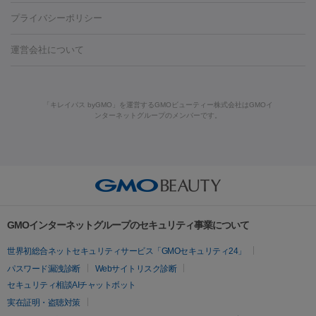
藤沢駅
上大岡駅
上野駅
名古屋駅
西宮駅
札幌駅
金
島・福山・尾道など
秋田・横手
青森・八戸
高崎・渋川・前橋
養上清液
プライバシーポリシー
ロン酸注射
医療脱毛（うなじ）
ヒアルロン酸注射（豊胸）
レ
痩身・ダイエット
沢駅
川越駅
京都駅
新大阪駅
下北沢駅
神戸駅
広島
など
津・伊勢
和歌山市
川越・南古谷・久喜
彦根・草津・
ーザー治療（黒ずみ）
医療脱毛（指）
ダイエット点滴・ ダイエ
脂肪溶解注射
BNLS・BNLS neo
カベリン
輪郭注射（MLM）
駅
川西池田駅
新潟駅
つくば駅
静岡駅
岐阜駅
長野
機器
運営会社について
高島
熊本・通町筋
金沢
その他
岡山・倉敷
高松
桑
ット注射
レーザーピーリング
レーザー治療（しみスポット照
脂肪冷却
駅
名鉄一宮駅
佐世保駅
福井駅
甲府駅
長崎駅
松山
ルメッカ
プラズマシャワー
ウルトラセルQプラス
BBL光治
名・四日市
浜松・静岡
その他（我孫子など）
その他（函館な
射）
ベルベットスキン
レーザー治療（赤み改善）
マイクロボ
駅
山口駅
徳庵駅
大和西大寺駅
青梅駅
難波駅
新宿三
療
メディオスター
ジェネシス
ウルトラアクセント
ウルト
ど）
美肌
トックス（ボトックスリフト）
クリーニング
GLP-1
セラミッ
丁目駅
表参道駅
梅田駅
栄駅
あおば通駅
船橋駅
大通
「キレイパス byGMO」を運営するGMOビューティー株式会社はGMOイ
ラフォーマー（ウルトラフォーマーⅢ）
サーマクール
イントラ
美容点滴
美容注射
ケミカルピーリング
マッサージピール
ンターネットグループのメンバーです。
ク治療
医療脱毛（ヒゲ）
ポテンツァ
トラネキサム酸
ジェ
駅
二子玉川駅
宮前平駅
水道橋駅
御徒町駅
六浦駅
西
セル
イントラジェン
QスイッチYAGレーザー
Qスイッチルビ
イオン導入
エレクトロポレーション
レーザーピーリング
美
ントルマックスプロ
イボ取り
シミ取り
シミ取り（皮膚科）
宮北口駅
烏丸駅
大塚駅
浜松町駅
目黒駅
薬院駅
浜松
ーレーザー
ヴァンキッシュ
ミラドライ
フォトRF
容内服
ハイドラジェントル
ルメッカ
ジェネシス
リジュラン
ラ
駅
東中野駅
元町駅
東山梨駅
三条駅
永福町駅
湘南海
イムライト
Vビーム
シルファーム
スネコス
インモード
その他
岸公園駅
水戸駅
新横浜駅
中山寺駅
流山おおたかの森駅
疲労回復・健康
オリジオ
ミラノリピール
サーマジェン
リバースピール
リードファインリフト
肩こり注射
ドラッグデリバリー（ポテン
千里中央駅
佐々駅
西条駅
入間市駅
渋川駅
友江駅
プラセンタ注射
にんにく注射
オンダリフト
ジュベルック
ルビーフラクショナル
脂肪吸
ツァ）
鯖江駅
由宇駅
和泉中央駅
今治駅
志都美駅
志木駅
GMOインターネットグループのセキュリティ事業について
引
VISIA肌診断
ボルニューマ
ソフウェーブ
モフィウス
医療脱毛
上田駅
新清洲駅
東銀座駅
上石神井駅
小松駅
県庁前
世界初総合ネットセキュリティサービス「GMOセキュリティ24」
ザーフ
ジャルプロ
ノーリス
デンシティ
脇ボトックス
医療脱毛（VIO）
駅
原宿駅
目白駅
医療脱毛
六本木駅
銀座一丁目駅
三ノ宮駅
牧
パスワード漏洩診断
Webサイトリスク診断
IPL
エラボトックス
肩ボトックス
リベルサス
イソトレチ
志駅
新宿御苑前駅
関内駅
四ツ橋駅
北新地駅
久屋大通
セキュリティ相談AIチャットボット
その他
ノイン
ピコトーニング
ピーリング
駅
大宮駅
五反田駅
湯島駅
港南中央駅
本川越駅
江坂
実在証明・盗聴対策
二重埋没
アートメイク
ガミースマイル治療
オフィスホワイト