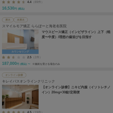
4.4
（89件）
16,530
円
(税込)
厚木
本厚木
スマイルモア矯正 ららぽーと海老名医院
マウスピース矯正（インビザライン）上下（軽
度〜中度）/理想の歯並びを目指す
カウンセリング
2.5
（2件）
187,000
円
(税込)
〜
※施術を受ける場合のみ
オンライン診療
キレイパスオンラインクリニック
【オンライン診療】ニキビ内服（イソトレチノ
イン）20mg×30錠/定期便
4.5
（19件）