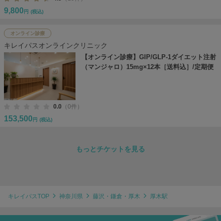
9,800
円
(税込)
オンライン診療
キレイパスオンラインクリニック
【オンライン診療】GIP/GLP-1ダイエット注射
（マンジャロ）15mg×12本［送料込］/定期便
0.0
（0件）
153,500
円
(税込)
もっとチケットを見る
キレイパスTOP
神奈川県
藤沢・鎌倉・厚木
厚木駅