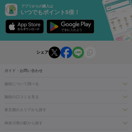
アプリからの購入は
いつでもポイント5倍！
シェア
ガイド・お問い合わせ
施術について調べる
施術の口コミを見る
美白
白玉点滴・白玉注射
高濃度ビタミンC点滴
美容内服
フォトフェイシャルM22
フラクショナルレーザー
レーザートーニ
東京都のエリアから探す
ング
ケミカルピーリング
プラセンタ注射
イオン導入
しみ・そばかす・肝斑
銀座・有楽町・新橋・日本橋
大阪・梅田・淀屋橋
神戸・三ノ
神奈川県の駅から探す
HIFU（ハイフ）
白玉点滴・白玉注射
高濃度ビタミンC点滴
フォトフェイシャル
レーザートーニング
ピコレーザートーニン
宮・岡本
京都・烏丸
横浜・関内
その他（藤森・八幡など）
糸リフト
ボトックス
ボツリヌストキシン
エレクトロポレー