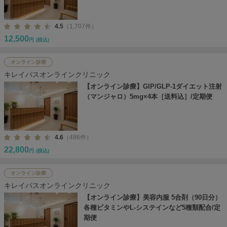
4.5
（1,707件）
12,500
円
(税込)
オンライン診療
キレイパスオンラインクリニック
【オンライン診療】GIP/GLP-1ダイエット注射
（マンジャロ）5mg×4本［送料込］/定期便
4.6
（486件）
22,800
円
(税込)
オンライン診療
キレイパスオンラインクリニック
【オンライン診療】美容内服 5合剤（90日分）
各種ビタミンやL-システインなど5種類配合/定
期便