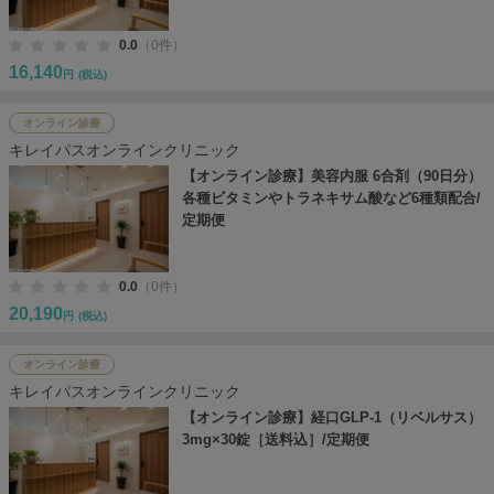
0.0
（0件）
16,140
円
(税込)
オンライン診療
キレイパスオンラインクリニック
【オンライン診療】美容内服 6合剤（90日分）
各種ビタミンやトラネキサム酸など6種類配合/
定期便
0.0
（0件）
20,190
円
(税込)
オンライン診療
キレイパスオンラインクリニック
【オンライン診療】経口GLP-1（リベルサス）
3mg×30錠［送料込］/定期便